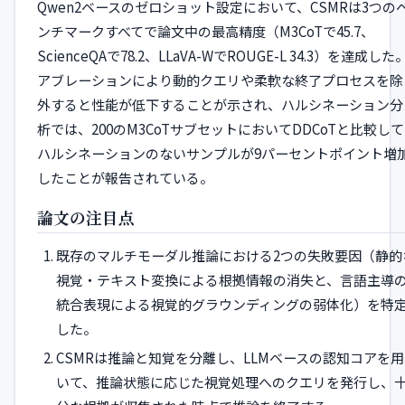
Qwen2ベースのゼロショット設定において、CSMRは3つの
ンチマークすべてで論文中の最高精度（M3CoTで45.7、
ScienceQAで78.2、LLaVA-WでROUGE-L 34.3）を達成した
アブレーションにより動的クエリや柔軟な終了プロセスを除
外すると性能が低下することが示され、ハルシネーション分
析では、200のM3CoTサブセットにおいてDDCoTと比較して
ハルシネーションのないサンプルが9パーセントポイント増
したことが報告されている。
論文の注目点
既存のマルチモーダル推論における2つの失敗要因（静的
視覚・テキスト変換による根拠情報の消失と、言語主導
統合表現による視覚的グラウンディングの弱体化）を特
した。
CSMRは推論と知覚を分離し、LLMベースの認知コアを用
いて、推論状態に応じた視覚処理へのクエリを発行し、