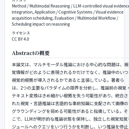
Method / Multimodal Reasoning / LLM-controlled visual evidenc
integration, Application / Cognitive Systems / Visual evidence
acquisition scheduling, Evaluation / Multimodal Workflow /
Scheduling impact on reasoning
ライセンス
CC BY 4.0
Abstractの概要
本論文は、マルチモーダル推論における中心的な問題は、視
覚情報がどのように表現されるかだけでなく、推論中のいつ
視覚的根拠が導入されるかであると主張している。著者ら
は、2つの主要なパラダイムの限界を分析し、推論前の視覚
テキスト変換はきめ細かい根拠を失う可能性があり、統合さ
れた視覚・言語推論は言語的な事前知識に支配されて画像の
グラウンディングを弱める可能性があると指摘している。そ
こで、LLMが明示的な推論状態を保持し、独立した視覚知覚
ジュールへのクエリをいつ行うかを判断し、いつ推論を停止