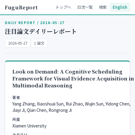
FuguReport
トップへ
日次一覧
検索
English
DAILY REPORT / 2026-05-27
注目論文デイリーレポート
2026-05-27
1 論文
Look on Demand: A Cognitive Scheduling
Framework for Visual Evidence Acquisition in
Multimodal Reasoning
著者
Yang Zhang, Xiaoshuai Sun, Rui Zhao, Wujin Sun, Yidong Chen,
Jiayi Ji, Qian Chen, Rongrong Ji
所属
Xiamen University
カテゴリ