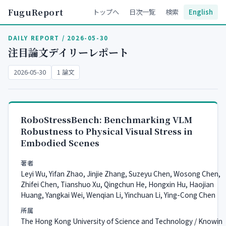
FuguReport
トップへ
日次一覧
検索
English
DAILY REPORT / 2026-05-30
注目論文デイリーレポート
2026-05-30
1 論文
RoboStressBench: Benchmarking VLM
Robustness to Physical Visual Stress in
Embodied Scenes
著者
Leyi Wu, Yifan Zhao, Jinjie Zhang, Suzeyu Chen, Wosong Chen,
Zhifei Chen, Tianshuo Xu, Qingchun He, Hongxin Hu, Haojian
Huang, Yangkai Wei, Wenqian Li, Yinchuan Li, Ying-Cong Chen
所属
The Hong Kong University of Science and Technology / Knowin