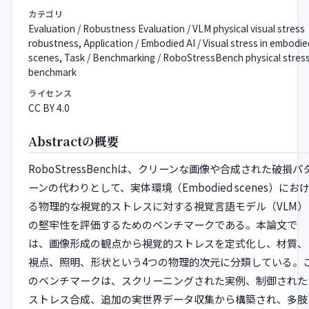
カテゴリ
Evaluation / Robustness Evaluation / VLM physical visual stress
robustness, Application / Embodied AI / Visual stress in embodie
scenes, Task / Benchmarking / RoboStressBench physical stres
benchmark
ライセンス
CC BY 4.0
Abstractの概要
RoboStressBenchは、クリーンな画像や合成された破損パ
ーンの代わりとして、実体環境（Embodied scenes）にお
る物理的な視覚的ストレスに対する視覚言語モデル（VLM）
の堅牢性を評価するためのベンチマークである。本論文で
は、画像形成の観点から視覚的ストレスを定式化し、材質、
視点、照明、形状という4つの物理的次元に分類している。
のベンチマークは、スクリーニングされた実例、制御された
ストレス合成、追加の実世界データ収集から構築され、多肢