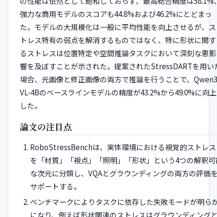
の性能は依然として飽和しておらず、最高総合精度は58.1%
強力な商用モデルのスコアも44.8%および46.2%にとどまっ
た。モデルの大規模化は一般に平均性能を向上させるが、ス
トレス特有の弱点を解消するものではなく、特に形状に関す
るストレスは位置特定や空間推論タスクにおいて深刻な悪影
響を及ぼすことが示された。提案されたStressDARTを用い
場合、元画像と修正画像の両方で推論を行うことで、Qwen3
VL-4Bのベースラインモデルの精度が43.2%から49.0%に向上
した。
論文の注目点
RoboStressBenchは、実体環境における視覚的ストレス
を「材質」「視点」「照明」「形状」という4つの解釈可
な次元に分類し、VQAとグラウンディングの両方の評価
サポートする。
ベンチマークによりタスクに依存した失敗モードが明ら
になり、例えば形状関連のストレスはグラウンディング