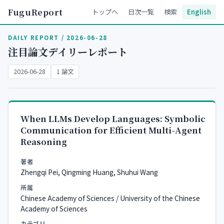
FuguReport
トップへ
日次一覧
検索
English
DAILY REPORT / 2026-06-28
注目論文デイリーレポート
2026-06-28
1 論文
When LLMs Develop Languages: Symbolic
Communication for Efficient Multi-Agent
Reasoning
著者
Zhengqi Pei, Qingming Huang, Shuhui Wang
所属
Chinese Academy of Sciences / University of the Chinese
Academy of Sciences
カテゴリ