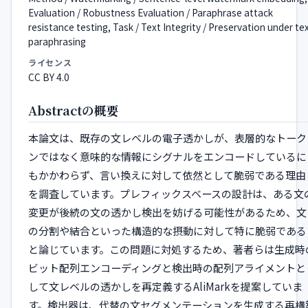
Evaluation / Robustness Evaluation / Paraphrase attack
resistance testing, Task / Text Integrity / Preservation under te
paraphrasing
ライセンス
CC BY 4.0
Abstractの概要
本論文は、既存の文レベルの電子透かしが、表層的なトーク
ンではなく意味的な情報にシグナルをエンコードしているに
もかかわらず、言い換えに対して依然として脆弱である理由
を調査しています。プレフィックスベースの設計は、ある文
変更が後続の文の透かし検出を妨げる可能性があるため、文
の分割や結合といった構造的な摂動に対して特に脆弱である
と論じています。この問題に対処するため、著者らは生成時
ビット配列エンコーディングと検出時の配列アライメントと
して文レベルの透かしを再定義するAliMarkを提案していま
す。検出器は、代替の文セグメンテーションを生成する再構