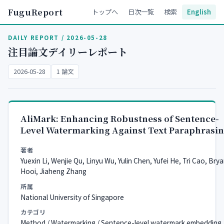
FuguReport
トップへ
日次一覧
検索
English
DAILY REPORT / 2026-05-28
注目論文デイリーレポート
2026-05-28
1 論文
AliMark: Enhancing Robustness of Sentence-
Level Watermarking Against Text Paraphrasi
著者
Yuexin Li, Wenjie Qu, Linyu Wu, Yulin Chen, Yufei He, Tri Cao, Bry
Hooi, Jiaheng Zhang
所属
National University of Singapore
カテゴリ
Method / Watermarking / Sentence-level watermark embedding,