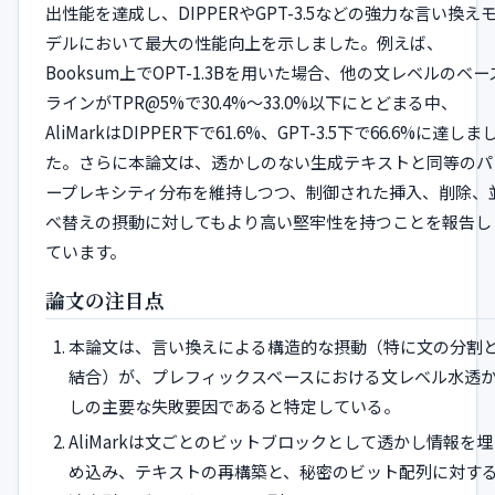
出性能を達成し、DIPPERやGPT-3.5などの強力な言い換え
デルにおいて最大の性能向上を示しました。例えば、
Booksum上でOPT-1.3Bを用いた場合、他の文レベルのベー
ラインがTPR@5%で30.4%〜33.0%以下にとどまる中、
AliMarkはDIPPER下で61.6%、GPT-3.5下で66.6%に達しま
た。さらに本論文は、透かしのない生成テキストと同等のパ
ープレキシティ分布を維持しつつ、制御された挿入、削除、
べ替えの摂動に対してもより高い堅牢性を持つことを報告し
ています。
論文の注目点
本論文は、言い換えによる構造的な摂動（特に文の分割
結合）が、プレフィックスベースにおける文レベル水透
しの主要な失敗要因であると特定している。
AliMarkは文ごとのビットブロックとして透かし情報を埋
め込み、テキストの再構築と、秘密のビット配列に対す