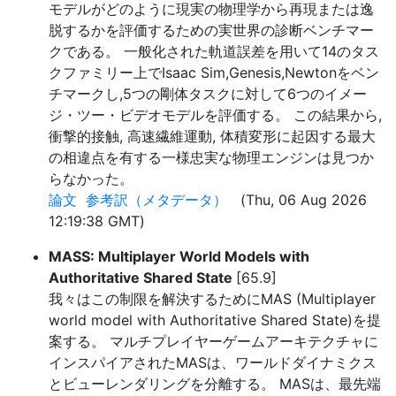
モデルがどのように現実の物理学から再現または逸
脱するかを評価するための実世界の診断ベンチマー
クである。 一般化された軌道誤差を用いて14のタス
クファミリー上でIsaac Sim,Genesis,Newtonをベン
チマークし,5つの剛体タスクに対して6つのイメー
ジ・ツー・ビデオモデルを評価する。 この結果から,
衝撃的接触, 高速繊維運動, 体積変形に起因する最大
の相違点を有する一様忠実な物理エンジンは見つか
らなかった。
論文
参考訳（メタデータ）
(Thu, 06 Aug 2026
12:19:38 GMT)
MASS: Multiplayer World Models with
Authoritative Shared State
[65.9]
我々はこの制限を解決するためにMAS (Multiplayer
world model with Authoritative Shared State)を提
案する。 マルチプレイヤーゲームアーキテクチャに
インスパイアされたMASは、ワールドダイナミクス
とビューレンダリングを分離する。 MASは、最先端