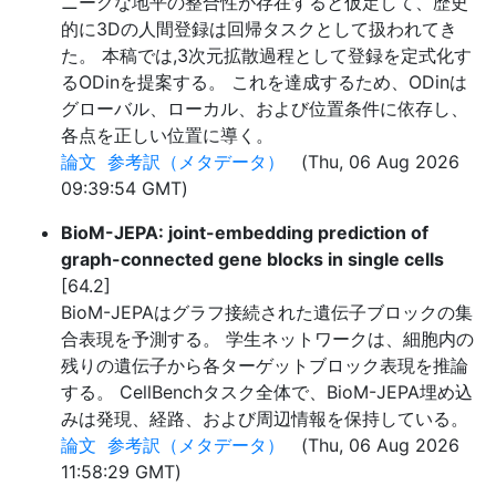
ニークな地平の整合性が存在すると仮定して、歴史
的に3Dの人間登録は回帰タスクとして扱われてき
た。 本稿では,3次元拡散過程として登録を定式化す
るODinを提案する。 これを達成するため、ODinは
グローバル、ローカル、および位置条件に依存し、
各点を正しい位置に導く。
論文
参考訳（メタデータ）
(Thu, 06 Aug 2026
09:39:54 GMT)
BioM-JEPA: joint-embedding prediction of
graph-connected gene blocks in single cells
[64.2]
BioM-JEPAはグラフ接続された遺伝子ブロックの集
合表現を予測する。 学生ネットワークは、細胞内の
残りの遺伝子から各ターゲットブロック表現を推論
する。 CellBenchタスク全体で、BioM-JEPA埋め込
みは発現、経路、および周辺情報を保持している。
論文
参考訳（メタデータ）
(Thu, 06 Aug 2026
11:58:29 GMT)