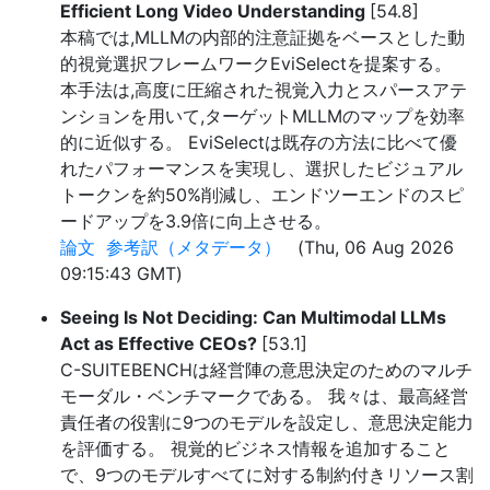
Efficient Long Video Understanding
[54.8]
本稿では,MLLMの内部的注意証拠をベースとした動
的視覚選択フレームワークEviSelectを提案する。
本手法は,高度に圧縮された視覚入力とスパースアテ
ンションを用いて,ターゲットMLLMのマップを効率
的に近似する。 EviSelectは既存の方法に比べて優
れたパフォーマンスを実現し、選択したビジュアル
トークンを約50%削減し、エンドツーエンドのスピ
ードアップを3.9倍に向上させる。
論文
参考訳（メタデータ）
(Thu, 06 Aug 2026
09:15:43 GMT)
Seeing Is Not Deciding: Can Multimodal LLMs
Act as Effective CEOs?
[53.1]
C-SUITEBENCHは経営陣の意思決定のためのマルチ
モーダル・ベンチマークである。 我々は、最高経営
責任者の役割に9つのモデルを設定し、意思決定能力
を評価する。 視覚的ビジネス情報を追加すること
で、9つのモデルすべてに対する制約付きリソース割