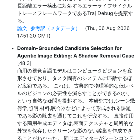
長距離エラー検出に対処するエラーライフサイクル
トレースフレームワークであるTraj Debugを提案す
る。
論文
参考訳（メタデータ）
(Thu, 06 Aug 2026
17:51:20 GMT)
Domain-Grounded Candidate Selection for
Agentic Image Editing: A Shadow Removal Case
[48.3]
商用の視覚言語モデルはコンピュータビジョンを変
形させており、タスク固有のシステムに匹敵するほ
ど広範である。 これは、古典的で物理学的な低レベ
ルのビジョンの必要性を減らすことができるのか、
という自然な疑問を提起する。 本研究では,シーン幾
何学,照明,材料,咬合器などによって形成される課題
である影の除去を通じてこれを研究する。 直接使用
する商用生成エディタは,表面テクスチャと局所的な
外観を保存したクリーンな影のない編集を作成でき
ることがわかった。 同じエディターがシーンコンテ