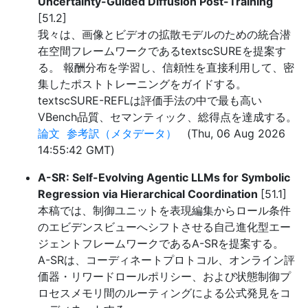
Uncertainty-Guided Diffusion Post-Training
[51.2]
我々は、画像とビデオの拡散モデルのための統合潜
在空間フレームワークであるtextscSUREを提案す
る。 報酬分布を学習し、信頼性を直接利用して、密
集したポストトレーニングをガイドする。
textscSURE-REFLは評価手法の中で最も高い
VBench品質、セマンティック、総得点を達成する。
論文
参考訳（メタデータ）
(Thu, 06 Aug 2026
14:55:42 GMT)
A-SR: Self-Evolving Agentic LLMs for Symbolic
Regression via Hierarchical Coordination
[51.1]
本稿では、制御ユニットを表現編集からロール条件
のエビデンスビューへシフトさせる自己進化型エー
ジェントフレームワークであるA-SRを提案する。
A-SRは、コーディネートプロトコル、オンライン評
価器・リワードロールポリシー、および状態制御プ
ロセスメモリ間のルーティングによる公式発見をコ