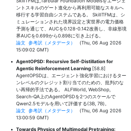
SkillTFMは,Tarbular Foundation Modelsをエージェ
ントスキルのゲート進化から再利用可能なスキルへ
移行する学習自由システムである。 SkillTFMは、シ
ミュレーションされた境界設定と実世界の電力価格
予測を通じて、AUCを0.128-0.142改善し、非線形境
界AUCを0.699から0.898に引き上げる。
論文
参考訳（メタデータ）
(Thu, 06 Aug 2026
15:09:02 GMT)
AgentOPSD: Recursive Self-Distillation for
Agentic Reinforcement Learning
[58.8]
AgentOPSDは、エージェント強化学習におけるター
ンレベルのクレジット割り当てのための、批判のな
い再帰的手法である。 ALFWorld, WebShop,
Search-QA上のAgentOPSDを2つのスケールで
Qwen2.5モデルを用いて評価する(3B, 7B)。
論文
参考訳（メタデータ）
(Thu, 06 Aug 2026
13:00:59 GMT)
Towards Physics of Multimodal Pretraining: