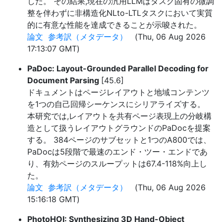
した。 その結果,現在の汎用LLMはタスク固有の微調
整を伴わずに非構造化NLto-LTLタスクにおいて実質
的に有意な性能を達成できることが示唆された。
論文
参考訳（メタデータ）
(Thu, 06 Aug 2026
17:13:07 GMT)
PaDoc: Layout-Grounded Parallel Decoding for
Document Parsing
[45.6]
ドキュメントはページレイアウトと地域コンテンツ
を1つの自己回帰シーケンスにシリアライズする。
本研究では,レイアウトを共有ページ表現上の分岐構
造として扱うレイアウトグラウンドのPaDocを提案
する。 384ページのサブセットと1つのA800では、
PaDocは5段階で最速のエンド・ツー・エンドであ
り、有効ページのスループットは67.4-118%向上し
た。
論文
参考訳（メタデータ）
(Thu, 06 Aug 2026
15:16:18 GMT)
PhotoHOI: Synthesizing 3D Hand-Object