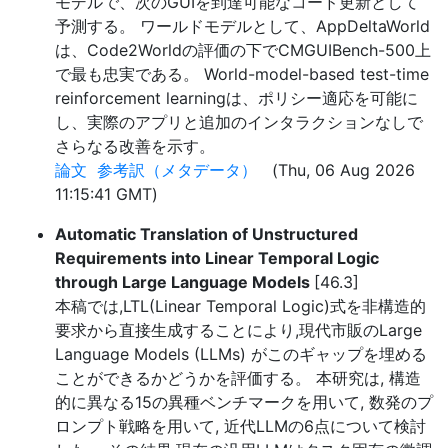
モデルで、次のGUIを到達可能なコード更新として
予測する。 ワールドモデルとして、AppDeltaWorld
は、Code2Worldの評価の下でCMGUIBench-500上
で最も忠実である。 World-model-based test-time
reinforcement learningは、ポリシー適応を可能に
し、実際のアプリと追加のインタラクションなしで
さらなる改善を示す。
論文
参考訳（メタデータ）
(Thu, 06 Aug 2026
11:15:41 GMT)
Automatic Translation of Unstructured
Requirements into Linear Temporal Logic
through Large Language Models
[46.3]
本稿では,LTL(Linear Temporal Logic)式を非構造的
要求から直接生成することにより,現代市販のLarge
Language Models (LLMs) がこのギャップを埋める
ことができるかどうかを評価する。 本研究は, 構造
的に異なる15の異種ベンチマークを用いて, 数発のプ
ロンプト戦略を用いて, 近代LLMの6点について検討