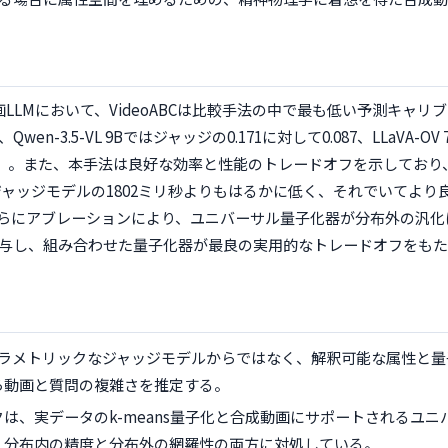
LLMにおいて、VideoABCは比較手法の中で最も低い予測キャリ
en-3.5-VL 9Bではジャッジの0.171に対して0.087、LLaVA-O
.058）。また、本手法は良好な効率と性能のトレードオフを示してお
Bジャッジモデルの1802ミリ秒よりもはるかに低く、それでいてよ
らにアブレーションにより、ユニバーサル量子化器が分布外の汎化
与し、組み合わせた量子化器が最良の実用的なトレードオフをもた
は、パラメトリックなジャッジモデルからではなく、解釈可能な属性と
ら動画と質問の複雑さを推定する。
は、実データのk-means量子化と合成動画にサポートされるユニ
、分布内の精度と分布外の網羅性の両方に対処している。