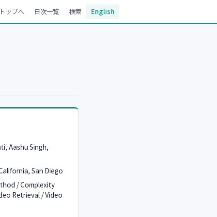
トップへ
日次一覧
検索
English
ti, Aashu Singh,
 California, San Diego
ethod / Complexity
deo Retrieval / Video