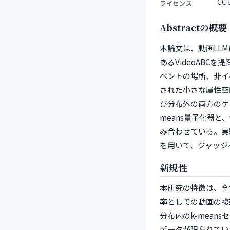
CC 
ライセンス
Abstractの概要
本論文は、動画LL
あるVideoAB
ベントの場所、非イ
された小さな属性空
び分布外の両方のケ
means量子化器
み合わせている。実験
を用いて、ジャッジ
新規性
本研究の特徴は、全
率としての動画の複
分布内のk-mea
データが限られてい