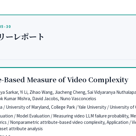
05-30
リーレポート
e-Based Measure of Video Complexity
tya Sarkar, Yi Li, Zihao Wang, Jiacheng Cheng, Sai Vidyaranya Nuthalapa
ok Kumar Mishra, David Jacobs, Nuno Vasconcelos
 / University of Maryland, College Park / Yale University / University of
luation / Model Evaluation / Measuring video LLM failure probability, M
rics / Nonparametric attribute-based video complexity, Application / Vi
aset attribute analysis