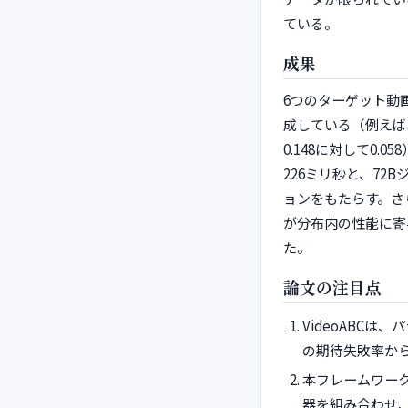
ている。
成果
6つのターゲット動画
成している（例えば、Qw
0.148に対して0
226ミリ秒と、72
ョンをもたらす。さ
が分布内の性能に寄
た。
論文の注目点
VideoABC
の期待失敗率か
本フレームワーク
器を組み合わせ