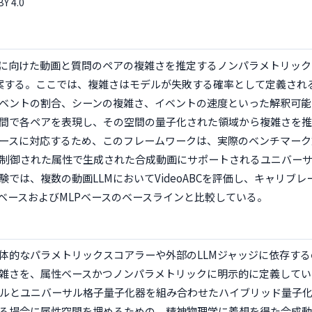
BY 4.0
Mに向けた動画と質問のペアの複雑さを推定するノンパラメトリッ
Cを提案する。ここでは、複雑さはモデルが失敗する確率として定義さ
ベントの割合、シーンの複雑さ、イベントの速度といった解釈可能
間で各ペアを表現し、その空間の量子化された領域から複雑さを推
ースに対応するため、このフレームワークは、実際のベンチマーク
と、制御された属性で生成された合成動画にサポートされるユニバー
では、複数の動画LLMにおいてVideoABCを評価し、キャリブ
ベースおよびMLPベースのベースラインと比較している。
体的なパラメトリックスコアラーや外部のLLMジャッジに依存す
雑さを、属性ベースかつノンパラメトリックに明示的に定義してい
nsセルとユニバーサル格子量子化器を組み合わせたハイブリッド量子
る場合に属性空間を埋めるための、精神物理学に着想を得た合成動