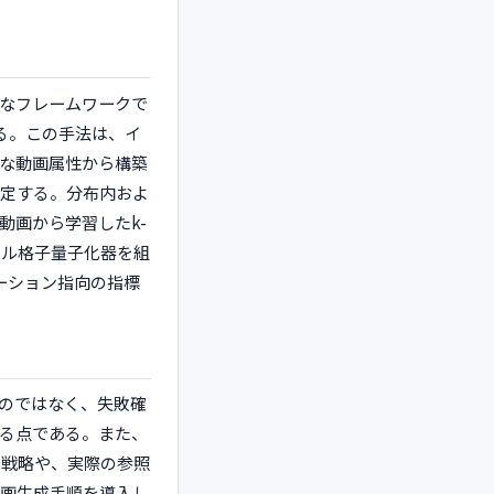
クなフレームワークで
れる。この手法は、イ
な動画属性から構築
定する。分布内およ
動画から学習したk-
サル格子量子化器を組
レーション指向の指標
るのではなく、失敗確
る点である。また、
化戦略や、実際の参照
画生成手順を導入し