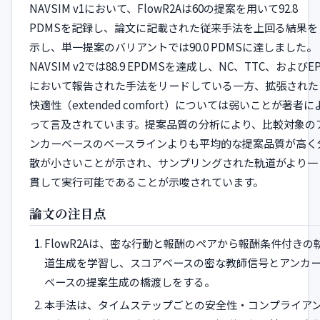
NAVSIM v1において、FlowR2Aは60の提案を用いて92.8
PDMSを記録し、論文に記載された従来手法を上回る結果を
示し、単一提案のバリアントでは90.0 PDMSに達しました。
NAVSIM v2では88.9 EPDMSを達成し、NC、TTC、およびE
において報告された手法をリードしている一方、拡張された
快適性（extended comfort）については弱いことが著者に
って言及されています。提案品質の分析により、比較対象の
ンカーベースのベースラインよりも平均的な提案品質が高く
散が小さいことが示され、サンプリングされた軌道がより一
貫して実行可能であることが示唆されています。
論文の注目点
FlowR2Aは、密な行動と報酬のペアから報酬条件付きの
道生成を学習し、スコアベースの密な教師信号とアンカ
ベースの提案生成の橋渡しをする。
本手法は、タイムステップごとの安全性・コンプライア