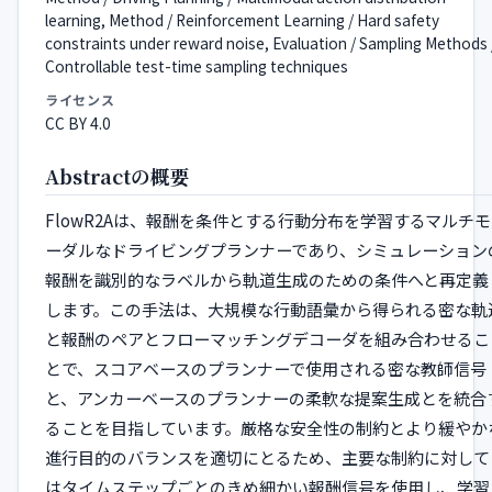
learning, Method / Reinforcement Learning / Hard safety
constraints under reward noise, Evaluation / Sampling Methods 
Controllable test-time sampling techniques
ライセンス
CC BY 4.0
Abstractの概要
FlowR2Aは、報酬を条件とする行動分布を学習するマルチモ
ーダルなドライビングプランナーであり、シミュレーション
報酬を識別的なラベルから軌道生成のための条件へと再定義
します。この手法は、大規模な行動語彙から得られる密な軌
と報酬のペアとフローマッチングデコーダを組み合わせるこ
とで、スコアベースのプランナーで使用される密な教師信号
と、アンカーベースのプランナーの柔軟な提案生成とを統合
ることを目指しています。厳格な安全性の制約とより緩やか
進行目的のバランスを適切にとるため、主要な制約に対して
はタイムステップごとのきめ細かい報酬信号を使用し、学習