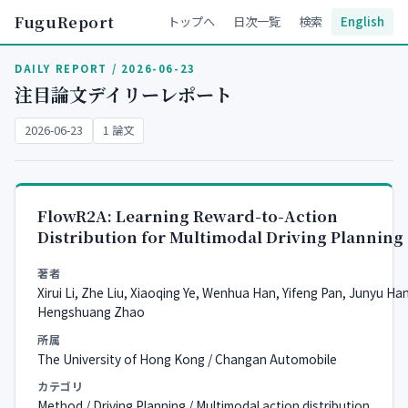
FuguReport
トップへ
日次一覧
検索
English
DAILY REPORT / 2026-06-23
注目論文デイリーレポート
2026-06-23
1 論文
FlowR2A: Learning Reward-to-Action
Distribution for Multimodal Driving Planning
著者
Xirui Li, Zhe Liu, Xiaoqing Ye, Wenhua Han, Yifeng Pan, Junyu Han
Hengshuang Zhao
所属
The University of Hong Kong / Changan Automobile
カテゴリ
Method / Driving Planning / Multimodal action distribution