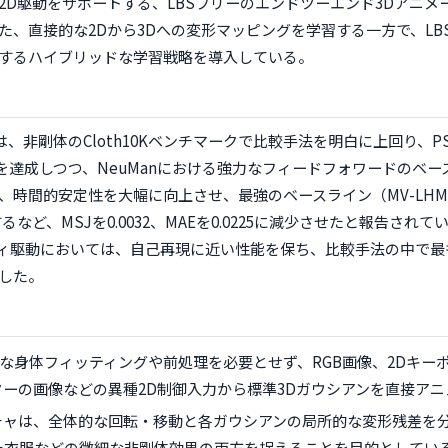
2D駆動をサポートする、LBSフリーのエンドツーエンド3Dアニメ
た、直接的な2Dから3Dへの変形マッピングを学習する一方で、LB
するハイブリッドな学習戦略を導入している。
、非剛体のCloth10Kベンチマークで比較手法を明白に上回り、PSNR 
 0.131を達成しつつ、NeuManにおける強力なフィードフォワードの
、時間的安定性を大幅に向上させ、最強のベースライン（MV-LHM
るなど、MSJを0.0032、MAEを0.0225に減少させたと報告されて
ィ駆動においては、自己再現に近い性能を保ち、比較手法の中で最
した。
的な身体フィッティングや前処理を必要とせず、RGB画像、2Dキー
ーの画像などの異種2D制御入力から標準3Dガウシアンを直接ア
チャは、全体的な回転・移動と各ガウシアンの局所的な変形残差を
た衣服などの微細な非剛体効果の両方を捉えることを目的としてい