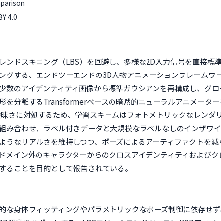
parison
BY 4.0
レンドスキニング（LBS）を回避し、多様な2D入力信号を直接標準
ングする、エンドツーエンドの3D人物アニメーションフレームワー
少数のアイデンティティ画像から標準ガウシアンを再構成し、グロ
を分離するTransformerベースの暗黙的ニューラルアニメータ
曖昧さに対処するため、学習スキームはフォトメトリックなレンダリ
組み合わせ、ラベル付きデータと大規模なラベルなしのインザワイ
ようなリアルさを維持しつつ、ポーズによるアーティファクトを減
ドメイン外のキャラクターからのクロスアイデンティティおよびク
することを目的として報告されている。
的な身体フィッティングやパラメトリックなポーズ制御に依存せず