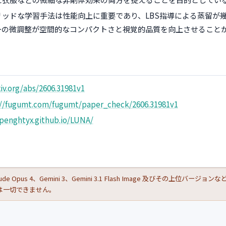
リッドな学習手法は性能向上に重要であり、LBS指導による蒸留が
ーの微調整が空間的なコンパクトさと視覚的品質を向上させること
xiv.org/abs/2606.31981v1
://fugumt.com/fugumt/paper_check/2606.31981v1
/penghtyx.github.io/LUNA/
de Opus 4、Gemini 3、Gemini 3.1 Flash Image 及びその上位バー
は一切できません。