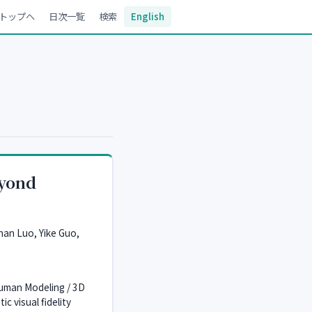
トップへ
日次一覧
検索
English
eyond
han Luo, Yike Guo,
Human Modeling / 3D
c visual fidelity