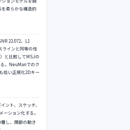
ーションモデルを開
Sを柔らかな構造的
22.072、L1
ベースラインと同等の性
）と比較してMSJの
いる。NeuManでのク
も低い正規化2Dキー
ポイント、スケッチ、
ニメーション化する。
分離し、関節の動き
る。