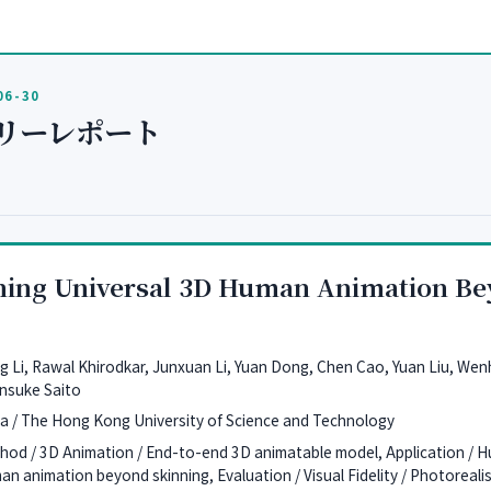
06-30
リーレポート
ning Universal 3D Human Animation B
g Li, Rawal Khirodkar, Junxuan Li, Yuan Dong, Chen Cao, Yuan Liu, Wen
nsuke Saito
a / The Hong Kong University of Science and Technology
hod / 3D Animation / End-to-end 3D animatable model, Application / 
n animation beyond skinning, Evaluation / Visual Fidelity / Photorealisti