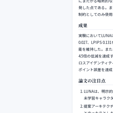
にまたがる暗黙的な
発した点である。ま
制約としてのみ使用
成果
実験においてLUNAは
0.027、LPIPS
能を維持した。また
4.5倍の低減を達成す
ロスアイデンティテ
ポイント誤差を達成
論文の注目点
LUNAは、明示
未学習キャラクタ
提案アーキテク
とゆったりとし