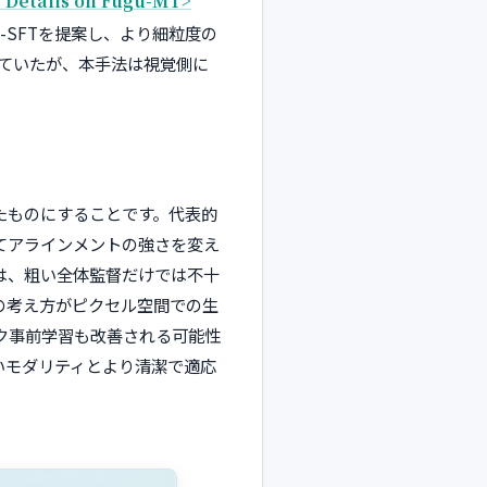
 Details on Fugu-MT>
-SFTを提案し、より細粒度の
ていたが、本手法は視覚側に
たものにすることです。代表的
じてアラインメントの強さを変え
は、粗い全体監督だけでは不十
の考え方がピクセル空間での生
ク事前学習も改善される可能性
いモダリティとより清潔で適応