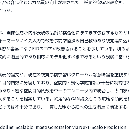
学習の容易化と出力品質の向上が示された。補足的なGAN論文も、
ている。
は、画像合成が内部表現の品質と構造化にますます依存するものと
ーマーがノイズ入力特徴を事前学習済み自己教師あり視覚埋め込み（
学習が容易になりFIDスコアが改善されることを示している。別の
的に階層的であり相応にモデル化すべきであるという観察に基づき、粗か
代表的論文が、現在の視覚事前学習はグローバルな意味論を重視す
り目的関数に分裂しており、空間的・幾何学的推論が十分に制約さ
師あり・密な空間目的関数を単一のエンコーダ内で統合し、専門家
入することを提案している。補足的なGAN論文もこの広範な傾向を
だけでは不十分であり、一貫した粗から細への生成階層を構築する
deling: Scalable Image Generation via Next-Scale Prediction