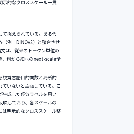
明示的なクロススケール一貫
して捉えられている。ある代
例：DINOv2）と整合させ
論文は、従来のトークン単位の
ら細へのnext-scale予
る視覚言語目的関数と局所的
れていないと主張している。こ
が生成した疑似ラベルを用い
反映しており、各スケールの
には明示的なクロススケール整