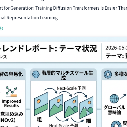
 for Generation: Training Diffusion Transformers Is Easier Tha
sual Representation Learning
語）