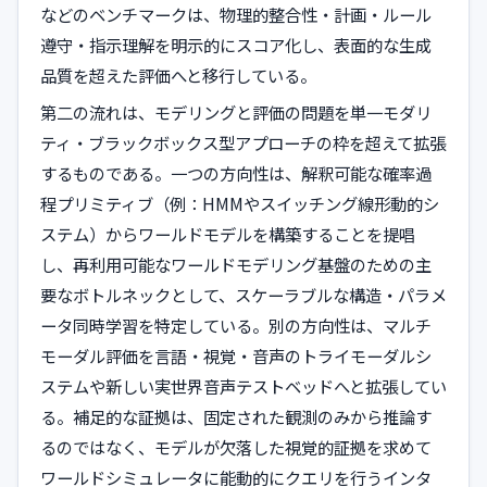
などのベンチマークは、物理的整合性・計画・ルール
遵守・指示理解を明示的にスコア化し、表面的な生成
品質を超えた評価へと移行している。
第二の流れは、モデリングと評価の問題を単一モダリ
ティ・ブラックボックス型アプローチの枠を超えて拡張
するものである。一つの方向性は、解釈可能な確率過
程プリミティブ（例：HMMやスイッチング線形動的シ
ステム）からワールドモデルを構築することを提唱
し、再利用可能なワールドモデリング基盤のための主
要なボトルネックとして、スケーラブルな構造・パラメ
ータ同時学習を特定している。別の方向性は、マルチ
モーダル評価を言語・視覚・音声のトライモーダルシ
ステムや新しい実世界音声テストベッドへと拡張してい
る。補足的な証拠は、固定された観測のみから推論す
るのではなく、モデルが欠落した視覚的証拠を求めて
ワールドシミュレータに能動的にクエリを行うインタ