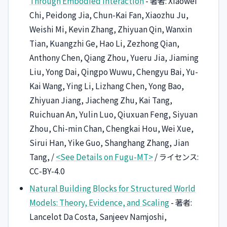
Through Embodied Interaction
- 著者: Xiaowei
Chi, Peidong Jia, Chun-Kai Fan, Xiaozhu Ju,
Weishi Mi, Kevin Zhang, Zhiyuan Qin, Wanxin
Tian, Kuangzhi Ge, Hao Li, Zezhong Qian,
Anthony Chen, Qiang Zhou, Yueru Jia, Jiaming
Liu, Yong Dai, Qingpo Wuwu, Chengyu Bai, Yu-
Kai Wang, Ying Li, Lizhang Chen, Yong Bao,
Zhiyuan Jiang, Jiacheng Zhu, Kai Tang,
Ruichuan An, Yulin Luo, Qiuxuan Feng, Siyuan
Zhou, Chi-min Chan, Chengkai Hou, Wei Xue,
Sirui Han, Yike Guo, Shanghang Zhang, Jian
Tang, /
<See Details on Fugu-MT>
/ ライセンス:
CC-BY-4.0
Natural Building Blocks for Structured World
Models: Theory, Evidence, and Scaling
- 著者:
Lancelot Da Costa, Sanjeev Namjoshi,