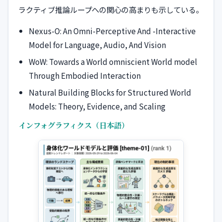
ラクティブ推論ループへの関心の高まりも示している。
Nexus-O: An Omni-Perceptive And -Interactive
Model for Language, Audio, And Vision
WoW: Towards a World omniscient World model
Through Embodied Interaction
Natural Building Blocks for Structured World
Models: Theory, Evidence, and Scaling
インフォグラフィクス（日本語）