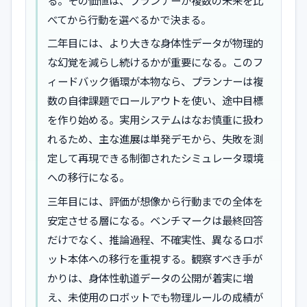
る。その価値は、プランナーが複数の未来を比
べてから行動を選べるかで決まる。
二年目には、より大きな身体性データが物理的
な幻覚を減らし続けるかが重要になる。このフ
ィードバック循環が本物なら、プランナーは複
数の自律課題でロールアウトを使い、途中目標
を作り始める。実用システムはなお慎重に扱わ
れるため、主な進展は単発デモから、失敗を測
定して再現できる制御されたシミュレータ環境
への移行になる。
三年目には、評価が想像から行動までの全体を
安定させる層になる。ベンチマークは最終回答
だけでなく、推論過程、不確実性、異なるロボ
ット本体への移行を重視する。観察すべき手が
かりは、身体性軌道データの公開が着実に増
え、未使用のロボットでも物理ルールの成績が