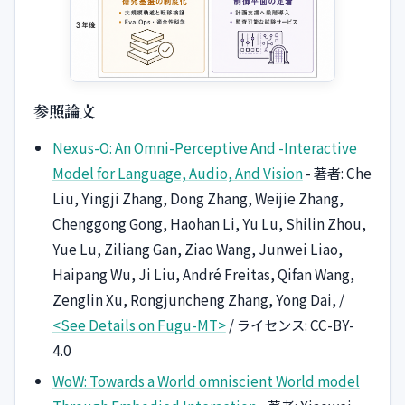
参照論文
Nexus-O: An Omni-Perceptive And -Interactive
Model for Language, Audio, And Vision
- 著者: Che
Liu, Yingji Zhang, Dong Zhang, Weijie Zhang,
Chenggong Gong, Haohan Li, Yu Lu, Shilin Zhou,
Yue Lu, Ziliang Gan, Ziao Wang, Junwei Liao,
Haipang Wu, Ji Liu, André Freitas, Qifan Wang,
Zenglin Xu, Rongjuncheng Zhang, Yong Dai, /
<See Details on Fugu-MT>
/ ライセンス: CC-BY-
4.0
WoW: Towards a World omniscient World model