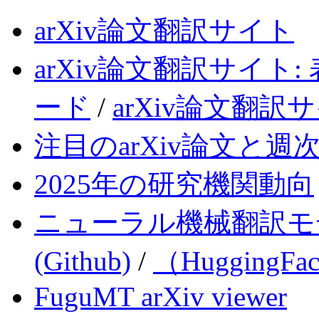
arXiv論文翻訳サイト
arXiv論文翻訳サイ
ード
/
arXiv論文翻訳サ
注目のarXiv論文と週
2025年の研究機関動向
ニューラル機械翻訳モ
(Github)
/
（HuggingFa
FuguMT arXiv viewer