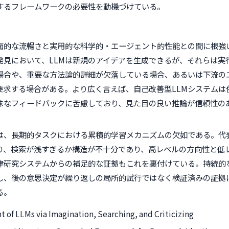
するフレームワークの必要性を動機づけている。
面的な流暢さと実用的な科学的・エージェント的性能との間に根強
発見において、LLMは新規のアイデアを生成できるが、それらは実
場合や、重要な方法論的詳細が欠落している場合、あるいは下流の
要求する場合がある。より広く言えば、自己改善型LLMシステムは
昧なフィードバックに苦慮しており、見た目の良い推論が信頼性の
は、長期的タスクにおける累積的学習メカニズムの欠如である。代
り、検索が浅すぎるか構造が不十分であり、高レベルの方向性と低
律研究システムからの補足的な証拠もこれを裏付けている。持続的
し、後の意思決定が繰り返しの局所的試行ではなく検証済みの証拠
る。
of LLMs via Imagination, Searching, and Criticizing