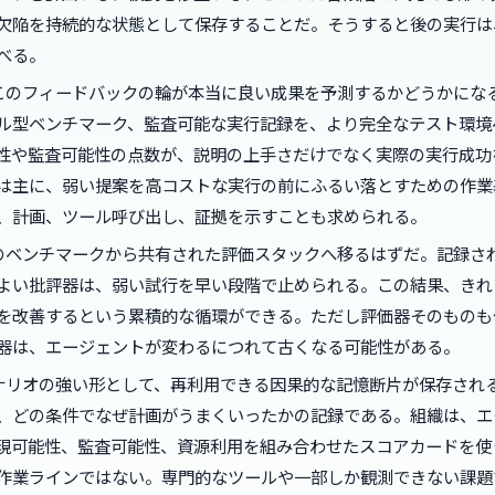
欠陥を持続的な状態として保存することだ。そうすると後の実行は
べる。
このフィードバックの輪が本当に良い成果を予測するかどうかにな
ル型ベンチマーク、監査可能な実行記録を、より完全なテスト環境
性や監査可能性の点数が、説明の上手さだけでなく実際の実行成功
は主に、弱い提案を高コストな実行の前にふるい落とすための作業
、計画、ツール呼び出し、証拠を示すことも求められる。
のベンチマークから共有された評価スタックへ移るはずだ。記録さ
よい批評器は、弱い試行を早い段階で止められる。この結果、きれ
を改善するという累積的な循環ができる。ただし評価器そのものも
器は、エージェントが変わるにつれて古くなる可能性がある。
ナリオの強い形として、再利用できる因果的な記憶断片が保存され
、どの条件でなぜ計画がうまくいったかの記録である。組織は、エ
現可能性、監査可能性、資源利用を組み合わせたスコアカードを使
作業ラインではない。専門的なツールや一部しか観測できない課題