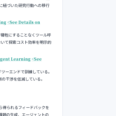
に紐づいた研究行動への移行
ing
<See Details on
度を犠牲にすることなくツール呼
おいて探索コスト効率を明示的
Agent Learning
<See
ドツーエンドで訓練している。
脈の干渉を低減している。
ら得られるフィードバックを
課題の生成、エージェントの