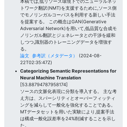
本稿では,低リソース環境下でのニューラルネッ
トワーク翻訳(NMT)を支援するために,ソース側
でモノリンガルコーパスを利用する新しい手法
を提案する。 この概念はGAN(Generative
Adversarial Network)を用いて,低品質な合成モ
ノリンガル翻訳とジェネレータとの干渉を緩和
しつつ,識別器のトレーニングデータを増強す
る。
論文
参考訳（メタデータ）
(2024-08-
22T02:35:47Z)
Categorizing Semantic Representations for
Neural Machine Translation
[53.88794787958174]
ソースの文脈化表現に分類を導入する。 主な考
え方は、スパーシリティとオーバーフィッティ
ングを減らして一般化を強化することである。
MTデータセットを用いた実験により,提案手法
は構成一般化誤差率を24%削減することを示し
た。