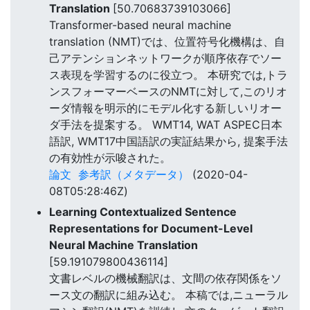
Translation
[50.70683739103066]
Transformer-based neural machine
translation (NMT)では、位置符号化機構は、自
己アテンションネットワークが順序依存でソー
ス表現を学習するのに役立つ。 本研究では,トラ
ンスフォーマーベースのNMTに対して,このリオ
ーダ情報を明示的にモデル化する新しいリオー
ダ手法を提案する。 WMT14, WAT ASPEC日本
語訳, WMT17中国語訳の実証結果から, 提案手法
の有効性が示唆された。
論文
参考訳（メタデータ）
(2020-04-
08T05:28:46Z)
Learning Contextualized Sentence
Representations for Document-Level
Neural Machine Translation
[59.191079800436114]
文書レベルの機械翻訳は、文間の依存関係をソ
ース文の翻訳に組み込む。 本稿では,ニューラル