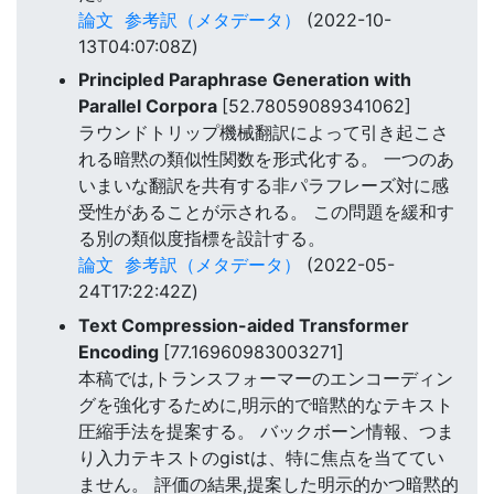
論文
参考訳（メタデータ）
(2022-10-
13T04:07:08Z)
Principled Paraphrase Generation with
Parallel Corpora
[52.78059089341062]
ラウンドトリップ機械翻訳によって引き起こさ
れる暗黙の類似性関数を形式化する。 一つのあ
いまいな翻訳を共有する非パラフレーズ対に感
受性があることが示される。 この問題を緩和す
る別の類似度指標を設計する。
論文
参考訳（メタデータ）
(2022-05-
24T17:22:42Z)
Text Compression-aided Transformer
Encoding
[77.16960983003271]
本稿では,トランスフォーマーのエンコーディン
グを強化するために,明示的で暗黙的なテキスト
圧縮手法を提案する。 バックボーン情報、つま
り入力テキストのgistは、特に焦点を当ててい
ません。 評価の結果,提案した明示的かつ暗黙的