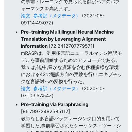
の事前トレーニングで見られる翻訳ペアのパフ
ォーマンスを高めます。
論文
参考訳（メタデータ）
(2021-05-
09T14:49:07Z)
Pre-training Multilingual Neural Machine
Translation by Leveraging Alignment
Information
[72.2412707779571]
mRASPは、汎用多言語ニューラルマシン翻訳モ
デルを事前訓練するためのアプローチである。
我々は,低,中,豊かな資源を含む多種多様な環境
における42の翻訳方向の実験を行い,エキゾチッ
クな言語対への変換を行った。
論文
参考訳（メタデータ）
(2020-10-
07T03:57:54Z)
Pre-training via Paraphrasing
[96.79972492585112]
教師なし多言語パラフレージング目的を用いて
学習した,事前学習されたシーケンス・ツー・シ