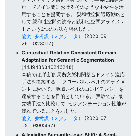
れ、ドメイン間におけるそのような不変性を活
用することを提案する。 親和性空間適応戦略と
して,親和性空間の洗浄と親和性空間アライメン
トという2つの方法を開発した。
論文
参考訳（メタデータ）
(2020-09-
26T10:28:11Z)
Contextual-Relation Consistent Domain
Adaptation for Semantic Segmentation
[44.19436340246248]
本稿では,革新的局所文脈相関整合ドメイン適応
手法を提案する。 グローバルレベルのアライメ
ントにおいて、地域レベルのコンピテンシーを
達成することを目的としている。 実験では, 最
先端手法と比較して, セグメンテーション性能が
優れていることを示した。
論文
参考訳（メタデータ）
(2020-07-
05T19:00:46Z)
Alleviating Semantic-level Shift: A Semi-