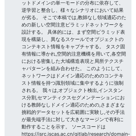
ットドメインの単一モードの分布に依存して、
逆学習と整合し、様々なシナリオにおいて結果
が劣る。 そこで本稿では,教師なし領域適応のた
めの新しい空間注意ピラミッドネットワークを
設計する。 具体的には、まず空間ピラミッド表
現を構築し、異なるスケールでオブジェクトの
コンテキスト情報をキャプチャする。 タスク固
有情報に導かれ,空間的注意機構を用いて,各空間
における密集した大域構造表現と局所テクスチ
ャパターンを組み合わせた。 このようにして、
ネットワークはドメイン適応のためのコンテキ
スト情報を持つ識別領域に集中するように強制
される。 我々は,オブジェクト検出,インスタン
ス分割,セマンティクスセグメンテーションにお
ける教師なしドメイン適応のための,さまざまな
挑戦的データセットを広範囲に実験し,その手法
が最先端手法に対して大きなマージンで有利に
動作することを示す。 ソースコードは
https://isrc.iscas.ac.cn/gitlab/research/domain-