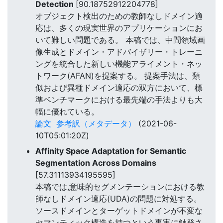
Detection
[90.18752912204778]
オブジェクト検出のための教師なしドメイン適
応は、多くの現実世界のアプリケーションにお
いて難しい問題である。 本稿では、中間領域画
像生成とドメイン・アドバイザリー・トレーニ
ングを統合した新しい機能アライメント・ネッ
トワーク(AFAN)を提案する。 提案手法は、類
似および異種ドメイン適応の双方において、標
準ベンチマークにおける最先端の手法よりも大
幅に優れている。
論文
参考訳（メタデータ）
(2021-06-
10T05:01:20Z)
Affinity Space Adaptation for Semantic
Segmentation Across Domains
[57.31113934195595]
本稿では,意味的セグメンテーションにおける教
師なしドメイン適応(UDA)の問題に対処する。
ソースドメインとターゲットドメインが不変な
セマンティック構造を持つという事実に触発さ