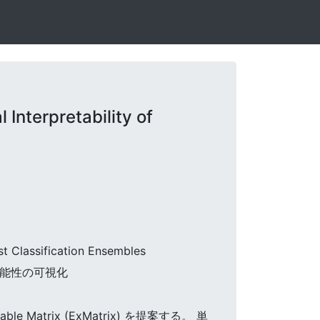
Interpretability of
est Classification Ensembles
可能性の可視化
Matrix (ExMatrix) を提案する。 単