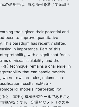
rixの適用性は、異なる例を通じて確認さ
arning tools given their potential and
 had been to improve quantitative
. This paradigm has recently shifted,
easing in importance. Part of this
terpretability, with a significant focus
ms of visual scalability, and the
(RF) technique, remains a challenge. In
erpretability that can handle models
r, where rows are rules, columns are
assification results. ExMatrix
promote RF models interpretability.
を考えると、重要な機械学習ツールであること
る情報がなくても、定量的なメトリクスを