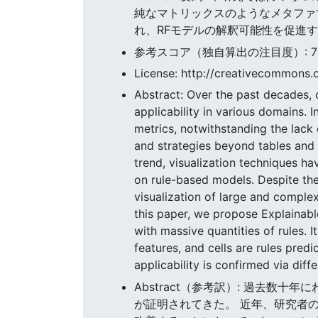
純なマトリックスのようなメタファで
れ、RFモデルの解釈可能性を促進
参考スコア（独自算出の注目度）: 78.6
License: http://creativecommons.o
Abstract: Over the past decades, c
applicability in various domains. 
metrics, notwithstanding the lack
and strategies beyond tables and n
trend, visualization techniques hav
on rule-based models. Despite the 
visualization of large and comple
this paper, we propose Explainable
with massive quantities of rules. 
features, and cells are rules predi
applicability is confirmed via dif
Abstract（参考訳）: 過去
が証明されてきた。 近年、研究者