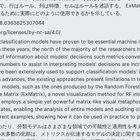
、行はルール、列は特徴、セルはルールを述語する。 ExMat
するために実際にどのように使用できるかを示している。
363825307044
rg/licenses/by-nc-sa/4.0/
lassification models have proven to be essential machine le
In these years, the north of the majority of the researchers
 of information about models' decisions such metrics convey
umbers to assist in interpreting models' decisions are incr
e been extensively used to support classification models' in
advances, the existing approaches present limitations in ter
x models, such as the ones produced by the Random Forest 
 Matrix (ExMatrix), a novel visualization method for RF int
It employs a simple yet powerful matrix-like visual metapho
cates, enabling the analysis of entire models and auditing cl
ferent examples, showing how it can be used in practice to 
数十年にわたり、分類モデルはさまざまな領域での可能性と適用性
の大多数の北部は、メトリクスが伝達するモデルの決定に関す