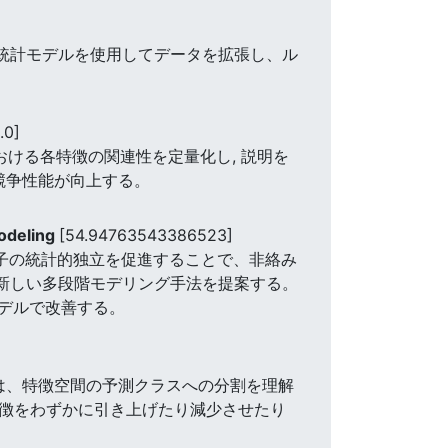
 統計モデルを使用してデータを拡張し、ル
.0]
おける各特徴の関連性を定量化し, 説明を
競争性能が向上する。
Modeling
[54.94763543386523]
子の統計的独立を促進することで、非絡み
,新しい多段階モデリング手法を提案する。
デルで改善する。
は、特徴空間の予測クラスへの分割を理解
特徴をわずかに引き上げたり減少させたり