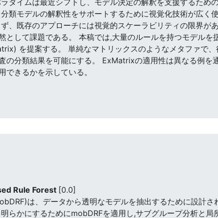
パラダイムは最近シフトし、モデル決定の解釈を支援するため
、分類モデルの解釈性をサポートするために視覚化技術が広く
らず、既存のアプローチには視覚的スケーラビリティの限界があり
然として課題である。 本稿では,大量のルールを持つモデルを
rix (ExMatrix) を提案する。 単純なマトリックスのようなメ
の分類結果を可能にする。 ExMatrixの適用性は異なる例
用できるかを示している。
sed Rule Forest
[0.0]
ests (mobDRF)は、データから透明なモデルを抽出するため
明らかにするためにmobDRFを適用し,サブグループ分析と