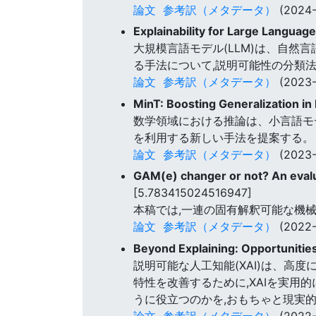
論文
参考訳（メタデータ）
(2024-
Explainability for Large Langua
大規模言語モデル(LLM)は、自然
る手法について,説明可能性の分類
論文
参考訳（メタデータ）
(2023-
MinT: Boosting Generalization i
数学領域における推論は、小言語モ
を利用する新しい手法を提案する。 
論文
参考訳（メタデータ）
(2023-
GAM(e) changer or not? An evalu
[5.783415024516947]
本稿では,一連の固有解釈可能な機械
論文
参考訳（メタデータ）
(2022-
Beyond Explaining: Opportuniti
説明可能な人工知能(XAI)は、高
特性を改善するために,XAIを実用
うに役立つのかを,おもちゃと現実
論文
参考訳（メタデータ）
(2022-