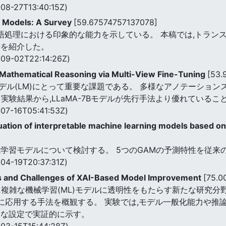
08-27T13:40:15Z)
ge Models: A Survey
[59.67574757137078]
言語処理における印象的な能力を示している。 本稿では,トラ
法を紹介した。
09-02T22:14:26Z)
n Mathematical Reasoning via Multi-View Fine-Tuning
[53.
デル(LM)にとって重要な課題である。 多様なアノテーショ
実験結果から,LLaMA-7Bモデルが先行手法より優れているこ
07-16T05:41:53Z)
ation of interpretable machine learning models based on
学習モデルについて検討する。 5つのGAMの予測特性を従来
04-19T20:37:31Z)
es and Challenges of XAI-Based Model Improvement
[75.0
度に複雑な機械学習(ML)モデルに透明性をもたらす新たな研究分
的に応用する手法を概観する。 実験では,モデル一般化能力や推
的な設定で実証的に示す。
03-15T15:44:28Z)