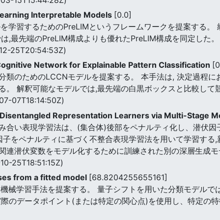
Learning Interpretable Models
[0.0]
を学習するためのPreLIMというフレームワークを提案する。
,最先端のPreLIM構成よりも優れたPreLIM構成を同定した。
12-25T20:54:53Z)
itive Network for Explainable Pattern Classification
[0
類のためのLCCNモデルを提案する。 本手法は, 決定過程に
る。 解釈可能なモデルでは,最先端の白黒ボックスと比較して
07-07T18:14:50Z)
 Disentangled Representation Learners via Multi-Stage 
み合い表現学習法は、(集合体)後部をペナルティ化し、潜伏因
合因子をペナルティに基づく不整合表現学習法を用いて学習する
関連潜伏変数をモデル化するために訓練された別の深層生成モ
10-25T18:51:15Z)
es from a fitted model
[68.8204255655161]
な機械学習手法を提案する。 量子シフトを用いた分類モデルで
実際のデータポイント(または特定の関心点)を使用し、特定の