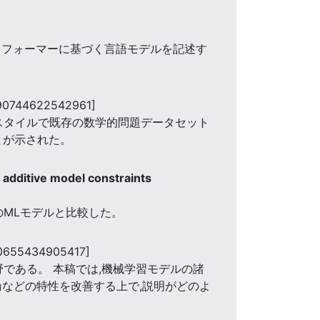
ンスフォーマーに基づく言語モデルを記述す
90744622542961]
ンスタイルで既存の数学的問題データセット
とが示された。
 additive model constraints
のMLモデルと比較した。
0655434905417]
野である。 本稿では,機械学習モデルの諸
論などの特性を改善する上で,説明がどのよ