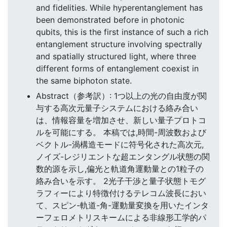
and fidelities. While hyperentanglement has
been demonstrated before in photonic
qubits, this is the first instance of such a rich
entanglement structure involving spectrally
and spatially structured light, where three
different forms of entanglement coexist in
the same biphoton state.
Abstract（参考訳）: 1つ以上の光の自由度が関
与する高次元量子システムにおける絡み合い
は、情報容量を増加させ、新しい量子プロトコ
ルを可能にする。 本稿では,時間-周波数および
ベクトル-渦構造モードに符号化された高次元,
ノイズ-レジリエントな超エンタングル状態の関
数的源を示し,偏光と軌道角運動量との1粒子の
絡み合いを示す。 2光子干渉と量子状態トモグ
ラフィーにより特徴付けるテレコム波長におい
て、スピン-軌道-角-運動量変換を用いたインタ
ーフェロメトリスキームによる非線形工学的パ