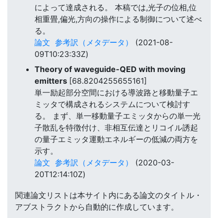
によって達成される。 本稿では,光子の位相,位
相重畳,偏光,方向の操作による制御について述べ
る。
論文
参考訳（メタデータ）
(2021-08-
09T10:23:33Z)
Theory of waveguide-QED with moving
emitters
[68.8204255655161]
単一励起部分空間における導波路と移動量子エ
ミッタで構成されるシステムについて検討す
る。 まず、単一移動量子エミッタからの単一光
子散乱を特徴付け、非相互伝達とリコイル誘起
の量子エミッタ運動エネルギーの低減の両方を
示す。
論文
参考訳（メタデータ）
(2020-03-
20T12:14:10Z)
関連論文リストは本サイト内にある論文のタイトル・
アブストラクトから自動的に作成しています。