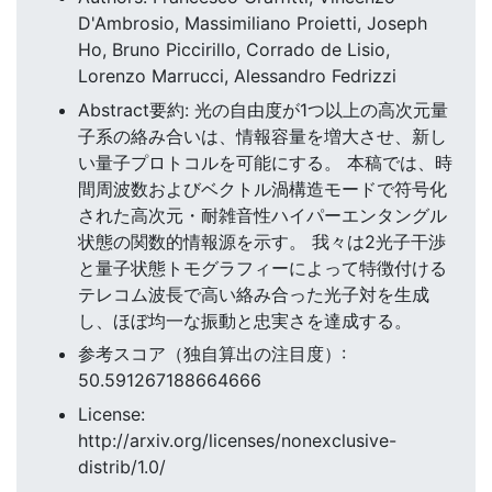
D'Ambrosio, Massimiliano Proietti, Joseph
Ho, Bruno Piccirillo, Corrado de Lisio,
Lorenzo Marrucci, Alessandro Fedrizzi
Abstract要約: 光の自由度が1つ以上の高次元量
子系の絡み合いは、情報容量を増大させ、新し
い量子プロトコルを可能にする。 本稿では、時
間周波数およびベクトル渦構造モードで符号化
された高次元・耐雑音性ハイパーエンタングル
状態の関数的情報源を示す。 我々は2光子干渉
と量子状態トモグラフィーによって特徴付ける
テレコム波長で高い絡み合った光子対を生成
し、ほぼ均一な振動と忠実さを達成する。
参考スコア（独自算出の注目度）:
50.591267188664666
License:
http://arxiv.org/licenses/nonexclusive-
distrib/1.0/