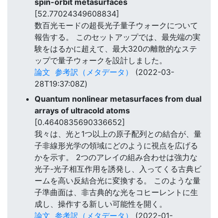
spin-orbit metasurfaces
[52.77024349608834]
数百光モードの超長光子量子ウォークについて
報告する。 このセットアップでは、最先端の実
験をはるかに超えて、最大320の離散的なステ
ップで量子ウォークを設計しました。
論文
参考訳（メタデータ）
(2022-03-
28T19:37:08Z)
Quantum nonlinear metasurfaces from dual
arrays of ultracold atoms
[0.4640835690336652]
我々は、光と1つ以上の原子配列との結合が、量
子非線形光学の領域にどのように視点を広げる
かを示す。 2つのアレイの組み合わせは強力な
光子-光子相互作用を誘発し、入ってくる古典ビ
ームを高い反結合光に変換する。 このような量
子準曲面は、非古典的な光をコヒーレントに生
成し、操作する新しい可能性を開く。
論文
参考訳（メタデータ）
(2022-01-