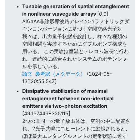
Tunable generation of spatial entanglement
in nonlinear waveguide arrays
[0.0]
AlGaAs非線形導波路アレイのパラメトリックダ
ウンコンバージョンに基づく空間交絡光子対
我々は、出力量子状態を設計し、様々な種類の
空間相関を実装するためにダブルポンプ構成を
用いる。 この実験は室温とテレコム波長で行わ
れ、連続的に結合されたシステムのポテンシャ
ルを示している。
論文
参考訳（メタデータ）
(2024-05-
13T20:55:54Z)
Dissipative stabilization of maximal
entanglement between non-identical
emitters via two-photon excitation
[49.1574468325115]
2つの非同一の量子放出体は、空洞の中に配置さ
れ、2光子共鳴にコヒーレントに励起されると、
ほぼ最大エンタングルメントの定常状態に達す