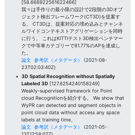
[58.668922561622466]
我々は手作りの最小限の設計で2段階の3Dオブ
ジェクト検出フレームワーク(CT3D)を提案す
る。 CT3Dは、提案対応の埋め込みとチャンネ
ルワイドコンテキストアグリゲーションを同時
に行う。 これはKITTIテスト3D検出ベンチマー
クで中等車カテゴリーで81.77%のAPを達成し
た。
論文
参考訳（メタデータ）
(2021-08-
23T02:03:40Z)
3D Spatial Recognition without Spatially
Labeled 3D
[127.6254240158249]
Weakly-supervised framework for Point
cloud Recognitionを紹介する。 We show that
WyPR can detected and segment objects in
point cloud data without access any space
labels at training time。
論文
参考訳（メタデータ）
(2021-05-
13T17:58:07Z)