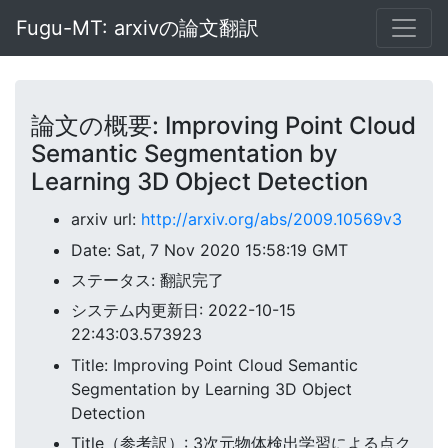
Fugu-MT: arxivの論文翻訳
論文の概要: Improving Point Cloud
Semantic Segmentation by
Learning 3D Object Detection
arxiv url:
http://arxiv.org/abs/2009.10569v3
Date: Sat, 7 Nov 2020 15:58:19 GMT
ステータス: 翻訳完了
システム内更新日: 2022-10-15
22:43:03.573923
Title: Improving Point Cloud Semantic
Segmentation by Learning 3D Object
Detection
Title（参考訳）: 3次元物体検出学習による点ク