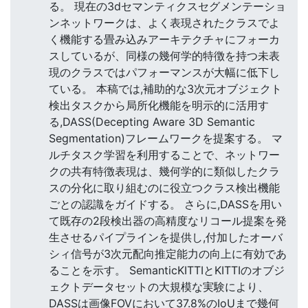
る。 現在の3dセマンティクスセグメンテーショ
ンネットワークは、よく表現されたクラスでよ
く機能する畳み込みアーキテクチャにフォーカ
スしているが、同様の幾何学的特徴を持つ未表
現のクラスではパフォーマンスが大幅に低下し
ている。 本稿では,補助的な3次元オブジェクト
検出タスクから局所化機能を明示的に活用す
る,DASS(Decepting Aware 3D Semantic
Segmentation)フレームワークを提案する。 マ
ルチタスク学習を利用することで、ネットワー
クの共有特徴表現は、幾何学的に類似したクラ
スの分化に取り組むのに役立つクラス検出機能
ごとの認識をガイドする。 さらに,DASSを用い
て既存の2段検出器の高精度なリコール提案を発
生させるパイプラインを提供し,付加したオーバ
シィ信号が3次元配向推定能力の向上に有効であ
ることを示す。 SemanticKITTIとKITTIのオブジ
ェクトデータセットの大規模な実験により、
DASSは画像FOVにおいて37.8%のIoUまで幾何