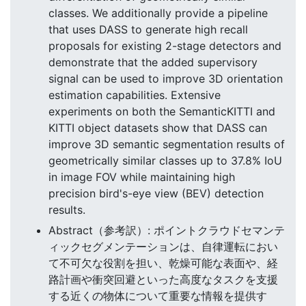
classes. We additionally provide a pipeline
that uses DASS to generate high recall
proposals for existing 2-stage detectors and
demonstrate that the added supervisory
signal can be used to improve 3D orientation
estimation capabilities. Extensive
experiments on both the SemanticKITTI and
KITTI object datasets show that DASS can
improve 3D semantic segmentation results of
geometrically similar classes up to 37.8% IoU
in image FOV while maintaining high
precision bird's-eye view (BEV) detection
results.
Abstract（参考訳）: ポイントクラウドセマンテ
ィックセグメンテーションは、自律運転におい
て不可欠な役割を担い、乾燥可能な表面や、経
路計画や衝突回避といった高度なタスクを支援
する近くの物体について重要な情報を提供す