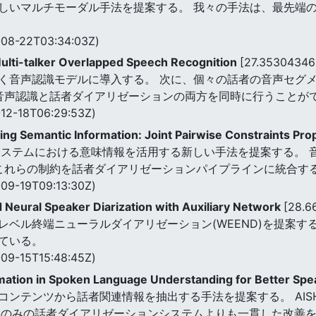
しいマルチモーダル手法を提案する。 我々の手法は、最先端
08-22T03:34:03Z)
ulti-talker Overlapped Speech Recognition
[27.3530434
く音声認識モデルに導入する。 次に、個々の話者の音声セグ
,音声認識と話者ダイアリゼーションの両方を同時に行うことが
12-18T06:29:53Z)
ing Semantic Information: Joint Pairwise Constraints Pr
システムにおける意味情報を活用する新しい手法を提案する。 
,これらの制約を話者ダイアリゼーションパイプラインに統合す
09-19T09:13:30Z)
Neural Speaker Diarization with Auxiliary Network
[28.6
ベル終端ニューラルダイアリゼーション(WEEND)を提案する
ている。
09-15T15:48:45Z)
mation in Spoken Language Understanding for Better Spe
テンツから話者関連情報を抽出する手法を提案する。 AISHELL-
響のみの話者ダイアリゼーションシステムよりも一貫した改善