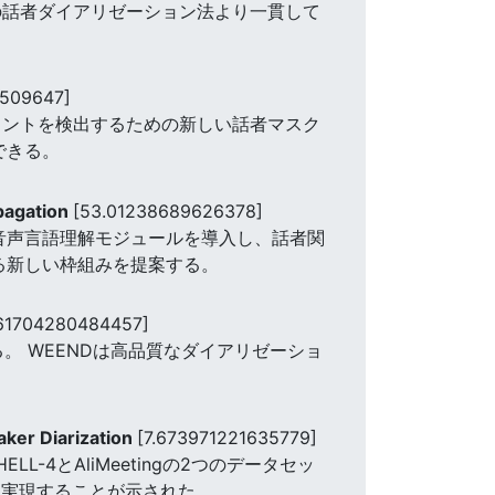
の話者ダイアリゼーション法より一貫して
6509647]
メントを検出するための新しい話者マスク
できる。
opagation
[53.01238689626378]
音声言語理解モジュールを導入し、話者関
る新しい枠組みを提案する。
61704280484457]
。 WEENDは高品質なダイアリゼーショ
aker Diarization
[7.673971221635779]
4とAliMeetingの2つのデータセッ
を実現することが示された。