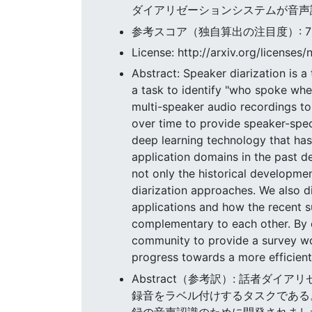
ダイアリゼーションシステムが音声
参考スコア（独自算出の注目度）: 78.2
License: http://arxiv.org/licenses/
Abstract: Speaker diarization is a
a task to identify "who spoke whe
multi-speaker audio recordings to
over time to provide speaker-speci
deep learning technology that has
application domains in the past d
not only the historical developme
diarization approaches. We also d
applications and how the recent s
complementary to each other. By co
community to provide a survey wor
progress towards a more efficient
Abstract（参考訳）: 話者ダイア
録音をラベル付けするタスクである
録の音声認識のために開発されまし