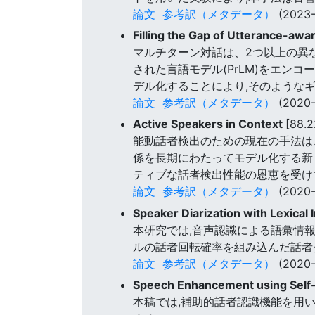
論文
参考訳（メタデータ）
(2023-
Filling the Gap of Utterance-aw
マルチターン対話は、2つ以上の異
された言語モデル(PrLM)をエン
デル化することにより,そのような
論文
参考訳（メタデータ）
(2020-
Active Speakers in Context
[88.
能動話者検出のための現在の手法は
係を長期にわたってモデル化する新しい表
ティブな話者検出性能の恩恵を受け
論文
参考訳（メタデータ）
(2020-
Speaker Diarization with Lexical
本研究では,音声認識による語彙情
ルの話者回転確率を組み込んだ話者
論文
参考訳（メタデータ）
(2020-
Speech Enhancement using Self-
本稿では,補助的話者認識機能を用