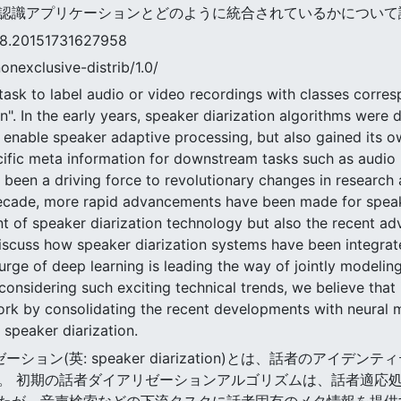
認識アプリケーションとどのように統合されているかについて
0151731627958
nonexclusive-distrib/1.0/
 task to label audio or video recordings with classes corresp
n". In the early years, speaker diarization algorithms were
 enable speaker adaptive processing, but also gained its o
fic meta information for downstream tasks such as audio re
 been a driving force to revolutionary changes in research
ecade, more rapid advancements have been made for speaker
nt of speaker diarization technology but also the recent a
iscuss how speaker diarization systems have been integrat
urge of deep learning is leading the way of jointly model
nsidering such exciting technical trends, we believe that it
k by consolidating the recent developments with neural me
 speaker diarization.
リゼーション(英: speaker diarization)とは、話者のア
。 初期の話者ダイアリゼーションアルゴリズムは、話者適応
たが、音声検索などの下流タスクに話者固有のメタ情報を提供