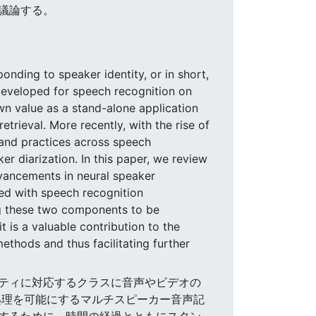
議論する。
onding to speaker identity, or in short,
 developed for speech recognition on
wn value as a stand-alone application
trieval. More recently, with the rise of
 and practices across speech
 diarization. In this paper, we review
dvancements in neural speaker
ed with speech recognition
ing these two components to be
 is a valuable contribution to the
thods and thus facilitating further
イデンティティに対応するクラスに音声やビデオの
処理を可能にするマルチスピーカー音声記
するために、時間の経過とともにスタン