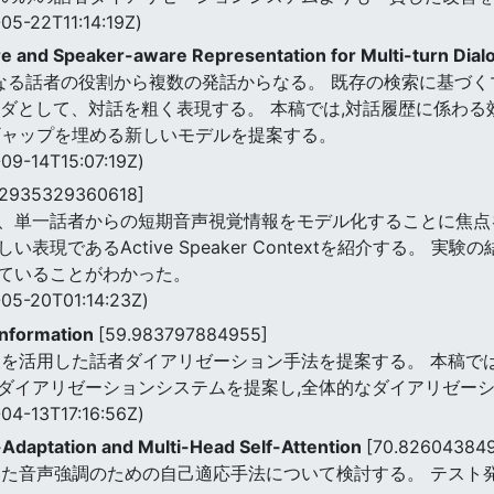
05-22T11:14:19Z)
are and Speaker-aware Representation for Multi-turn Dia
なる話者の役割から複数の発話からなる。 既存の検索に基づ
コーダとして、対話を粗く表現する。 本稿では,対話履歴に係わ
ギャップを埋める新しいモデルを提案する。
09-14T15:07:19Z)
22935329360618]
、単一話者からの短期音声視覚情報をモデル化することに焦点を
現であるActive Speaker Contextを紹介する。 
ていることがわかった。
05-20T01:14:23Z)
 Information
[59.983797884955]
報を活用した話者ダイアリゼーション手法を提案する。 本稿で
ダイアリゼーションシステムを提案し,全体的なダイアリゼー
04-13T17:16:56Z)
Adaptation and Multi-Head Self-Attention
[70.82604384
いた音声強調のための自己適応手法について検討する。 テスト