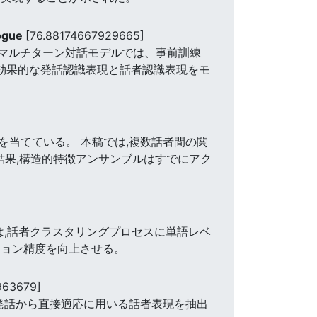
logue
[76.88174667929665]
くマルチターン対話モデルでは、事前訓練
る効果的な発話認識表現と話者認識表現をモ
当てている。 本稿では,複数話者間の関
実験の結果,構造的特徴アンサンブルはすでにアク
は,話者クラスタリングプロセスに単語レベ
ション精度を向上させる。
963679]
発話から直接適応に用いる話者表現を抽出