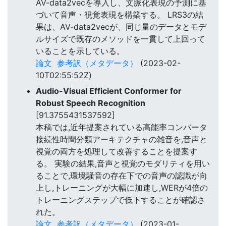
AV-data2vecを導入し、文脈化表現の予測に基
づいて音声・視覚表現を構築する。 LRS3の結
果は、AV-data2vecが、同じ量のデータとモデ
ルサイズで既存のメソッドを一貫して上回って
いることを示している。
論文
参考訳（メタデータ）
(2023-02-
10T02:55:52Z)
Audio-Visual Efficient Conformer for
Robust Speech Recognition
[91.3755431537592]
本稿では,近年提案されている高能率コンバータ
接続性時間分類アーキテクチャの雑音を,音声と
視覚の両方を処理して改善することを提案す
る。 実験の結果,音声と視覚のモダリティを用い
ることで,環境騒音の存在下での音声の認識が向
上し,トレーニングが大幅に加速し,WERが4倍の
トレーニングステップで低下することが確認さ
れた。
論文
参考訳（メタデータ）
(2023-01-