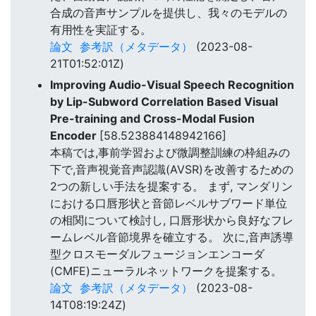
合成の音声サンプルを提供し、我々のモデルの
有用性を実証する。
論文
参考訳（メタデータ）
(2023-08-
21T01:52:01Z)
Improving Audio-Visual Speech Recognition
by Lip-Subword Correlation Based Visual
Pre-training and Cross-Modal Fusion
Encoder
[58.523884148942166]
本稿では,事前学習および微調整訓練の枠組みの
下で,音声視覚音声認識(AVSR)を改善するための
2つの新しい手法を提案する。 まず, マンダリン
における口唇形状と音節レベルサブワード単位
の相関について検討し, 口唇形状から良好なフレ
ームレベル音節境界を確立する。 次に,音声誘導
型クロスモーダルフュージョンエンコーダ
(CMFE)ニューラルネットワークを提案する。
論文
参考訳（メタデータ）
(2023-08-
14T08:19:24Z)