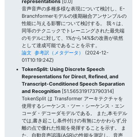
representations
[0.0]
音声音声の多種多様な表現について検討し、E-
Branchformerモデルの後期融合アンサンブルの
性能に与える影響について検討する。 我々は、
同等のテクニックでトレーニングされた最先端
のモデルに対して、1%から14%$の改善が依然
として達成可能であることを示す。
論文
参考訳（メタデータ）
(2024-12-
01T10:19:24Z)
TokenSplit: Using Discrete Speech
Representations for Direct, Refined, and
Transcript-Conditioned Speech Separation
and Recognition
[51.565319173790314]
TokenSplit は Transformer アーキテクチャを
使用するシーケンス・ツー・シーケンス・エン
コーダ・デコーダモデルである。 また,本モデル
では,書き起こし条件付けの有無にかかわらず,分
離の点で優れた性能を発揮することを示す。 ま
た、自動音声認識(ASR)の性能を測定し、音声