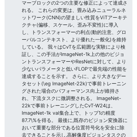
マーブロックの2つの主要な修正によって達成さ
れる。 これらの変更は、畳み込みニューラルネ
ットワーク(CNN)の望ましい性質をViTアーキテ
クチャ(偏移、スケール、歪み不変性)に導入
し、トランスフォーマーの利点(動的注意、グロ
ーバルコンテキスト、より優れた一般化)を維持
している。 我々はCvTを広範囲な実験により検
証し、この手法がImageNet-1k上の他のビジョ
ントランスフォーマーやResNetに対して、より
少ないパラメータと低いFLOPで最先端の性能を
達成することを示す。 さらに、より大きなデー
タセット(\eg ImageNet-22k)で事前トレーニン
グされた場合のパフォーマンス向上が維持さ
れ、下流タスクに微調整される。 ImageNet-
22kで事前トレーニングしたCvT-W24は、
ImageNet-1k val集合上で、トップ1の精度
87.7\%を得る。 最後に,既存のビジョン変換器に
おいて重要な部分である位置符号化を安全に除
去できることを示し,高解像度ビジョンタスクの