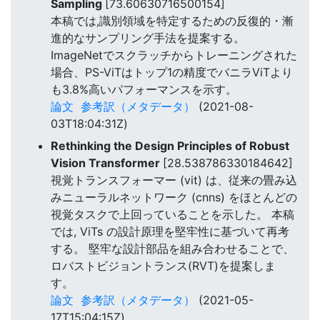
Sampling
[73.60630716500154]
本稿では,識別領域を特定するための反復的・漸
進的なサンプリング手法を提案する。
ImageNetでスクラッチからトレーニングされた
場合、PS-ViTはトップ1の精度でバニラViTより
も3.8%高いパフォーマンスを示す。
論文
参考訳（メタデータ）
(2021-08-
03T18:04:31Z)
Rethinking the Design Principles of Robust
Vision Transformer
[28.538786330184642]
視覚トランスフォーマー (vit) は、従来の畳み込
みニューラルネットワーク (cnns) をほとんどの
視覚タスクで上回っていることを示した。 本稿
では, ViTs の設計原理を堅牢性に基づいて再考
する。 堅牢な設計部品を組み合わせることで、
ロバストビジョントランス(RVT)を提案しま
す。
論文
参考訳（メタデータ）
(2021-05-
17T15:04:15Z)