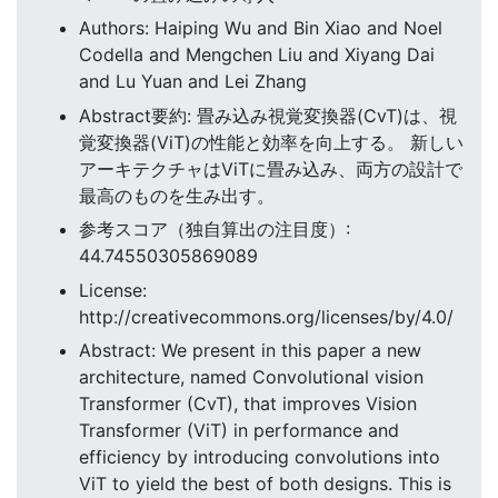
Authors: Haiping Wu and Bin Xiao and Noel
Codella and Mengchen Liu and Xiyang Dai
and Lu Yuan and Lei Zhang
Abstract要約: 畳み込み視覚変換器(CvT)は、視
覚変換器(ViT)の性能と効率を向上する。 新しい
アーキテクチャはViTに畳み込み、両方の設計で
最高のものを生み出す。
参考スコア（独自算出の注目度）:
44.74550305869089
License:
http://creativecommons.org/licenses/by/4.0/
Abstract: We present in this paper a new
architecture, named Convolutional vision
Transformer (CvT), that improves Vision
Transformer (ViT) in performance and
efficiency by introducing convolutions into
ViT to yield the best of both designs. This is