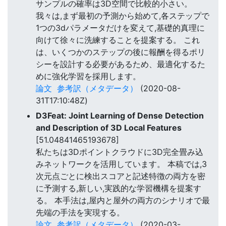
サンプルの確率は3D空間で比較的小さい。
我々は,まず最初の予測から始めて,各ステップで
1つの3dパラメータだけを変えて,基礎的真理に
向けて徐々に洗練することを提案する。 これ
は、いくつかのステップの後に報酬を得るポリ
シーを設計する必要があるため、最適化するた
めに強化学習を採用します。
論文
参考訳（メタデータ）
(2020-08-
31T17:10:48Z)
D3Feat: Joint Learning of Dense Detection
and Description of 3D Local Features
[51.04841465193678]
私たちは3Dポイントクラウドに3D完全畳み込
みネットワークを活用しています。 本稿では,3
次元点ごとに検出スコアと記述特徴の両方を密
に予測する,新しい,実践的な学習機構を提案す
る。 本手法は,屋内と屋外の両方のシナリオで最
先端の手法を実現する。
論文
参考訳（メタデータ）
(2020-03-