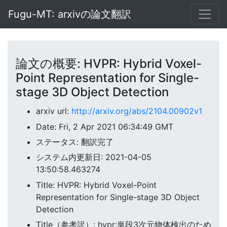
Fugu-MT: arxivの論文翻訳
論文の概要: HVPR: Hybrid Voxel-
Point Representation for Single-
stage 3D Object Detection
arxiv url:
http://arxiv.org/abs/2104.00902v1
Date: Fri, 2 Apr 2021 06:34:49 GMT
ステータス: 翻訳完了
システム内更新日: 2021-04-05
13:50:58.463274
Title: HVPR: Hybrid Voxel-Point
Representation for Single-stage 3D Object
Detection
Title（参考訳）: hvpr:単段3次元物体検出のため