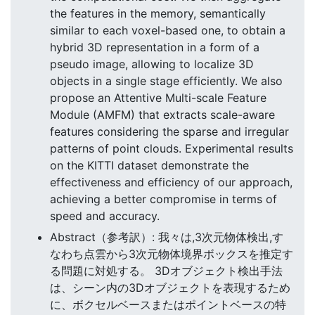
the features in the memory, semantically
similar to each voxel-based one, to obtain a
hybrid 3D representation in a form of a
pseudo image, allowing to localize 3D
objects in a single stage efficiently. We also
propose an Attentive Multi-scale Feature
Module (AMFM) that extracts scale-aware
features considering the sparse and irregular
patterns of point clouds. Experimental results
on the KITTI dataset demonstrate the
effectiveness and efficiency of our approach,
achieving a better compromise in terms of
speed and accuracy.
Abstract（参考訳）: 我々は,3次元物体検出,す
なわち点雲から3次元物体境界ボックスを推定す
る問題に対処する。 3Dオブジェクト検出手法
は、シーン内の3Dオブジェクトを表現するため
に、ボクセルベースまたはポイントベースの特