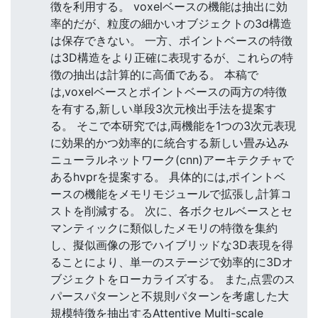
徴を利用する。 voxelベースの機能は抽出に効
率的だが、粒度の細かいオブジェクトの3d構造
は保存できない。 一方、ポイントベースの特徴
は3D構造をより正確に表現するが、これらの特
徴の抽出は計算的に高価である。 本稿で
は,voxelベースとポイントベースの両方の特徴
を有する,新しい単段3次元検出手法を提案す
る。 そこで本研究では,両機能を1つの3次元表現
に効果的かつ効率的に統合する新しい畳み込み
ニューラルネットワーク(cnn)アーキテクチャで
あるhvprを提案する。 具体的には,ポイントベ
ースの機能をメモリモジュールで拡張し,計算コ
ストを削減する。 次に、各ボクセルベースとセ
マンティックに類似したメモリの特徴を集約
し、擬似画像の形でハイブリッドな3D表現を得
ることにより、単一のステージで効率的に3Dオ
ブジェクトをローカライズする。 また,点雲のス
パースパターンと不規則パターンを考慮した大
規模特徴を抽出するAttentive Multi-scale