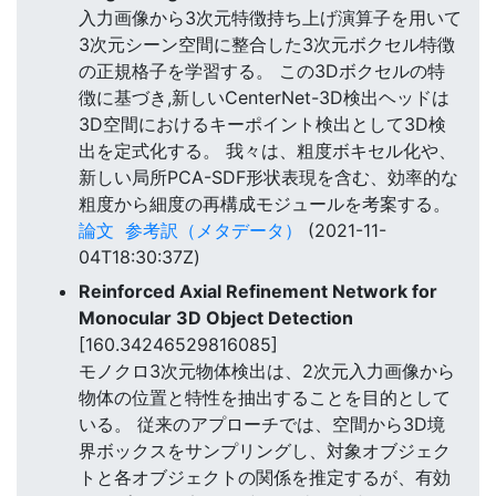
入力画像から3次元特徴持ち上げ演算子を用いて
3次元シーン空間に整合した3次元ボクセル特徴
の正規格子を学習する。 この3Dボクセルの特
徴に基づき,新しいCenterNet-3D検出ヘッドは
3D空間におけるキーポイント検出として3D検
出を定式化する。 我々は、粗度ボキセル化や、
新しい局所PCA-SDF形状表現を含む、効率的な
粗度から細度の再構成モジュールを考案する。
論文
参考訳（メタデータ）
(2021-11-
04T18:30:37Z)
Reinforced Axial Refinement Network for
Monocular 3D Object Detection
[160.34246529816085]
モノクロ3次元物体検出は、2次元入力画像から
物体の位置と特性を抽出することを目的として
いる。 従来のアプローチでは、空間から3D境
界ボックスをサンプリングし、対象オブジェク
トと各オブジェクトの関係を推定するが、有効