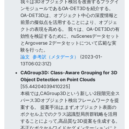
我々は3Dオブジェクト検出を改善するプラグイ
ンモジュールであるOA-DET3Dを紹介する。
OA-DET3Dは、オブジェクト中心の深度情報と
前景の擬似点を活用することにより、オブジェ
クトの表現を高める。 我々は、OA-DET3Dの有
効性を検証するために、nuScenesデータセット
とArgoverse 2データセットについて広範な実
験を行った。
論文
参考訳（メタデータ）
(2023-01-
13T06:02:31Z)
CAGroup3D: Class-Aware Grouping for 3D
Object Detection on Point Clouds
[55.44204039410225]
本稿では,CAGroup3Dという新しい2段階完全ス
パース3Dオブジェクト検出フレームワークを提
案する。 提案手法は,まず,オブジェクト表面の
ボクセル上でのクラス認識型局所群戦略を活用
することによって,高品質な3D提案を生成する。
不正なボクセルワイドセグメンテーションによ