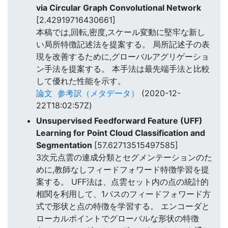
via Circular Graph Convolutional Network
[2.42919716430661]
本稿では,回転,密度,スケール変動に堅牢な新し
い局所特徴記述法を提案する。 局所記述子の表
現を改善するために,グローバルアグリゲーショ
ン手法を提案する。 本手法は最先端手法と比較
して優れた性能を示す。
論文
参考訳（メタデータ）
(2020-12-
22T18:02:57Z)
Unsupervised Feedforward Feature (UFF)
Learning for Point Cloud Classification and
Segmentation
[57.62713515497585]
3次元点雲の連成分類とセグメンテーションのた
めに,教師なしフィードフォワード特徴学習を提
案する。 UFF法は、点雲セット内の点の統計的
相関を利用して、1パスのフィードフォワード方
式で形状と点の特徴を学習する。 エンコーダと
ローカルポイントでグローバルな形状の特徴