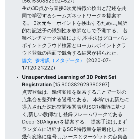
[56.15308829924527]
生の3D点から直接3次元特徴の検出と記述を共
同で学習するシームズネットワークを提案す
る。 3次元キーポイントを検出するために,局所
的な記述子の識別性を教師なしで予測する。 各
種ベンチマーク実験により,本手法はグローバル
ポイントクラウド検索とローカルポイントクラ
ウド登録の両面で競合する結果が得られた。
論文
参考訳（メタデータ）
(2020-07-
17T20:21:22Z)
Unsupervised Learning of 3D Point Set
Registration
[15.900382629390297]
点雲登録は、幾何変換を探索することで一対の
点集合を整列する過程である。 本稿では,新たに
導入された深部空間相関表現(SCR)機能に基づ
く,新しい教師なし登録フレームワークである
Deep-3DAlignerを提案する。 提案手法は,まず
ランダムに遅延するSCR特徴量を最適化し,次に
幾何変換に復号し,ソースとターゲットの点集合