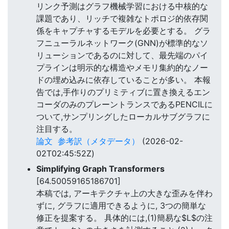
リンク予測はグラフ機械学習における中核的な
課題であり、リッチで複雑なトポロジ的依存関
係をキャプチャするモデルを必要とする。 グラ
フニューラルネットワーク(GNN)が標準的なソ
リューションであるのに対して、最先端のパイ
プラインは明示的な構造やメモリ集約的なノー
ドの埋め込みに依存していることが多い。 本報
告では,手作りのプリミティブに置き換えるエン
コーダのみのプレーントランスであるPENCILに
ついて,サンプリングしたローカルサブグラフに
注目する。
論文
参考訳（メタデータ）
(2026-02-
02T02:45:52Z)
Simplifying Graph Transformers
[64.50059165186701]
本稿では, アーキテクチャ上の大きな歪みを伴わ
ずに, グラフに適用できるように, 3つの簡単な
修正を提案する。 具体的には,(1)簡易な$L$の注