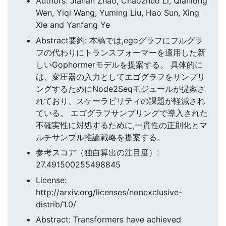
Authors: Jianan Zhao, Chaozhuo Li, Qianlong
Wen, Yiqi Wang, Yuming Liu, Hao Sun, Xing
Xie and Yanfang Ye
Abstract要約: 本稿では,egoグラフにフルグラ
フの代わりにトランスフォーマーを適用した新
しいGophormerモデルを提案する。 具体的に
は、変圧器の入力としてエゴグラフをサンプリ
ングするためにNode2Seqモジュールが提案さ
れており、スケーラビリティの課題が軽減され
ている。 エゴグラフサンプリングで導入された
不確実性に対処するために,一貫性の正則化とマ
ルチサンプル推論戦略を提案する。
参考スコア（独自算出の注目度）:
27.491500255498845
License:
http://arxiv.org/licenses/nonexclusive-
distrib/1.0/
Abstract: Transformers have achieved