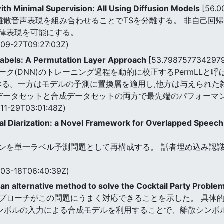
ith Minimal Supervision: All Using Diffusion Models
[56.
離散音声表現を組み合わせることでTSを分離する。 非自己回
律表現を可能にする。
09-27T09:27:03Z)
Labels: A Permutation Layer Approach
[53.798757734297
ク(DNN)のトレーニング過程を動的に校正するPermLLと
て述べる。一方はモデルの予測に置換層を適用し,他方は与えられ
際のデータセットと合成データセットの両方で最先端のパフォーマ
11-29T03:01:48Z)
Diarization: a Novel Framework for Overlapped Speech D
を単一ラベル予測問題として再構成する。 話者埋め込み認識型
03-18T06:40:39Z)
 an alternative method to solve the Cocktail Party Proble
プローチがこの問題にうまく対応できることを示した。 具体的
シンボルの入力による合成モデルを利用することで、離散シンボ