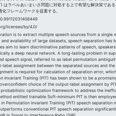
 Training (PIT) はラベルあいまいさ問題に対処する上で有望な解
最適化フレームワークを提案する。
9112031408449
rg/licenses/by/4.0/
ration is to extract multiple speech sources from a single 
and availability of large datasets, speech separation has 
s aim to learn discriminative patterns of speech, speaker
ically a deep neural network. A long-lasting problem in sup
ed speech signal, referred to as label permutation ambiguit
-label assignment between the separated sources and the a
gnment is required for calculation of separation error, whic
n Invariant Training (PIT) has been shown to be a promising
verconfident choice of the output-label assignment by PIT 
probabilistic optimization framework to address the ineffic
ethod entitled trainable Soft-minimum PIT is then employ
n Permutation Invariant Training (PIT) speech separation 
performs conventional PIT speech separation significantly
B in Signal to Interference Ratio (SIR).