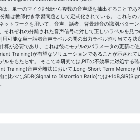
分離の目的は、単一のマイク記録から複数の音声源を抽出することであ
声分離は教師付き学習問題として定式化されている。 これらの
ネットワークを用いて、音声、話者、背景雑音の識別パターン
それぞれの分離された音声信号に対して正しいラベルを見つけること
ースと利用可能な単一話者音声ラベルの間の出力ラベル割り当てを
計算が必要であり、これは後にモデルのパラメータの更新に使用
n Invariant Training)が有望なソリューションであることが
デルをもたらす。 そこで本研究では,PITの不効率に対処する
ariant Training)音声分離法において,Long-Short Term M
(Signal to Distortion Ratio)では+1dB,SIR(Signal 
)。