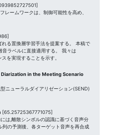
00939852727501]
帰フレームワークは、制御可能性を高め、
986]
呼ばれる置換層学習手法を提案する。 本稿で
た雑音ラベルに直接適用する。 我々は
ンスを実現することを示す。
iarization in the Meeting Scenario
ニューラルダイアリゼーション(SEND)
m
[65.25725367771075]
には,離散シンボルの認識に基づく音声分
ル列の予測後、各ターゲット音声を再合成