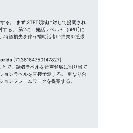
る。 まず,STFT領域に対して提案され
。 第2に、発話レベルPIT(uPIT)に
い特徴損失を伴う補助話者ID損失を拡張
worlds
[71.36164750147827]
ことで、話者ラベルを音声領域に割り当て
イアリゼーションラベルを直接予測する。 重なり合
ションフレームワークを提案する。