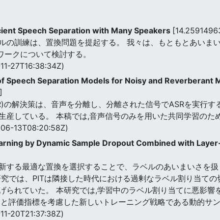
ficient Speech Separation with Many Speakers
[14.259149
ルの訓練は、置換問題を提起する。 我々は、もともとあいま
gフレームワークについて検討する。
11-27T16:38:34Z)
of Speech Separation Models for Noisy and Reverberant
]
R)の解決策は、音声を分離し、分離された信号でASRを実行す
生産している。 本稿では,音声信号のみを用いた共同学習のた
06-13T08:20:58Z)
arning by Dynamic Sample Dropout Combined with Layer-
新する最適な置換を選択することで、ラベルのあいまいさを扱うた
研究では、PITは隣接した時代における過剰なラベル割り当て
げられていた。 本研究では,学習中のラベル割り当てに悪影響
てと評価指標を考慮した新しいトレーニング戦略である動的サンプ
11-20T21:37:38Z)