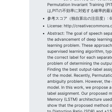
Permutation Invariant
は,PITの不効率に対処する確率的
参考スコア（独自算出の注目度）: 60.9
License: http://creativecommons.o
Abstract: The goal of speech sepa
the advancement of deep learning 
learning problem. These approache
supervised learning algorithm, typ
the correct label for each separat
problem of determining the output
Finding the best output-label assi
of the model. Recently, Permutatio
ambiguity problem. However, the o
model. In this work, we propose a 
label assignment. Our proposed m
Memory (LSTM) architecture used i
show that the proposed method out
to Distortion Ratio (SDR) and +1.5d