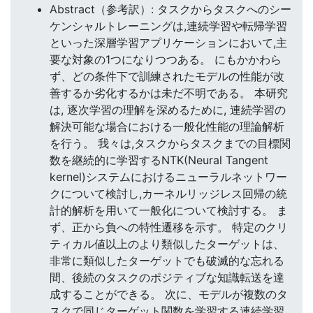
Abstract（参考訳）: タスクからタスクへのシー
ケンシャルトレーニングは,連続学習や転帰学習
といった深層学習アプリケーションにおいて,主
要な対象の1つになりつつある。 にもかかわら
ず、どの条件下で訓練されたモデルの性能が改
善するか劣化するかは未だ不明である。 本研究
は, 逐次学習の理解を深めるために, 連続学習の
解決可能な場合における一般化性能の理論解析
を行う。 我々は,タスクからタスクまでの目標関
数を継続的に学習するNTK(Neural Tangent
kernel)システムにおけるニューラルネットワー
クについて検討し,カーネルリッジレス回帰の統
計的解析を用いて一般化について検討する。 ま
ず、正から負への特性遷移を示す。 特定のクリ
ティカル値以上のより類似したターゲットは、
非常に類似したターゲットでも破滅的な忘れる
間、後続のタスクのポジティブな知識転送を達
成することができる。 次に、モデルが複数のタ
スクで同じターゲット関数を学習する連続学習