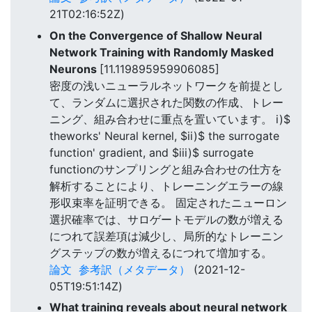
21T02:16:52Z)
On the Convergence of Shallow Neural
Network Training with Randomly Masked
Neurons
[11.119895959906085]
密度の浅いニューラルネットワークを前提とし
て、ランダムに選択された関数の作成、トレー
ニング、組み合わせに重点を置いています。 i)$
theworks' Neural kernel, $ii)$ the surrogate
function' gradient, and $iii)$ surrogate
functionのサンプリングと組み合わせの仕方を
解析することにより、トレーニングエラーの線
形収束率を証明できる。 固定されたニューロン
選択確率では、サロゲートモデルの数が増える
につれて誤差項は減少し、局所的なトレーニン
グステップの数が増えるにつれて増加する。
論文
参考訳（メタデータ）
(2021-12-
05T19:51:14Z)
What training reveals about neural network