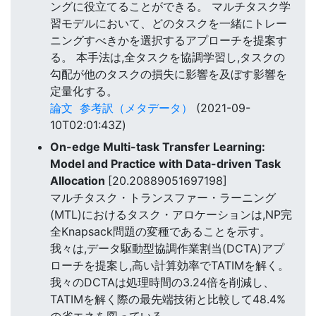
ングに役立てることができる。 マルチタスク学
習モデルにおいて、どのタスクを一緒にトレー
ニングすべきかを選択するアプローチを提案す
る。 本手法は,全タスクを協調学習し,タスクの
勾配が他のタスクの損失に影響を及ぼす影響を
定量化する。
論文
参考訳（メタデータ）
(2021-09-
10T02:01:43Z)
On-edge Multi-task Transfer Learning:
Model and Practice with Data-driven Task
Allocation
[20.20889051697198]
マルチタスク・トランスファー・ラーニング
(MTL)におけるタスク・アロケーションは,NP完
全Knapsack問題の変種であることを示す。
我々は,データ駆動型協調作業割当(DCTA)アプ
ローチを提案し,高い計算効率でTATIMを解く。
我々のDCTAは処理時間の3.24倍を削減し、
TATIMを解く際の最先端技術と比較して48.4%
の省エネを図っている。