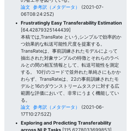
論文
参考訳（メタデータ）
(2021-07-
06T08:24:25Z)
Frustratingly Easy Transferability Estimation
[64.42879325144439]
本稿では,TransRate という,シンプルで効率的か
つ効果的な転送可能性尺度を提案する。
TransRateは、事前訓練されたモデルによって
抽出された対象サンプルの特徴とそれらのラベ
ルとの間の相互情報として、転送可能性を測定
する。 10行のコードで並外れた単純さにもかか
わらず、TransRateは、22の事前訓練されたモ
デルと16のダウンストリームタスクに対する広
範囲な評価において、非常にうまく機能してい
る。
論文
参考訳（メタデータ）
(2021-06-
17T10:27:52Z)
Exploring and Predicting Transferability
across NLP Tasks
[115.6278033699853]