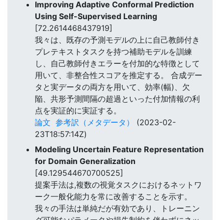
Improving Adaptive Conformal Prediction
Using Self-Supervised Learning
[72.2614468437919]
我々は、既存の予測モデルの上に自己教師付き
プレテキストタスクを持つ補助モデルを訓練
し、自己教師付きエラーを付加的な特徴として
用いて、非整合性スコアを推定する。 合成デー
タと実データの両方を用いて、効率(幅)、欠
陥、共形予測間隔の超過といった付加情報の利
点を実証的に実証する。
論文
参考訳（メタデータ）
(2023-02-
23T18:57:14Z)
Modeling Uncertain Feature Representation
for Domain Generalization
[49.129544670700525]
提案手法は,複数の視覚タスクにおけるネットワ
ーク一般化能力を常に改善することを示す。
我々の手法は単純だが有効であり、トレーニン
グ可能なパラメータや損失制約を伴わずにネッ