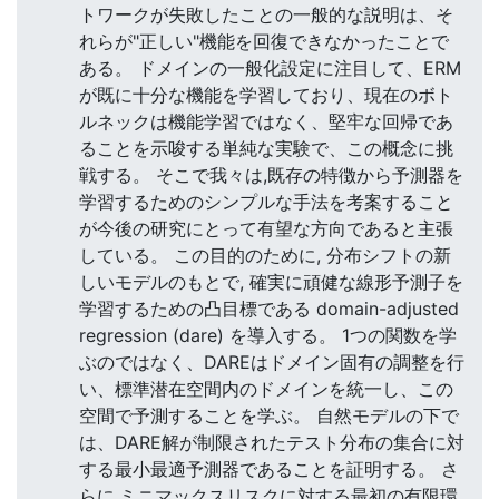
トワークが失敗したことの一般的な説明は、そ
れらが"正しい"機能を回復できなかったことで
ある。 ドメインの一般化設定に注目して、ERM
が既に十分な機能を学習しており、現在のボト
ルネックは機能学習ではなく、堅牢な回帰であ
ることを示唆する単純な実験で、この概念に挑
戦する。 そこで我々は,既存の特徴から予測器を
学習するためのシンプルな手法を考案すること
が今後の研究にとって有望な方向であると主張
している。 この目的のために, 分布シフトの新
しいモデルのもとで, 確実に頑健な線形予測子を
学習するための凸目標である domain-adjusted
regression (dare) を導入する。 1つの関数を学
ぶのではなく、DAREはドメイン固有の調整を行
い、標準潜在空間内のドメインを統一し、この
空間で予測することを学ぶ。 自然モデルの下で
は、DARE解が制限されたテスト分布の集合に対
する最小最適予測器であることを証明する。 さ
らに,ミニマックスリスクに対する最初の有限環