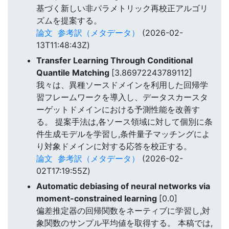
基づく新しい非パラメトリック再校正アルゴリ
ズムを提案する。
論文
参考訳（メタデータ）
(2026-02-
13T11:48:43Z)
Transfer Learning Through Conditional
Quantile Matching
[3.86972243789112]
我々は、異種ソースドメインを利用した回帰学
習フレームワークを導入し、データスカースタ
ーゲットドメインにおける予測性能を改善す
る。 提案手法は,各ソース領域に対して個別に条
件生成モデルを学習し,条件量子マッチングによ
り対象ドメインに対する応答を校正する。
論文
参考訳（メタデータ）
(2026-02-
02T17:19:55Z)
Automatic debiasing of neural networks via
moment-constrained learning
[0.0]
偏差推定器の回帰関数をネーティブに学習し,対
象関数のサンプル平均値を取得する。 本稿では,