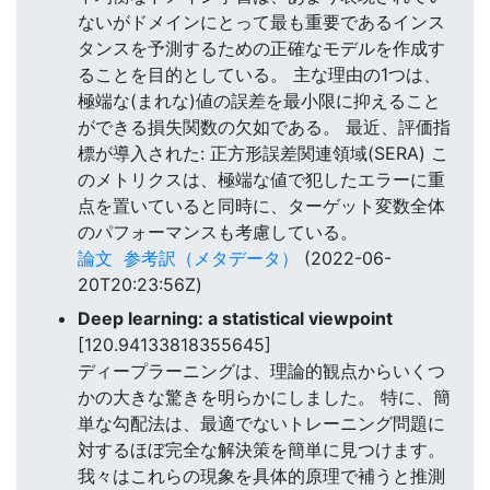
ないがドメインにとって最も重要であるインス
タンスを予測するための正確なモデルを作成す
ることを目的としている。 主な理由の1つは、
極端な(まれな)値の誤差を最小限に抑えること
ができる損失関数の欠如である。 最近、評価指
標が導入された: 正方形誤差関連領域(SERA) こ
のメトリクスは、極端な値で犯したエラーに重
点を置いていると同時に、ターゲット変数全体
のパフォーマンスも考慮している。
論文
参考訳（メタデータ）
(2022-06-
20T20:23:56Z)
Deep learning: a statistical viewpoint
[120.94133818355645]
ディープラーニングは、理論的観点からいくつ
かの大きな驚きを明らかにしました。 特に、簡
単な勾配法は、最適でないトレーニング問題に
対するほぼ完全な解決策を簡単に見つけます。
我々はこれらの現象を具体的原理で補うと推測