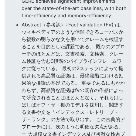
GERE achieves significant improvements
over the state-of-the-art baselines, with both
time-efficiency and memory-efficiency.
Abstract（参考訳）: Fact validation (FV) は、
ウィキペディアのような信頼できるコーパスか
ら複数の明らかな文を用いてクレームを検証す
ることを目的とした課題である。 既存のアプロ
ーチのほとんどは、文書検索、文検索、クレー
ム検証を含む3段階のパイプラインフレームワー
クに従っている。 最初の2ステップによって提
供される高品質な証拠は、最終段階における効
果的な推論の基礎である。 重要であるにもかか
わらず、高品質な証拠はfvの既存の作品によっ
て研究されることはほとんどなく、それらはし
ばしばオフ・ザ・棚のモデルを採用し、関連す
る文書や文を「インデックス・レトリーブ・
ザ・ランク」の方法で取り出す。 この古典的ア
プローチには、次のような明確な欠点がある。
一 大規模な文書インデックス及び複雑な検索プ