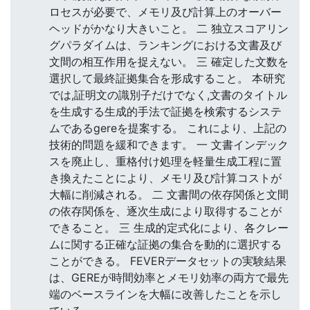
ロセスが必要で、メモリ及び計算上のオーバー
ヘッドがかなり大きいこと。 二 独立スコアリン
グパラダイムは、ランキングにおける文書及び
文間の相互作用を捉えない。 三 確定した文数を
選択して最終証拠集合を形成すること。 本研究
では,証明文の識別子だけでなく,文書のタイトル
を生成する生成的手法で証拠を検索するシステ
ムであるgereを提案する。 これにより、上記の
技術的問題を緩和できます。 一 文書インデック
スを廃止し、重格付け処理を軽量生成工程に置
き換えたことにより、メモリ及び計算コストが
大幅に削減される。 二 文書間の依存関係と文間
の依存関係を、逐次生成により取得することが
できること。 三 生成的定式化により、各クレー
ムに関する正確な証拠の集合を動的に選択する
ことができる。 FEVERデータセットの実験結果
は、GEREが時間効率とメモリ効率の両方で最先
端のベースラインを大幅に改善したことを示し