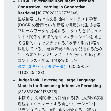
DOGR: Leveraging Document-Oriented
Contrastive Learning in Generative
Retrieval
[10.770281363775148]
生成検索における文書指向コントラスト学習
(DOGR)の活用という,新規で汎用的な生成検索
フレームワークを提案する。 クエリとドキュメ
ントの関係を,直接的なインタラクションを通じ
て包括的にキャプチャする,2段階の学習戦略を
採用している。 意味表現の学習を促進するため
に、否定的サンプリング手法とそれに対応する
コントラスト学習目的を実装した。
論文
参考訳（メタデータ）
(2025-02-
11T03:25:42Z)
JudgeRank: Leveraging Large Language
Models for Reasoning-Intensive Reranking
[81.88787401178378]
本稿では,文書関連性を評価する際に,人間の認知
過程をエミュレートする新しいエージェント・
リランカであるJiceRankを紹介する。 我々は,