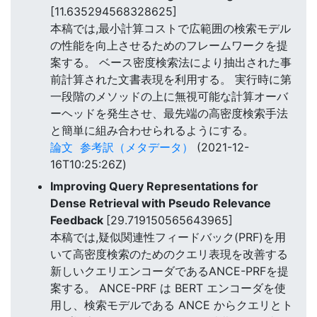
[11.635294568328625]
本稿では,最小計算コストで広範囲の検索モデル
の性能を向上させるためのフレームワークを提
案する。 ベース密度検索法により抽出された事
前計算された文書表現を利用する。 実行時に第
一段階のメソッドの上に無視可能な計算オーバ
ーヘッドを発生させ、最先端の高密度検索手法
と簡単に組み合わせられるようにする。
論文
参考訳（メタデータ）
(2021-12-
16T10:25:26Z)
Improving Query Representations for
Dense Retrieval with Pseudo Relevance
Feedback
[29.719150565643965]
本稿では,疑似関連性フィードバック(PRF)を用
いて高密度検索のためのクエリ表現を改善する
新しいクエリエンコーダであるANCE-PRFを提
案する。 ANCE-PRF は BERT エンコーダを使
用し、検索モデルである ANCE からクエリとト