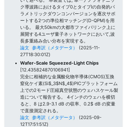
ク導波路におけるタイプ0とタイプIの自発的パ
ラメトリックダウンコンバージョンを逐次サポ
ートする2つの準位相マッチング(D-QPM)を用
いる。 最大50kmの大都市ファイバリンク上に
展開する4ユーザ量子ネットワークにおいて,波
長多重絡み合い分布を実現する。
論文
参考訳（メタデータ）
(2025-11-
27T18:30:01Z)
Wafer-Scale Squeezed-Light Chips
[12.435824870106941]
完全に相補的な金属酸化物半導体(CMOS)互換
窒化ケイ素(Si$_3$N$_4$)PICプラットフォーム
上での2モード圧縮真空状態のウェハスケール製
造について報告する。 4インチのウェハを横切
ると、8 は2.9-3.1 dB の収率、0.2$ dB の変量
で直接測定される。
論文
参考訳（メタデータ）
(2025-09-
12T17:51:51Z)