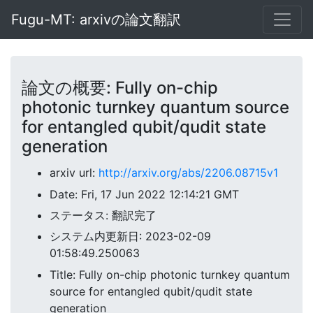
Fugu-MT: arxivの論文翻訳
論文の概要: Fully on-chip
photonic turnkey quantum source
for entangled qubit/qudit state
generation
arxiv url:
http://arxiv.org/abs/2206.08715v1
Date: Fri, 17 Jun 2022 12:14:21 GMT
ステータス: 翻訳完了
システム内更新日: 2023-02-09
01:58:49.250063
Title: Fully on-chip photonic turnkey quantum
source for entangled qubit/qudit state
generation