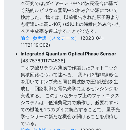
本研究では,ダイヤモンド中の4波長混合に基づ
く熱的ルビジウム蒸気中の絡み合い源について
検討した。 我々は、以前報告された原子源より
も桁違いに高い107, /s$以上の繊維内絡み合った
ペア生成率を達成することができる。
論文
参考訳（メタデータ）
(2023-04-
11T21:19:30Z)
Integrated Quantum Optical Phase Sensor
[48.7576911714538]
ニオブ酸リチウム薄膜で作製したフォトニック
集積回路について述べる。 我々は2階非線形性
を用いてポンプ光と同じ周波数で圧縮状態を生
成し、回路制御と電気光学によるセンシングを
実現する。 このようなチップ上のフォトニクス
システムは、低消費電力で動作し、必要なすべ
ての機能を1つのダイに統合することで、量子光
学センサーの新たな機会が開けることを期待し
ている。