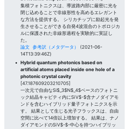
集積フォトニクスは、導波路内部に厳密に光を
閉じ込めることで非線形性を高めるエレガント
な方法を提供する。 シリカチップに励起光を発
生させることができる自発4波混合のトポロジカ
ルに保護された非線形過程を実験的に実証し
た。
論文
参考訳（メタデータ）
(2021-06-
14T13:39:46Z)
Hybrid quantum photonics based on
artificial atoms placed inside one hole of a
photonic crystal cavity
[47.187609203210705]
一次元で自由なSi$_3$N$_4$ベースのフォトニ
ック結晶キャビティ内にSiV$-$含ナノダイアモ
ンドを含むハイブリッド量子フォトニクスを示
す。 結果として生じる光子フラックスは、自由
空間に比べて14倍以上増加する。 結果は、ナノ
ダイアモンドのSiV$-$-中心を持つハイブリッ