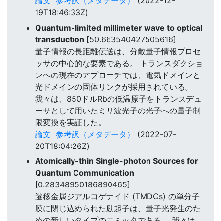
論文
参考訳（メタデータ）
(2022-12-
19T18:46:33Z)
Quantum-limited millimeter wave to optical
transduction
[50.663540427505616]
量子情報の長距離伝送は、分散量子情報プロセ
ッサの中心的な要素である。 トランスダクショ
ンへの現在のアプローチでは、電気ドメインと
光ドメインの固体リンクが採用されている。
我々は、850ドルRbの低温原子をトランスデュ
ーサとして用いたミリ波光子の光子への量子制
限変換を実証した。
論文
参考訳（メタデータ）
(2022-07-
20T18:04:26Z)
Atomically-thin Single-photon Sources for
Quantum Communication
[0.28348950186890465]
遷移金属ジアルコゲナイド (TMDCs) の単分子
膜に閉じ込められた励起子は、量子光発生のた
めの新しいタイプのエミッタである。 我々は、