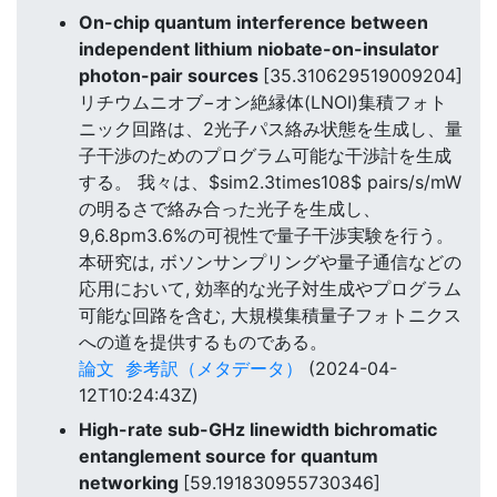
On-chip quantum interference between
independent lithium niobate-on-insulator
photon-pair sources
[35.310629519009204]
リチウムニオブ−オン絶縁体(LNOI)集積フォト
ニック回路は、2光子パス絡み状態を生成し、量
子干渉のためのプログラム可能な干渉計を生成
する。 我々は、$sim2.3times108$ pairs/s/mW
の明るさで絡み合った光子を生成し、
9,6.8pm3.6%の可視性で量子干渉実験を行う。
本研究は, ボソンサンプリングや量子通信などの
応用において, 効率的な光子対生成やプログラム
可能な回路を含む, 大規模集積量子フォトニクス
への道を提供するものである。
論文
参考訳（メタデータ）
(2024-04-
12T10:24:43Z)
High-rate sub-GHz linewidth bichromatic
entanglement source for quantum
networking
[59.191830955730346]