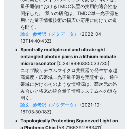
量子通信におけるTMDC装置の実用的適合性を
開拓した。 我々の研究は、TMDC単一光子源を
用いた量子情報技術の幅広い応用に向けての道
を開く。
論文
参考訳（メタデータ）
(2022-04-
13T14:40:43Z)
Spectrally multiplexed and ultrabright
entangled photon pairs in a lithium niobate
microresonator
[0.2419996885033735]
ニオブ酸リチウムマイクロ共振器で発生する超
高輝度・広帯域二光子量子源を実証する。 通信
帯域におけるそのような情報源は、高次元の絡
み合いと将来の統合量子情報システムへの道を
開く。
論文
参考訳（メタデータ）
(2021-10-
18T03:30:18Z)
Topologically Protecting Squeezed Light on
a Photonic Chip
[58.71663911863411]