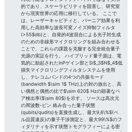
的であり、スケーラビリティを阻害し、研究室
から現実世界の応用に移行している。 ここで
は、レーザーキャビティと、バーニア効果を利
用した高効率な波長可変ノイズ抑制フィルタ
(>55$db)と、自発的4波混合による光子対生成
のための非線形マイクロリングを組み合わせる
ことで、これらの課題を克服する完全統合量子
光源の実証を行う。 ハイブリッド量子源は、電
気的に励起されたInPゲイン部とSi$_3$N$_4$低
損失マイクロリングフィルタシステムを使用
し、テレコムバンドの4つの共振モード
(bandwidth $\sim 1$ THz)上の対の放出と、高
い偶然と偶然の比で$\sim 620$ Hzの顕著なペ
ア検出率($\sim 80$)を示す。 ソースは高次元
の周波数-ビン 絡み合った量子状態
(qubits/qudits)を直接生成し、最大9,6\%$(ベ
ル品質違反)の量子干渉測定と、最大99\%$のフ
ィダリティを示す状態トモグラフィーによる密