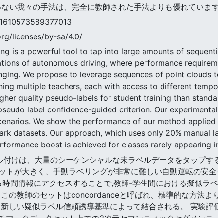
ていない我々の手法は、完全に教師された手法よりも優れていま
0573589377013
rg/licenses/by-sa/4.0/
g is a powerful tool to tap into large amounts of sequential
ications of autonomous driving, where performance requirem
enging. We propose to leverage sequences of point clouds 
ining multiple teachers, each with access to different tempor
er quality pseudo-labels for student training than standa
pseudo label confidence-guided criterion. Our experimental
scenarios. We show the performance of our method applied
ark datasets. Our approach, which uses only 20% manual la
formance boost is achieved for classes rarely appearing in
擬似ラベル付けは、大量のシーケンシャルな未ラベルデータをタップ
ットが大きく、手動ラベリングが非常に難しい自動運転の安全
る時間情報にアクセスすることで,教師-学生間における擬似ラ
この教師のセットはconcordanceと呼ばれ、標準的な方法
、新しい疑似ラベル信頼誘導基準によって結合される。 実験評
ンチマークデータセット上での3次元セマンティックセグメンテ