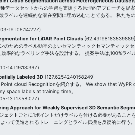
 Point Cloud Segmentation across Heterogeneous Dataset
異種データセットからの学習を支援する原理的アプローチを提案
散ラベルを連続的な潜在空間に埋め込むことである。 私たち
03-19T06:14:22Z)
Segmentation for LiDAR Point Clouds
[62.49198183539889
外シーンのためのラベル効率のよいセマンティックセマンティック
,効率的なラベリング手法を設計する。 提案手法は,100%ラ
10-14T19:13:36Z)
patially Labeled 3D
[127.6254240158249]
r Point cloud Recognitionを紹介する。 We show that WyPR ca
ny space labels at training time。
05-13T17:58:07Z)
aining Approach for Weakly Supervised 3D Semantic Segm
クトごとに1ポイントだけラベルを付ける必要があることを意味する「O
によって促進されるトレーニングとラベル伝搬を反復的に行う。