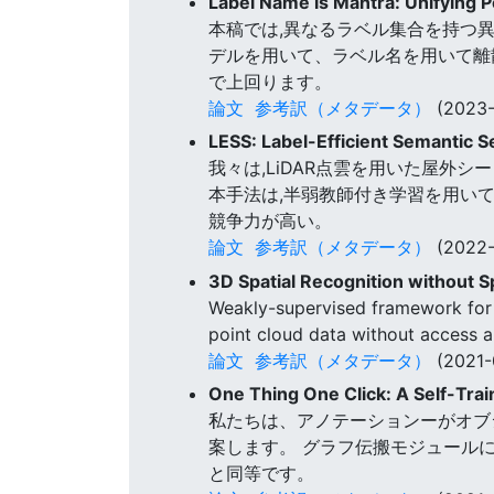
Label Name is Mantra: Unifying
本稿では,異なるラベル集合を持つ
デルを用いて、ラベル名を用いて離
で上回ります。
論文
参考訳（メタデータ）
(2023-
LESS: Label-Efficient Semantic 
我々は,LiDAR点雲を用いた屋
本手法は,半弱教師付き学習を用いて
競争力が高い。
論文
参考訳（メタデータ）
(2022-
3D Spatial Recognition without S
Weakly-supervised framework fo
point cloud data without access a
論文
参考訳（メタデータ）
(2021-
One Thing One Click: A Self-Tr
私たちは、アノテーションーがオブジェ
案します。 グラフ伝搬モジュール
と同等です。