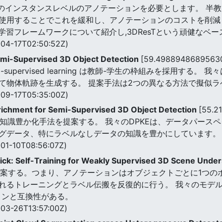
範囲のインスタンスレベルのアノテーションを必要とします。 半教
使用することでこれを緩和し、アノテーションのコストを削減
付き学習フレームワークについて紹介し,3DResTという頑健なベ
04-17T02:50:52Z)
emi-Supervised 3D Object Detection
[59.4988948689563
h to semi-supervised learning は教師-学生の枠組みを
て物体軌跡を生成する。 提案手法は2つの異なる方法で擬似ラ
09-17T05:35:00Z)
ichment for Semi-Supervised 3D Object Detection
[55.2
2次元知識豊か化手法を提案する。 我々のDPKEは、データパー
グデータ、特にラベルなしデータの知識を豊かにしています。
01-10T08:56:07Z)
ick: Self-Training for Weakly Supervised 3D Scene Unde
lick''を提案する。つまり、アノテーションはオブジェクトごとに
れるトレーニングとラベル伝搬を反復的に行う。 我々のモデ
ョンと互換性がある。
03-26T13:57:00Z)