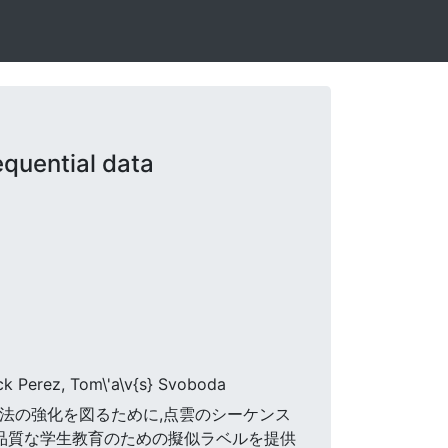
quential data
ck Perez, Tom\'a\v{s} Svoboda
グ手法の強化を図るために,点雲のシーケンス
も高品質な学生教育のための擬似ラベルを提供