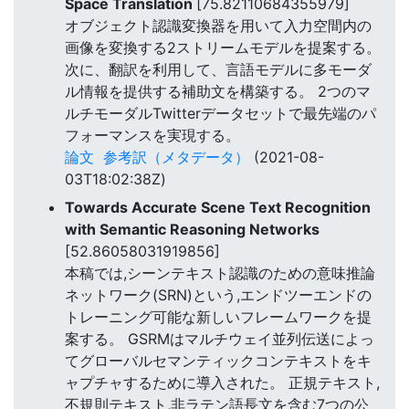
Space Translation
[75.82110684355979]
オブジェクト認識変換器を用いて入力空間内の
画像を変換する2ストリームモデルを提案する。
次に、翻訳を利用して、言語モデルに多モーダ
ル情報を提供する補助文を構築する。 2つのマ
ルチモーダルTwitterデータセットで最先端のパ
フォーマンスを実現する。
論文
参考訳（メタデータ）
(2021-08-
03T18:02:38Z)
Towards Accurate Scene Text Recognition
with Semantic Reasoning Networks
[52.86058031919856]
本稿では,シーンテキスト認識のための意味推論
ネットワーク(SRN)という,エンドツーエンドの
トレーニング可能な新しいフレームワークを提
案する。 GSRMはマルチウェイ並列伝送によっ
てグローバルセマンティックコンテキストをキ
ャプチャするために導入された。 正規テキスト,
不規則テキスト,非ラテン語長文を含む7つの公