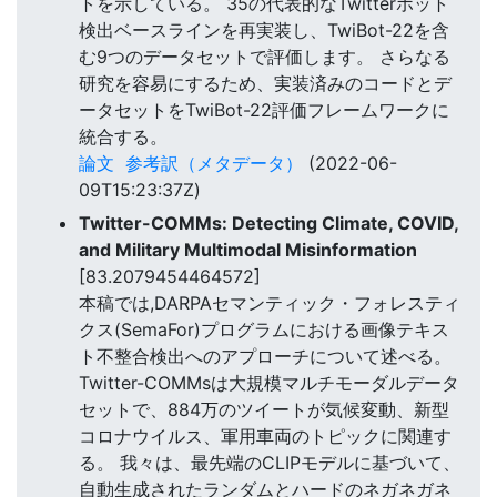
トを示している。 35の代表的なTwitterボット
検出ベースラインを再実装し、TwiBot-22を含
む9つのデータセットで評価します。 さらなる
研究を容易にするため、実装済みのコードとデ
ータセットをTwiBot-22評価フレームワークに
統合する。
論文
参考訳（メタデータ）
(2022-06-
09T15:23:37Z)
Twitter-COMMs: Detecting Climate, COVID,
and Military Multimodal Misinformation
[83.2079454464572]
本稿では,DARPAセマンティック・フォレスティ
クス(SemaFor)プログラムにおける画像テキス
ト不整合検出へのアプローチについて述べる。
Twitter-COMMsは大規模マルチモーダルデータ
セットで、884万のツイートが気候変動、新型
コロナウイルス、軍用車両のトピックに関連す
る。 我々は、最先端のCLIPモデルに基づいて、
自動生成されたランダムとハードのネガネガネ