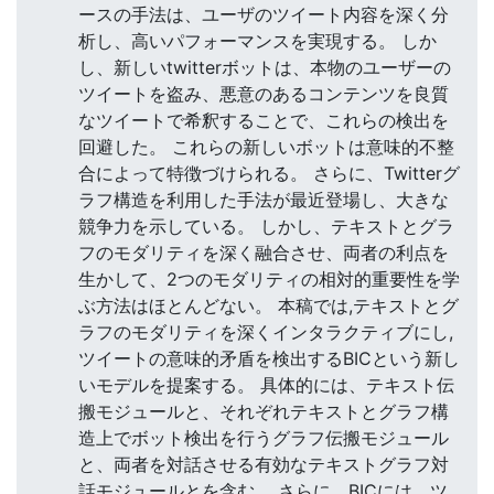
ースの手法は、ユーザのツイート内容を深く分
析し、高いパフォーマンスを実現する。 しか
し、新しいtwitterボットは、本物のユーザーの
ツイートを盗み、悪意のあるコンテンツを良質
なツイートで希釈することで、これらの検出を
回避した。 これらの新しいボットは意味的不整
合によって特徴づけられる。 さらに、Twitterグ
ラフ構造を利用した手法が最近登場し、大きな
競争力を示している。 しかし、テキストとグラ
フのモダリティを深く融合させ、両者の利点を
生かして、2つのモダリティの相対的重要性を学
ぶ方法はほとんどない。 本稿では,テキストとグ
ラフのモダリティを深くインタラクティブにし,
ツイートの意味的矛盾を検出するBICという新し
いモデルを提案する。 具体的には、テキスト伝
搬モジュールと、それぞれテキストとグラフ構
造上でボット検出を行うグラフ伝搬モジュール
と、両者を対話させる有効なテキストグラフ対
話モジュールとを含む。 さらに、BICには、ツ