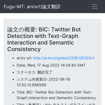
Fugu-MT: arxivの論文翻訳
論文の概要: BIC: Twitter Bot
Detection with Text-Graph
Interaction and Semantic
Consistency
arxiv url:
http://arxiv.org/abs/2208.08320v1
Date: Wed, 17 Aug 2022 14:34:40 GMT
ステータス: 翻訳完了
システム内更新日: 2022-08-18
12:52:13.896569
Title: BIC: Twitter Bot Detection with Text-
Graph Interaction and Semantic Consistency
Title（参考訳）: bic: テキスト-グラフインタラ