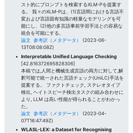
スト的にプロンプトを検索するXLM-Pを提案す
る。 我々のXLM-Pは、(1)言語間における言語不
変および言語固有知識の軽量なモデリングを可
能にし、(2)他の多言語事前学習手法との容易な
統合を可能にする。
論文
参考訳（メタデータ）
(2023-06-
13T08:08:08Z)
Interpretable Unified Language Checking
[42.816372695828306]
本稿では,人間と機械生成言語の両方に対して,解
釈可能で統一された言語チェック(UniLC)手法を
提案する。 ファクトチェック, ステレオタイプ
検出, ヘイトスピーチ検出タスクの組み合わせに
より, LLM は高い性能が得られることがわかっ
た。
論文
参考訳（メタデータ）
(2023-04-
07T16:47:49Z)
WLASL-LEX: a Dataset for Recognising