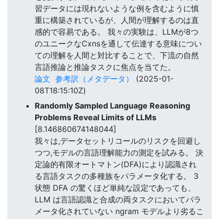
習データには現れないような例を含むように慎
重に構築されているが、人間が理解するのは直
感的で容易である。 我々の実験は、LLMが8つ
のユニークなCxnsを通して伝達する意味につい
ての理解を人間と対比することで、下流の自然
言語推論と推論タスクに焦点を当てた。
論文
参考訳（メタデータ）
(2025-01-
08T18:15:10Z)
Randomly Sampled Language Reasoning
Problems Reveal Limits of LLMs
[8.146860674148044]
我々は,データセットリコールのリスクを回避し
つつ,モデルの言語理解能力の測定を試みる。 決
定論的有限オートマトン(DFA)により認識され
る言語タスクの多種族をパラメータ化する。 3
状態 DFA の驚くほど単純な設定であっても、
LLM は言語認識と合成の両タスクにおいてパラ
メータ化されていない ngram モデルより劣るこ