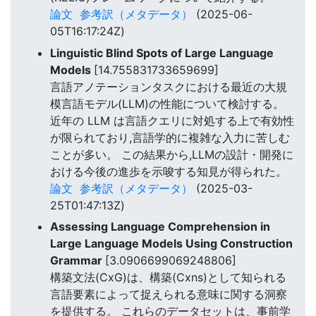
論文
参考訳（メタデータ）
(2025-06-
05T16:17:24Z)
Linguistic Blind Spots of Large Language
Models
[14.755831733659699]
言語アノテーションタスクにおける最近の大規
模言語モデル(LLM)の性能について検討する。
近年の LLM は言語クエリに対処する上で有効性
が限られており,言語学的に複雑な入力に苦しむ
ことが多い。 この結果から,LLMの設計・開発に
おける今後の進歩を示唆する知見が得られた。
論文
参考訳（メタデータ）
(2025-03-
25T01:47:13Z)
Assessing Language Comprehension in
Large Language Models Using Construction
Grammar
[3.0906699069248806]
構築文法(CxG)は、構築(Cxns)として知られる
言語要素によって捉えられる意味に関する洞察
を提供する。 これらのデータセットは、事前学