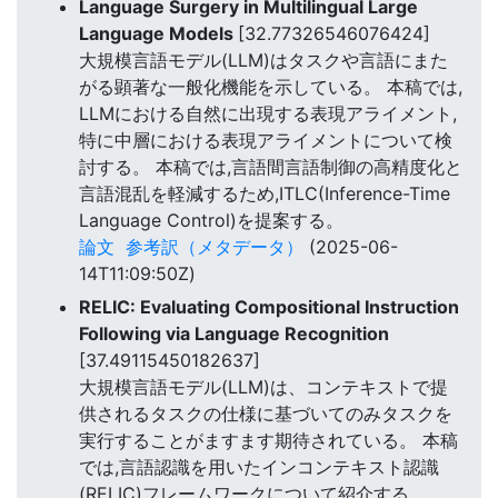
Language Surgery in Multilingual Large
Language Models
[32.77326546076424]
大規模言語モデル(LLM)はタスクや言語にまた
がる顕著な一般化機能を示している。 本稿では,
LLMにおける自然に出現する表現アライメント,
特に中層における表現アライメントについて検
討する。 本稿では,言語間言語制御の高精度化と
言語混乱を軽減するため,ITLC(Inference-Time
Language Control)を提案する。
論文
参考訳（メタデータ）
(2025-06-
14T11:09:50Z)
RELIC: Evaluating Compositional Instruction
Following via Language Recognition
[37.49115450182637]
大規模言語モデル(LLM)は、コンテキストで提
供されるタスクの仕様に基づいてのみタスクを
実行することがますます期待されている。 本稿
では,言語認識を用いたインコンテキスト認識
(RELIC)フレームワークについて紹介する。