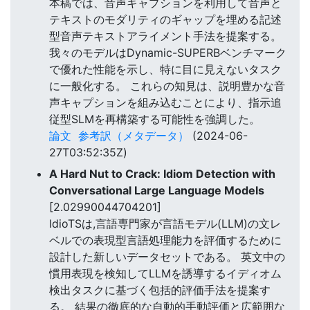
本稿では、音声キャプションを利用して音声と
テキストのモダリティのギャップを埋める記述
型音声テキストアライメント手法を提案する。
我々のモデルはDynamic-SUPERBベンチマーク
で優れた性能を示し、特に目に見えないタスク
に一般化する。 これらの知見は、説明豊かな音
声キャプションを組み込むことにより、指示追
従型SLMを再構築する可能性を強調した。
論文
参考訳（メタデータ）
(2024-06-
27T03:52:35Z)
A Hard Nut to Crack: Idiom Detection with
Conversational Large Language Models
[2.02990044704201]
IdioTSは,言語専門家が言語モデル(LLM)の文レ
ベルでの表現型言語処理能力を評価するために
設計した新しいデータセットである。 英文中の
慣用表現を検知してLLMを誘導するイディオム
検出タスクに基づく包括的評価手法を提案す
る。 結果の徹底的な自動的手動評価と広範囲な