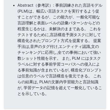
Abstract（参考訳）: 事前訓練された言語モデル
(PLM)は、幅広い言語タスクを実行するよう促
すことができるが、この能力が、一般化可能な
言語理解と表面レベルの語彙パターンからどの
程度生じるかは、未解決のままである。 これを
テストするために,言語構造予測タスクに対して
構造化されたプロンプト方式を提案する。 提案
手法は,音声のタグ付け,エンティティ認識,文の
チャンキングに応用し,全ての事例において強い
数ショット性能を示す。 また, PLM にはタスク
ラベルに対する事前学習コーパスへの侵入によ
る事前知識が含まれているが, 構造化プロンプト
は任意のラベルで言語構造を復元できる。 これ
らの結果は, PLMの文脈内学習能力と言語知識
が, 学習データの記憶を超えて一般化しているこ
とを示している。