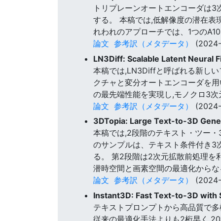
トリプレーンオートエンコーダは3
する。 本稿では,低解像度の潜在表
れわれのアプローチでは、1つのA10
論文
参考訳（メタデータ）
(2024-
LN3Diff: Scalable Latent Neural 
本稿では,LN3Diffと呼ばれる新
クチャと変分オートエンコーダを用い
の最先端性能を実現し,モノクロ3
論文
参考訳（メタデータ）
(2024-
3DTopia: Large Text-to-3D Gener
本稿では,2段階のテキスト・ツー・
のサンプルは、テキスト条件付き3
る。 第2段階は2次元拡散前処理
潜時空間と画素空間の最適化からな
論文
参考訳（メタデータ）
(2024-
Instant3D: Fast Text-to-3D wit
テキストプロンプトから高品質で多様
従来の最適化手法よりも2桁早く,2