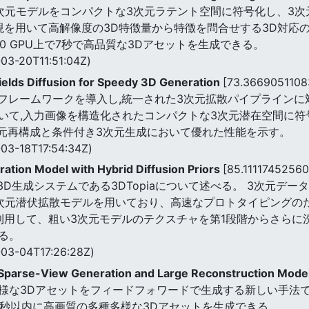
次元モデルをコンパクトな3次元ラテント空間に符号化し、3
現を用いて高解像度の3D特徴量から特徴を問合せする3D対応
0 GPU上で7秒で高品質な3Dアセットを生成できる。
03-20T11:51:04Z)
Fields Diffusion for Speedy 3D Generation
[73.3669051108
しいフレームワークを導入し,統一された3次元拡散パイプラインに
て,入力画像を構造化されたコンパクトな3次元潜在空間に符号化す
次元再構成と条件付き3次元生成において優れた性能を示す。
03-18T17:54:34Z)
ation Model with Hybrid Diffusion Priors
[85.1111745256
3D生成システムである3DTopiaについて述べる。 3次元デ
次元潜伏拡散モデルを用いており、高速なプロトタイピングの
を利用して、粗い3次元モデルのテクスチャを第1段階からさら
る。
03-04T17:26:28Z)
h Sparse-View Generation and Large Reconstruction Mode
な3Dアセットをフィードフォワードで生成する新しい手法であるI
0秒以内に高画質の多種多様な3Dアセットを生成できる。