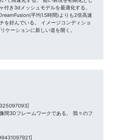
ャ付き3dメッシュモデルを最適化する。
mFusion(平均1.5時間)よりも2倍高速
ローチを好んでいる。 イメージコンディショ
プリケーションに新しい道を開く。
8325097093]
画像間3Dフレームワークである。 我々のフ
99431097921]