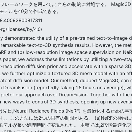
レームワークを用いて,これらの制約に対処する。 Magic3Dと
モデルを40分で作成できる。
0092800817311
rg/licenses/by/4.0/
y demonstrated the utility of a pre-trained text-to-image 
 remarkable text-to-3D synthesis results. However, the meth
eRF and (b) low-resolution image space supervision on NeR
is paper, we address these limitations by utilizing a two-st
resolution diffusion prior and accelerate with a sparse 3D
on, we further optimize a textured 3D mesh model with an eff
n latent diffusion model. Our method, dubbed Magic3D, can 
n DreamFusion (reportedly taking 1.5 hours on average), whi
o prefer our approach over DreamFusion. Together with the
th new ways to control 3D synthesis, opening up new avenue
ionは先日,Neural Radiance Fields (NeRF) を最
、この方法には2つの固有の制限がある。 (a)NeRFの極端に遅
モデルが長い処理時間で実現された。 本稿では,2段階最適化
して粗いモデルを求め,スパース3次元ハッシュグリッド構造を