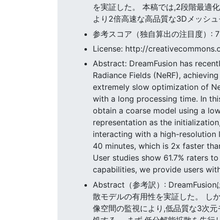
を実証した。 本稿では,2段階最適化フ
より2倍高速な高品質な3Dメッシュ
参考スコア（独自算出の注目度）: 78.4
License: http://creativecommons.o
Abstract: DreamFusion has recentl
Radiance Fields (NeRF), achieving
extremely slow optimization of N
with a long processing time. In th
obtain a coarse model using a low-
representation as the initializati
interacting with a high-resolutio
40 minutes, which is 2x faster tha
User studies show 61.7% raters t
capabilities, we provide users wi
Abstract（参考訳）: DreamFus
散モデルの有用性を実証した。 しかし
像空間の監視により,低品質な3次元
処する。 まず,低分解能拡散を先行