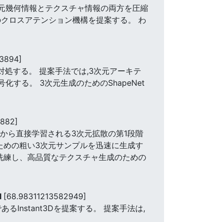
次元幾何情報とテクスチャ情報の両方を圧縮
のクロスアテンション機構を提案する。 わ
3894]
対処する。 提案手法では,3次元アーキテ
る。 3次元生成のためのShapeNet
0882]
ータから直接学習される3次元拡散の第1段階
ための粗い3次元サンプルを迅速に生成す
に洗練し、高品質なテクスチャ生成のための
l
[68.98311213582949]
nstant3Dを提案する。 提案手法は,