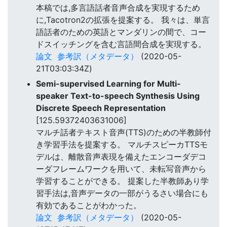
本稿では,多言語話者音声合成を実現するため
に,Tacotron2の拡張を提案する。 我々は、単言
語話者のための英語とマンダリンの間で、コー
ドスイッチングを含む言語間合成を実現する。
論文
参考訳（メタデータ）
(2020-05-
21T03:03:34Z)
Semi-supervised Learning for Multi-
speaker Text-to-speech Synthesis Using
Discrete Speech Representation
[125.59372403631006]
マルチ話者テキスト音声(TTS)のための半教師付
き学習手法を提案する。 マルチスピーカTTSモ
デルは、離散音声表現を備えたエンコーダデコ
ーダフレームワークを用いて、未転写音声から
学習することができる。 提案した半教師あり学
習手法は,音声データの一部がうるさい場合にも
有効であることがわかった。
論文
参考訳（メタデータ）
(2020-05-