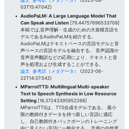
論文
参考訳（メタデータ）
(2023-08-
03T15:47:04Z)
AudioPaLM: A Large Language Model That
Can Speak and Listen
[79.44757696533709]
本稿では,音声理解・生成のための大規模言語モ
デルであるAudioPaLMを紹介する。
AudioPaLMはテキストベースの言語モデルと音
声ベースの言語モデルを融合する。 音声認識や
音声音声翻訳などの応用により、テキストと音
声を処理および生成することができる。
論文
参考訳（メタデータ）
(2023-06-
22T14:37:54Z)
MParrotTTS: Multilingual Multi-speaker
Text to Speech Synthesis in Low Resource
Setting
[16.37243395952266]
MParrotTTSは、TTS合成モデルである。 最小
限の教師付きデータを持つ新しい言語に適応
し、自己教師付きバックボーンのトレーニング
中に見えない言語に一般化する。 音声の自然度