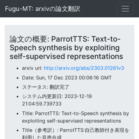
Fugu-MT: arxivの論文翻訳
論文の概要: ParrotTTS: Text-to-
Speech synthesis by exploiting
self-supervised representations
arxiv url:
http://arxiv.org/abs/2303.01261v3
Date: Sun, 17 Dec 2023 00:06:16 GMT
ステータス: 翻訳完了
システム内更新日: 2023-12-19
21:04:59.739733
Title: ParrotTTS: Text-to-Speech synthesis by
exploiting self-supervised representations
Title（参考訳）: ParrotTTS:自己教師付き表現を
利用した音声合成