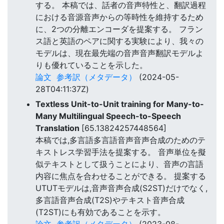
する。 本稿では、話者の音声特性と、翻訳過程
における音源音声からの等時性を維持するため
に、2つの分離エンコーダを提案する。 フラン
ス語と英語のペアに関する実験により、我々の
モデルは、現在最先端の音声音声翻訳モデルよ
りも優れていることを示した。
論文
参考訳（メタデータ）
(2024-05-
28T04:11:37Z)
Textless Unit-to-Unit training for Many-to-
Many Multilingual Speech-to-Speech
Translation
[65.13824257448564]
本稿では,多言語多言語音声音声合成のためのテ
キストレス学習手法を提案する。 音声単位を擬
似テキストとして扱うことにより、音声の言語
内容に焦点を合わせることができる。 提案する
UTUTモデルは,音声音声合成(S2ST)だけでなく,
多言語音声合成(T2S)やテキスト音声合成
(T2ST)にも有効であることを示す。