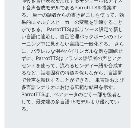
師付き音声表現を活用するモジュール化テキス
ト音声合成モデルであるParrotTTSを提案す
る。 単一の話者からの書き起こしを使って、効
果的にマルチスピーカーの変種を訓練すること
ができる。 ParrotTTSは低リソース設定で新し
い言語に適応し、自己管理バックボーンのトレ
ーニング中に見えない言語に一般化する。 さら
に、パラレルな例やバイリンガルな例を訓練せ
ずに、ParrotTTSはフランス語話者の声とアク
セントを使って、流れるヒンディー語を合成す
るなど、話者固有の特徴を保ちながら、言語間
で音声を転送することができる。 単言語および
多言語シナリオにおける広範な結果を示す。
ParrotTTSは、ペアデータのごく一部を後者と
して、最先端の多言語TSモデルより優れてい
る。