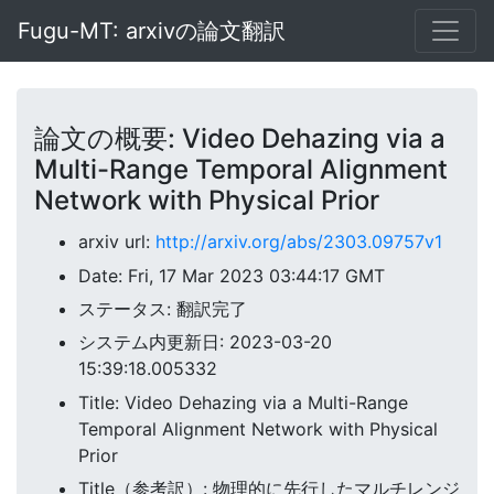
Fugu-MT: arxivの論文翻訳
論文の概要: Video Dehazing via a
Multi-Range Temporal Alignment
Network with Physical Prior
arxiv url:
http://arxiv.org/abs/2303.09757v1
Date: Fri, 17 Mar 2023 03:44:17 GMT
ステータス: 翻訳完了
システム内更新日: 2023-03-20
15:39:18.005332
Title: Video Dehazing via a Multi-Range
Temporal Alignment Network with Physical
Prior
Title（参考訳）: 物理的に先行したマルチレンジ