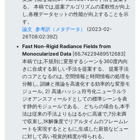
る。 本稿では,提案アルゴリズムの柔軟性が向上
し,各種データセットの性能が向上することを示
す。
論文
参考訳（メタデータ）
(2023-02-
26T08:02:39Z)
Fast Non-Rigid Radiance Fields from
Monocularized Data
[66.74229489512683]
本稿では,不規則に変形するシーンを360度内向
きに合成する新しい手法を提案する。 提案手法
のコアとなるのは, 空間情報と時間情報の処理を
分離し, 訓練と推論を高速化する効率的な変形モ
ジュール, 2) 高速ハッシュ符号化ニューラルラ
ジオアンスフィールドとしての標準シーンを表
す静的モジュールである。 どちらの場合も,本手
法は従来の手法よりもはるかに高速で,7分未満
で収束し,1K解像度でリアルタイムのフレームレ
ートを実現するとともに,生成した新規なビュー
に対して高い視覚的精度が得られる。