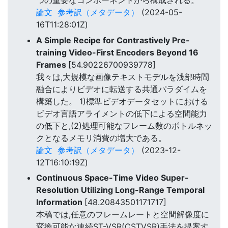
つの重要なコンポーネントから構成される。
論文
参考訳（メタデータ）
(2024-05-
16T11:28:01Z)
A Simple Recipe for Contrastively Pre-
training Video-First Encoders Beyond 16
Frames
[54.90226700939778]
我々は,大規模な画像テキストモデルを浅部時間
融合によりビデオに転送する共通パラダイムを
構築した。 1)標準ビデオデータセットにおける
ビデオ言語アライメントの低下による空間能力
の低下と,(2)処理可能なフレーム数のボトルネッ
クとなるメモリ消費の増大である。
論文
参考訳（メタデータ）
(2023-12-
12T16:10:19Z)
Continuous Space-Time Video Super-
Resolution Utilizing Long-Range Temporal
Information
[48.20843501171717]
本稿では,任意のフレームレートと空間解像度に
変換可能な連続ST-VSR(CSTVSR)手法を提案す