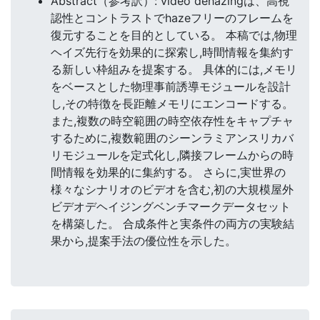
Abstract（参考訳）: video dehazingは、高視
認性とコントラストでhazeフリーのフレームを
復元することを目的としている。 本稿では,物理
ヘイズ先行を効果的に探索し,時間情報を集約す
る新しい枠組みを提案する。 具体的には,メモリ
をベースとした物理事前誘導モジュールを設計
し,その特徴を長距離メモリにエンコードする。
また,複数の時空範囲の時空依存性をキャプチャ
するために,複数範囲のシーンラミアンスリカバ
リモジュールを定式化し,隣接フレームからの時
間情報を効果的に集約する。 さらに,実世界の
様々なシナリオのビデオを含む,初の大規模屋外
ビデオデヘイジングベンチマークデータセット
を構築した。 合成条件と実条件の両方の実験結
果から,提案手法の優位性を示した。