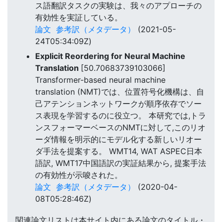
ス語翻訳タスクの実験は、我々のアプローチの
有効性を実証している。
論文
参考訳（メタデータ）
(2021-05-
24T05:34:09Z)
Explicit Reordering for Neural Machine
Translation
[50.70683739103066]
Transformer-based neural machine
translation (NMT)では、位置符号化機構は、自
己アテンションネットワークが順序依存でソー
ス表現を学習するのに役立つ。 本研究では,トラ
ンスフォーマーベースのNMTに対して,このリオ
ーダ情報を明示的にモデル化する新しいリオー
ダ手法を提案する。 WMT14, WAT ASPEC日本
語訳, WMT17中国語訳の実証結果から, 提案手法
の有効性が示唆された。
論文
参考訳（メタデータ）
(2020-04-
08T05:28:46Z)
関連論文リストは本サイト内にある論文のタイトル・