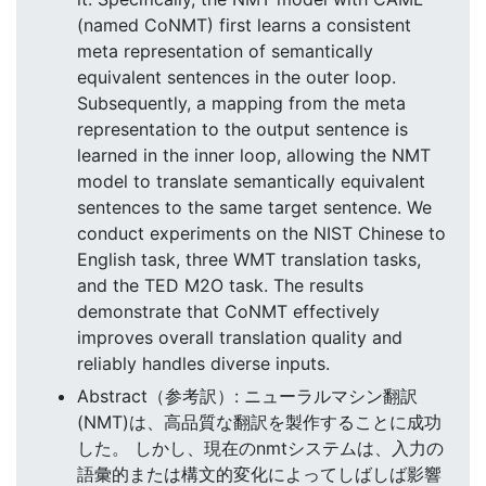
(named CoNMT) first learns a consistent
meta representation of semantically
equivalent sentences in the outer loop.
Subsequently, a mapping from the meta
representation to the output sentence is
learned in the inner loop, allowing the NMT
model to translate semantically equivalent
sentences to the same target sentence. We
conduct experiments on the NIST Chinese to
English task, three WMT translation tasks,
and the TED M2O task. The results
demonstrate that CoNMT effectively
improves overall translation quality and
reliably handles diverse inputs.
Abstract（参考訳）: ニューラルマシン翻訳
(NMT)は、高品質な翻訳を製作することに成功
した。 しかし、現在のnmtシステムは、入力の
語彙的または構文的変化によってしばしば影響