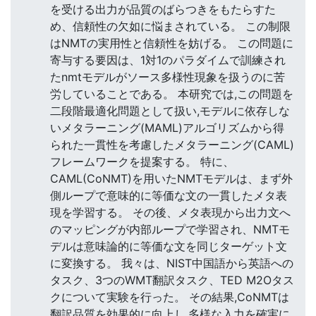
を受ける出力が品質のばらつきをもたらすた
め、信頼性の欠如に悩まされている。 この制限
はNMTの実用性と信頼性を妨げる。 この問題に
寄与する要因は、1対1のパラダイムで訓練され
たnmtモデルがソース多様性現象を扱うのに苦
労していることである。 本研究では,この問題を
二段階最適化問題として扱い,モデルに依存しな
いメタラーニング(MAML)アルゴリズムから得
られた一貫性を考慮したメタラーニング(CAML)
フレームワークを提案する。 特に、
CAML(CoNMT)を用いたNMTモデルは、まず外
側ループで意味的に等価な文の一貫したメタ表
現を学習する。 その後、メタ表現から出力文へ
のマッピングが内部ループで学習され、NMTモ
デルは意味論的に等価な文を同じターゲット文
に変換する。 我々は、NIST中国語から英語への
タスク、3つのWMT翻訳タスク、TED M2Oタス
クについて実験を行った。 その結果,CoNMTは
翻訳品質を効果的に向上し,多様な入力を確実に