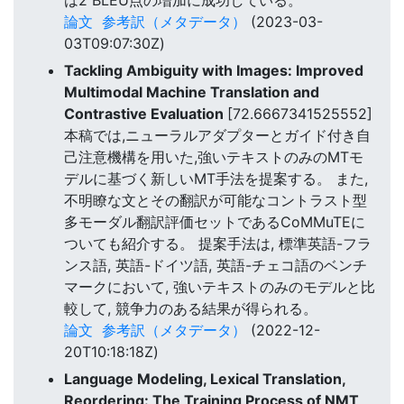
論文
参考訳（メタデータ）
(2023-03-
03T09:07:30Z)
Tackling Ambiguity with Images: Improved
Multimodal Machine Translation and
Contrastive Evaluation
[72.6667341525552]
本稿では,ニューラルアダプターとガイド付き自
己注意機構を用いた,強いテキストのみのMTモ
デルに基づく新しいMT手法を提案する。 また,
不明瞭な文とその翻訳が可能なコントラスト型
多モーダル翻訳評価セットであるCoMMuTEに
ついても紹介する。 提案手法は, 標準英語-フラ
ンス語, 英語-ドイツ語, 英語-チェコ語のベンチ
マークにおいて, 強いテキストのみのモデルと比
較して, 競争力のある結果が得られる。
論文
参考訳（メタデータ）
(2022-12-
20T10:18:18Z)
Language Modeling, Lexical Translation,
Reordering: The Training Process of NMT