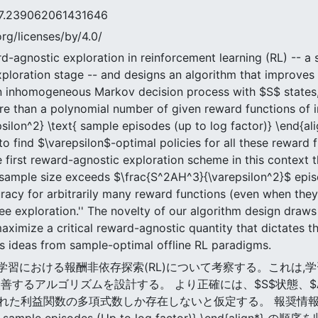
9062061431646
rg/licenses/by/4.0/
d-agnostic exploration in reinforcement learning (RL) -- a 
xploration stage -- and designs an algorithm that improves 
zon inhomogeneous Markov decision process with $S$ states
e than a polynomial number of given reward functions of in
silon^2} \text{ sample episodes (up to log factor)} \end{a
 to find $\varepsilon$-optimal policies for all these reward
the first reward-agnostic exploration scheme in this context
 sample size exceeds $\frac{S^2AH^3}{\varepsilon^2}$ episo
uracy for arbitrarily many reward functions (even when they
exploration.'' The novelty of our algorithm design draws o
ximize a critical reward-agnostic quantity that dictates th
s ideas from sample-optimal offline RL paradigms.
は,強化学習における報酬非依存探索(RL)について考察する。これ
善するアルゴリズムを設計する。 より正確には、$S$状態、$
利益関数の多項式数しか存在しないと仮定する。 報奨情報のガイダンス
\text{ sample episodes (Up to log factor)} \end{