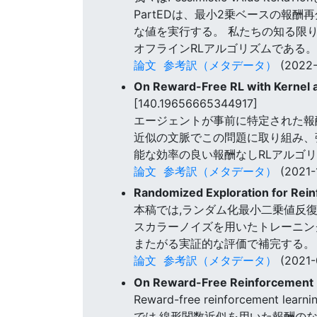
PartEDは、最小2乗ベースの
な値を実行する。 私たちの知る限り
オフラインRLアルゴリズムである。
論文
参考訳（メタデータ）
(2022-
On Reward-Free RL with Kernel 
[140.19656665344917]
エージェントが事前に特定された報
近似の文脈でこの問題に取り組み、
能な効率の良い報酬なしRLアルゴ
論文
参考訳（メタデータ）
(2021-
Randomized Exploration for Rein
本稿では,ランダム化最小二乗値反復
スカラーノイズを用いたトレーニン
またがる実証的な評価で補完する。
論文
参考訳（メタデータ）
(2021-
On Reward-Free Reinforcement L
Reward-free reinforce
では,線形関数近似を用いた報酬のな