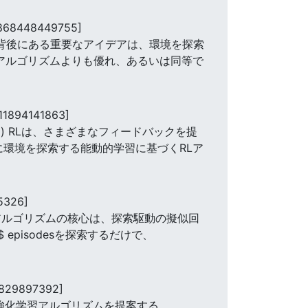
868448449755]
の背後にある重要なアイデアは、環境を探索
Lアルゴリズムよりも優れ、あるいは同等で
11894141863]
oop) RLは、さまざまなフィードバックを提
に環境を探索する能動的学習に基づくRLア
5326]
アルゴリズムの核心は、探索駆動の擬似回
$ episodesを探索するだけで、
9829897392]
しいオフライン強化学習アルゴリズムを提案する。