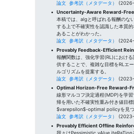
論文
参考訳（メタデータ）
(2026-
Uncertainty-Aware Reward-Free 
本稿では、algと呼ばれる報酬の
する上で不確実性を認識した本質的な
あることがわかった。
論文
参考訳（メタデータ）
(2024-
Provably Feedback-Efficient Rei
報酬関数は、強化学習(RL)における課題
供することで、複雑な目標をRLエ
ルゴリズムを提案する。
論文
参考訳（メタデータ）
(2023-
Optimal Horizon-Free Reward-Fr
線形マルコフ決定過程(MDP)を
帰を用いた不確実性重み付き値目標回帰である
$varepsilon$-optimal pol
論文
参考訳（メタデータ）
(2023-
Provably Efficient Offline Rein
我々はPessimistic vAlue it