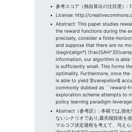
参考スコア（独自算出の注目度）: 17.23
License: http://creativecommons.o
Abstract: This paper studies rewar
the reward functions during the e
precisely, consider a finite-hori
and suppose that there are no mor
\begin{align*} \frac{SAH^3}{\varep
information, our algorithm is able
is sufficiently small. This forms 
optimality. Furthermore, once the
is able to yield $\varepsilon$ acc
commonly dubbed as ``reward-free 
exploration scheme attempts to ma
policy learning paradigm leverage
Abstract（参考訳）: 本稿で
ないシナリオであり,最先端技術を改
マルコフ決定過程を考えて、与えられた
\frac{SAH^3}{\varepsilon^2} 