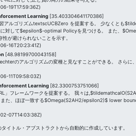
06-19T17:59:36Z)
inforcement Learning
[35.403304641170386]
textscUCBZero を提案する。 少なくとも$tilde O(log(N
$epsilon$-optimal Policyを見つける。 また、$Omega(log
g$依存性が避けられないことを示す。
06-16T20:23:41Z)
on
[48.98199700043158]
Fiechterのアルゴリズムの変種と見なすことができる。 さ
06-11T09:58:03Z)
inforcement Learning
[82.3300753751066]
ームワークを提案する。 我々は,$tildemathcalO(S2Amath
ほぼ一致する$Omega(S2AH2/epsilon2)$ lower
02-07T14:03:38Z)
のタイトル・アブストラクトから自動的に作成しています。