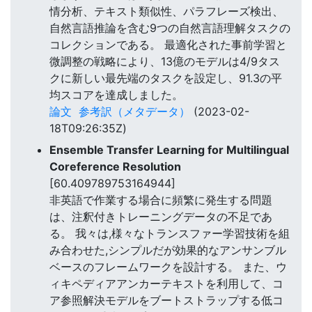
情分析、テキスト類似性、パラフレーズ検出、
自然言語推論を含む9つの自然言語理解タスクの
コレクションである。 最適化された事前学習と
微調整の戦略により、13億のモデルは4/9タス
クに新しい最先端のタスクを設定し、91.3の平
均スコアを達成しました。
論文
参考訳（メタデータ）
(2023-02-
18T09:26:35Z)
Ensemble Transfer Learning for Multilingual
Coreference Resolution
[60.409789753164944]
非英語で作業する場合に頻繁に発生する問題
は、注釈付きトレーニングデータの不足であ
る。 我々は,様々なトランスファー学習技術を組
み合わせた,シンプルだが効果的なアンサンブル
ベースのフレームワークを設計する。 また、ウ
ィキペディアアンカーテキストを利用して、コ
ア参照解決モデルをブートストラップする低コ