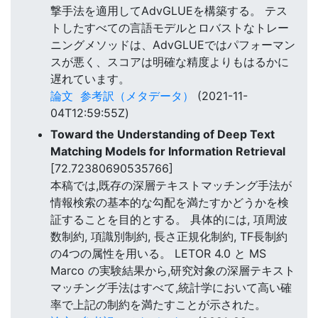
撃手法を適用してAdvGLUEを構築する。 テス
トしたすべての言語モデルとロバストなトレー
ニングメソッドは、AdvGLUEではパフォーマン
スが悪く、スコアは明確な精度よりもはるかに
遅れています。
論文
参考訳（メタデータ）
(2021-11-
04T12:59:55Z)
Toward the Understanding of Deep Text
Matching Models for Information Retrieval
[72.72380690535766]
本稿では,既存の深層テキストマッチング手法が
情報検索の基本的な勾配を満たすかどうかを検
証することを目的とする。 具体的には, 項周波
数制約, 項識別制約, 長さ正規化制約, TF長制約
の4つの属性を用いる。 LETOR 4.0 と MS
Marco の実験結果から,研究対象の深層テキスト
マッチング手法はすべて,統計学において高い確
率で上記の制約を満たすことが示された。