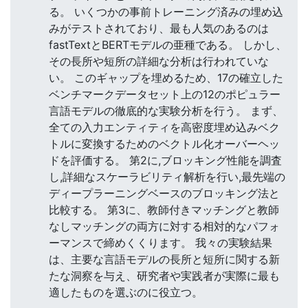
る。 いくつかの事前トレーニング済みの埋め込
みがテストされており、最も人気のあるのは
fastTextとBERTモデルの亜種である。 しかし、
その長所や短所の詳細な分析は行われていな
い。 このギャップを埋めるため、17の確立した
ベンチマークデータセット上の12のポピュラー
言語モデルの徹底的な実験分析を行う。 まず、
全ての入力エンティティを高密度埋め込みベク
トルに変換するためのベクトル化オーバーヘッ
ドを評価する。 第2に,ブロッキング性能を調査
し,詳細なスケーラビリティ解析を行い,最先端の
ディープラーニングベースのブロッキング法と
比較する。 第3に、教師付きマッチングと教師
なしマッチングの両方に対する相対的なパフォ
ーマンスで締めくくります。 我々の実験結果
は、主要な言語モデルの長所と短所に関する新
たな洞察を与え、研究者や実践者が実際に最も
適したものを選ぶのに役立つ。