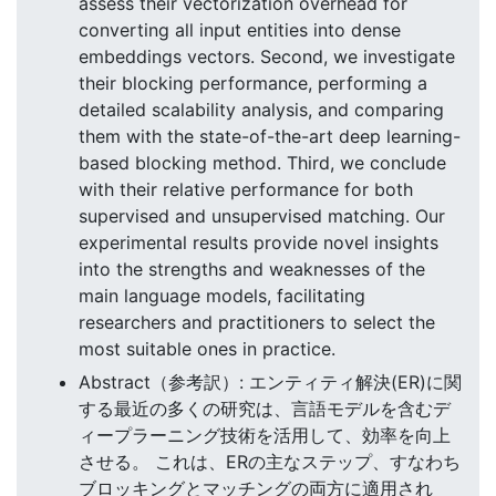
assess their vectorization overhead for
converting all input entities into dense
embeddings vectors. Second, we investigate
their blocking performance, performing a
detailed scalability analysis, and comparing
them with the state-of-the-art deep learning-
based blocking method. Third, we conclude
with their relative performance for both
supervised and unsupervised matching. Our
experimental results provide novel insights
into the strengths and weaknesses of the
main language models, facilitating
researchers and practitioners to select the
most suitable ones in practice.
Abstract（参考訳）: エンティティ解決(ER)に関
する最近の多くの研究は、言語モデルを含むデ
ィープラーニング技術を活用して、効率を向上
させる。 これは、ERの主なステップ、すなわち
ブロッキングとマッチングの両方に適用され