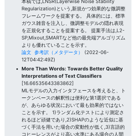
本稿では,LNSR(Layerwise Noise Stability
Regularization)という,新規かつ効果的な微調整
フレームワークを提案する。 具体的には、標準
ガウス雑音を注入し、微調整モデルの隠れ表現
を正規化することを提案する。 提案手法は,L2-
SP,Mixout,SMARTなど他の最先端アルゴリズム
よりも優れていることを示す。
論文
参考訳（メタデータ）
(2022-06-
12T04:42:49Z)
More Than Words: Towards Better Quality
Interpretations of Text Classifiers
[16.66535643383862]
MLモデルの入力インタフェースを考えると、ト
ークンベースの解釈性は便利な第1選択である
が、あらゆる状況において最も効果的ではない
ことを示す。 1)ランダム化テストにより測定さ
れるほど頑健であり,2)SHAPのような近似に基
づく手法を用いた場合の変動性が低く,3)言語的
コヒーレンスがより高い水準にある場合の人間