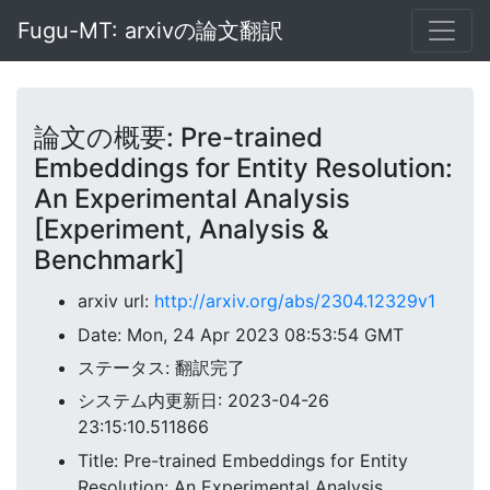
Fugu-MT: arxivの論文翻訳
論文の概要: Pre-trained
Embeddings for Entity Resolution:
An Experimental Analysis
[Experiment, Analysis &
Benchmark]
arxiv url:
http://arxiv.org/abs/2304.12329v1
Date: Mon, 24 Apr 2023 08:53:54 GMT
ステータス: 翻訳完了
システム内更新日: 2023-04-26
23:15:10.511866
Title: Pre-trained Embeddings for Entity
Resolution: An Experimental Analysis