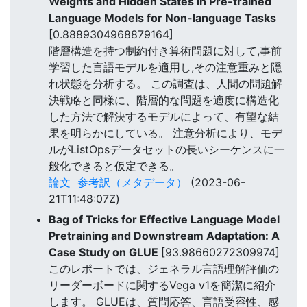
Weights and Hidden States in Pre-trained
Language Models for Non-language Tasks
[0.8889304968879164]
階層構造を持つ制約付き算術問題に対して,事前
学習した言語モデルを適用し,その注意重みと隠
れ状態を分析する。 この調査は、人間の問題解
決戦略と同様に、階層的な問題を適度に構造化
した方法で解決するモデルによって、有望な結
果を明らかにしている。 注意分析により、モデ
ルがListOpsデータセットの長いシーケンスに一
般化できると仮定できる。
論文
参考訳（メタデータ）
(2023-06-
21T11:48:07Z)
Bag of Tricks for Effective Language Model
Pretraining and Downstream Adaptation: A
Case Study on GLUE
[93.98660272309974]
このレポートでは、ジェネラル言語理解評価の
リーダーボードに関するVega v1を簡潔に紹介
します。 GLUEは、質問応答、言語受容性、感