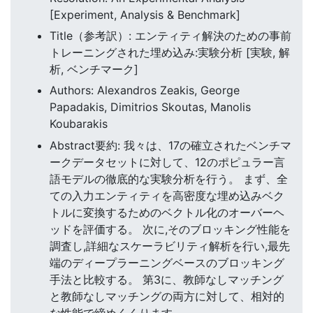
[Experiment, Analysis & Benchmark]
Title（参考訳）: エンティティ解決のための事前
トレーニングされた埋め込み:実験分析 [実験, 解
析, ベンチマーク]
Authors: Alexandros Zeakis, George
Papadakis, Dimitrios Skoutas, Manolis
Koubarakis
Abstract要約: 我々は、17の確立されたベンチマ
ークデータセットに対して、12のポピュラー言
語モデルの徹底的な実験分析を行う。 まず、全
ての入力エンティティを高密度な埋め込みベク
トルに変換するためのベクトル化のオーバーヘ
ッドを評価する。 次に,そのブロッキング性能を
調査し,詳細なスケーラビリティ解析を行い,最先
端のディープラーニングベースのブロッキング
手法と比較する。 第3に、教師なしマッチング
と教師なしマッチングの両方に対して、相対的
な性能で締めくくります。