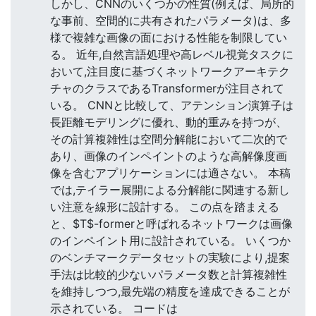
しかし、CNNのいくつかの性質(例えば、局所的
な事前、空間的に共有されたパラメータ)は、多
様で複雑な画像の面における性能を制限してい
る。 近年,自然言語処理や高レベル視覚タスクに
おいて,注目度に基づくネットワークアーキテク
チャのクラスであるTransformerが注目されて
いる。 CNNと比較して、アテンション演算子は
長距離モデリングに優れ、動的重みを持つが、
その計算複雑性は空間分解能において二次的で
あり、画像のインペイントのような高解像度画
像を含むアプリケーションには適さない。 本稿
では,テイラー展開による分解能に関連する新し
い注意を線形に設計する。 この点を踏まえる
と、$T$-formerと呼ばれるネットワークは画像
のインペイント用に設計されている。 いくつか
のベンチマークデータセットの実験により,提案
手法は比較的少ないパラメータ数と計算複雑性
を維持しつつ,最先端の精度を達成できることが
示されている。 コードは