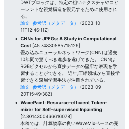
DWTブロックは、特定の粗いテクスチャやコヒ
ーレントな視覚構造を復元するために使用され
る。
論文
参考訳（メタデータ）
(2023-10-
11T12:46:11Z)
CNNs for JPEGs: A Study in Computational
Cost
[45.74830585715129]
畳み込みニューラルネットワーク(CNN)は過去
10年間で驚くべき進歩を遂げてきた。 CNNは
RGBピクセルから直接データの堅牢な表現を学
習することができる。 近年,圧縮領域から直接学
習できる深層学習手法が注目されている。
論文
参考訳（メタデータ）
(2023-09-
20T15:49:38Z)
WavePaint: Resource-efficient Token-
mixer for Self-supervised Inpainting
[2.3014300466616078]
本稿では、計算効率の良いWaveMixベースの完