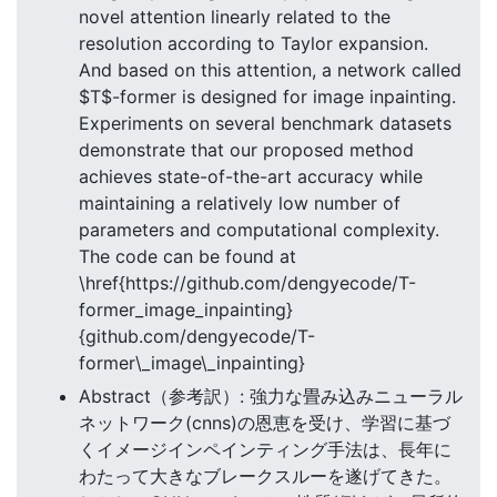
novel attention linearly related to the
resolution according to Taylor expansion.
And based on this attention, a network called
$T$-former is designed for image inpainting.
Experiments on several benchmark datasets
demonstrate that our proposed method
achieves state-of-the-art accuracy while
maintaining a relatively low number of
parameters and computational complexity.
The code can be found at
\href{https://github.com/dengyecode/T-
former_image_inpainting}
{github.com/dengyecode/T-
former\_image\_inpainting}
Abstract（参考訳）: 強力な畳み込みニューラル
ネットワーク(cnns)の恩恵を受け、学習に基づ
くイメージインペインティング手法は、長年に
わたって大きなブレークスルーを遂げてきた。