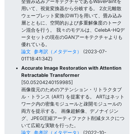
全畳み込みアーキテクチャであるWavePaintを
用いて、視覚変換器から分岐する。 2次元離散
ウェーブレット変換(DWT)を用いて、畳み込み
層とともに、空間的および多重解像度のトーク
ン混合を行う。 我々のモデルは、CelebA-HQデ
ータセットの現在のGANアーキテクチャよりも
優れている。
論文
参考訳（メタデータ）
(2023-07-
01T18:41:34Z)
Accurate Image Restoration with Attention
Retractable Transformer
[50.05204240159985]
画像復元のためのアテンション・リトラクタブ
ル・トランス (ART) を提案する。 ARTはネット
ワーク内の密集モジュールと疎開モジュールの
両方を提示する。 画像超解像、デノナイジン
グ、JPEG圧縮アーティファクト削減タスクにつ
いて広範な実験を行った。
論文
参考訳（メタデータ）
(2022-10-