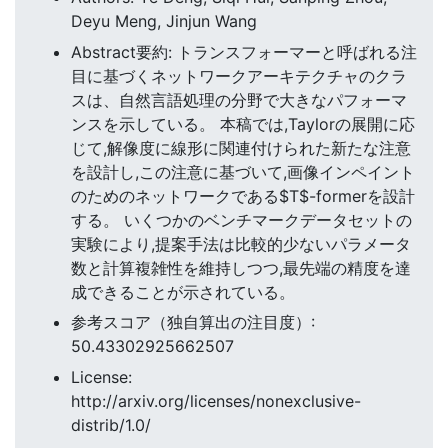
Deyu Meng, Jinjun Wang
Abstract要約: トランスフォーマーと呼ばれる注
目に基づくネットワークアーキテクチャのクラ
スは、自然言語処理の分野で大きなパフォーマ
ンスを示している。 本稿では,Taylorの展開に応
じて,解像度に線形に関連付けられた新たな注意
を設計し,この注意に基づいて,画像インペイント
のためのネットワークである$T$-formerを設計
する。 いくつかのベンチマークデータセットの
実験により,提案手法は比較的少ないパラメータ
数と計算複雑性を維持しつつ,最先端の精度を達
成できることが示されている。
参考スコア（独自算出の注目度）:
50.43302925662507
License:
http://arxiv.org/licenses/nonexclusive-
distrib/1.0/