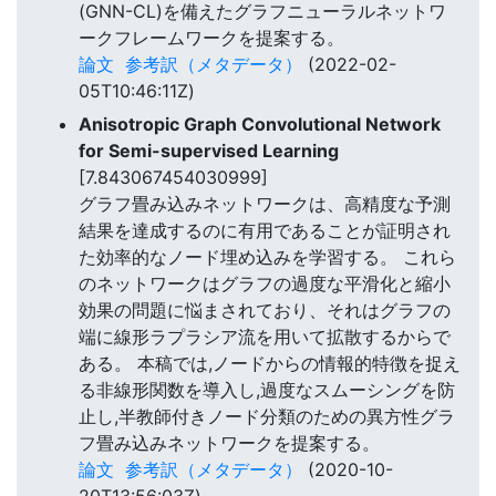
(GNN-CL)を備えたグラフニューラルネットワ
ークフレームワークを提案する。
論文
参考訳（メタデータ）
(2022-02-
05T10:46:11Z)
Anisotropic Graph Convolutional Network
for Semi-supervised Learning
[7.843067454030999]
グラフ畳み込みネットワークは、高精度な予測
結果を達成するのに有用であることが証明され
た効率的なノード埋め込みを学習する。 これら
のネットワークはグラフの過度な平滑化と縮小
効果の問題に悩まされており、それはグラフの
端に線形ラプラシア流を用いて拡散するからで
ある。 本稿では,ノードからの情報的特徴を捉え
る非線形関数を導入し,過度なスムーシングを防
止し,半教師付きノード分類のための異方性グラ
フ畳み込みネットワークを提案する。
論文
参考訳（メタデータ）
(2020-10-