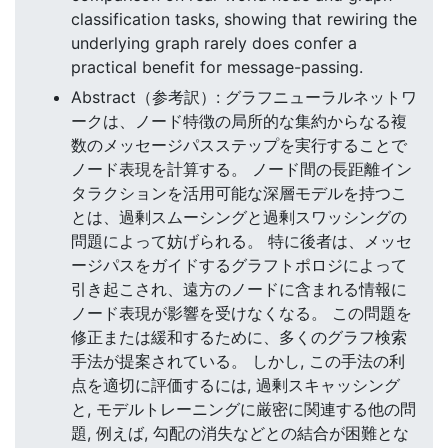
classification tasks, showing that rewiring the
underlying graph rarely does confer a
practical benefit for message-passing.
Abstract（参考訳）: グラフニューラルネットワ
ークは、ノード特徴の局所的な集約からなる複
数のメッセージパスステップを実行することで
ノード表現を計算する。 ノード間の長距離イン
タラクションを活用可能な深層モデルを持つこ
とは、過剰スムーシングと過剰スワッシングの
問題によって妨げられる。 特に後者は、メッセ
ージパスをガイドするグラフトポロジによって
引き起こされ、遠方のノードに含まれる情報に
ノード表現が影響を受けなくなる。 この問題を
修正または緩和するために、多くのグラフ検索
手法が提案されている。 しかし, この手法の利
点を適切に評価するには, 過剰スキャッシング
と, モデルトレーニングに厳密に関連する他の問
題, 例えば, 勾配の消失などとの結合が困難とな