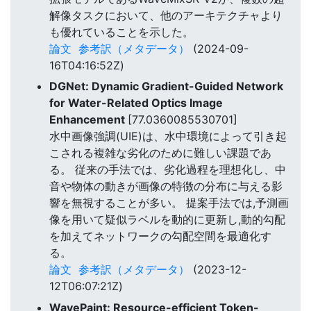
解像タスクにおいて、他のアーキテクチャより
も優れていることを示した。
論文
参考訳（メタデータ）
(2024-09-
16T04:16:52Z)
DGNet: Dynamic Gradient-Guided Network
for Water-Related Optics Image
Enhancement
[77.0360085530701]
水中画像強調(UIE)は、水中環境によって引き起
こされる複雑な劣化のために難しい課題であ
る。 従来の手法では、劣化過程を理想化し、中
音や物体の動きが画像の特徴の分布に与える影
響を無視することが多い。 提案手法では,予測画
像を用いて疑似ラベルを動的に更新し,動的勾配
を加えてネットワークの勾配空間を最適化す
る。
論文
参考訳（メタデータ）
(2023-12-
12T06:07:21Z)
WavePaint: Resource-efficient Token-