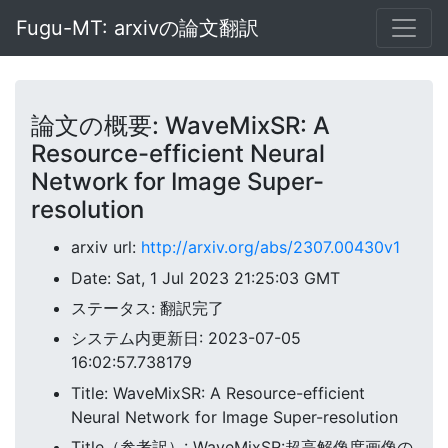
Fugu-MT: arxivの論文翻訳
論文の概要: WaveMixSR: A
Resource-efficient Neural
Network for Image Super-
resolution
arxiv url:
http://arxiv.org/abs/2307.00430v1
Date: Sat, 1 Jul 2023 21:25:03 GMT
ステータス: 翻訳完了
システム内更新日: 2023-07-05
16:02:57.738179
Title: WaveMixSR: A Resource-efficient
Neural Network for Image Super-resolution
Title（参考訳）: WaveMixSR:超高解像度画像の