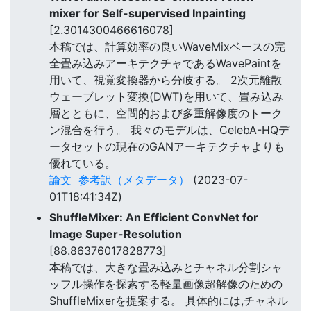
mixer for Self-supervised Inpainting
[2.3014300466616078]
本稿では、計算効率の良いWaveMixベースの完
全畳み込みアーキテクチャであるWavePaintを
用いて、視覚変換器から分岐する。 2次元離散
ウェーブレット変換(DWT)を用いて、畳み込み
層とともに、空間的および多重解像度のトーク
ン混合を行う。 我々のモデルは、CelebA-HQデ
ータセットの現在のGANアーキテクチャよりも
優れている。
論文
参考訳（メタデータ）
(2023-07-
01T18:41:34Z)
ShuffleMixer: An Efficient ConvNet for
Image Super-Resolution
[88.86376017828773]
本稿では、大きな畳み込みとチャネル分割シャ
ッフル操作を探索する軽量画像超解像のための
ShuffleMixerを提案する。 具体的には,チャネル