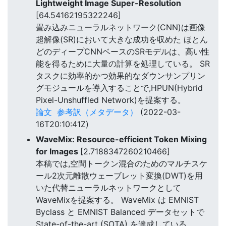
Lightweight Image Super-Resolution
[64.54162195322246]
畳み込みニューラルネットワーク(CNN)は画像
超解像(SR)において大きな成功を収めた ほとん
どのディープCNNベースのSRモデルは、高い性
能を得るために大量の計算を処理している。 SR
タスクに効率的かつ効果的なダウンサンプリン
グモジュールを導入することで,HPUN(Hybrid
Pixel-Unshuffled Network)を提案する。
論文
参考訳（メタデータ）
(2022-03-
16T20:10:41Z)
WaveMix: Resource-efficient Token Mixing
for Images
[2.7188347260210466]
本稿では,空間トークン混合のためのマルチスケ
ール2次元離散ウェーブレット変換(DWT)を用
いた代替ニューラルネットワークとして
WaveMixを提案する。 WaveMix は EMNIST
Byclass と EMNIST Balanced データセットで
State-of-the-art (SOTA) を達成している。