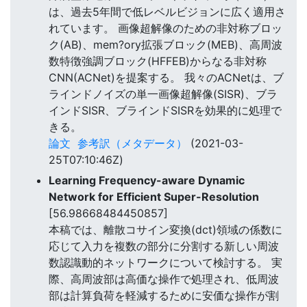
は、過去5年間で低レベルビジョンに広く適用さ
れています。 画像超解像のための非対称ブロッ
ク(AB)、mem?ory拡張ブロック(MEB)、高周波
数特徴強調ブロック(HFFEB)からなる非対称
CNN(ACNet)を提案する。 我々のACNetは、ブ
ラインドノイズの単一画像超解像(SISR)、ブラ
インドSISR、ブラインドSISRを効果的に処理で
きる。
論文
参考訳（メタデータ）
(2021-03-
25T07:10:46Z)
Learning Frequency-aware Dynamic
Network for Efficient Super-Resolution
[56.98668484450857]
本稿では、離散コサイン変換(dct)領域の係数に
応じて入力を複数の部分に分割する新しい周波
数認識動的ネットワークについて検討する。 実
際、高周波部は高価な操作で処理され、低周波
部は計算負荷を軽減するために安価な操作が割