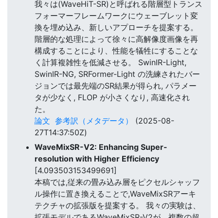
我々は(WaveHiT-SR)と呼ばれる階層型トランス
フォーマーフレームワークにウェーブレット変
換を埋め込み、新しいアプローチを提案する。
階層的な処理によって徐々に高解像度画像を再
構成することにより、性能を犠牲にすることな
く計算複雑性を低減させる。 SwinIR-Light,
SwinIR-NG, SRFormer-Light の洗練されたバー
ジョンでは最先端のSR結果が得られ, パラメー
タが少なく, FLOP が小さくなり, 高速化され
た。
論文
参考訳（メタデータ）
(2025-08-
27T14:37:50Z)
WaveMixSR-V2: Enhancing Super-
resolution with Higher Efficiency
[4.093503153499691]
本稿では,従来の畳み込み層をピクセルシャッフ
ル操作に置き換えることで,WaveMixSRアーキ
テクチャの拡張版を提案する。 我々の実験は、
拡張モデルであるWaveMixSR-V2が、複数の超