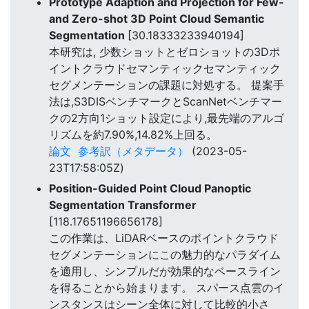
Prototype Adaption and Projection for Few-
and Zero-shot 3D Point Cloud Semantic
Segmentation
[30.18333233940194]
本研究は, 少数ショットとゼロショットの3Dポ
イントクラウドセマンティックセマンティック
セグメンテーションの課題に対処する。 提案手
法は,S3DISベンチマークとScanNetベンチマー
クの2方向1ショット設定により,最先端のアルゴ
リズムを約7.90%,14.82%上回る。
論文
参考訳（メタデータ）
(2023-05-
23T17:58:05Z)
Position-Guided Point Cloud Panoptic
Segmentation Transformer
[118.17651196656178]
この作業は、LiDARベースのポイントクラウド
セグメンテーションにこの魅力的なパラダイム
を適用し、シンプルだが効果的なベースライン
を得ることから始まります。 スパース点雲のイ
ンスタンスはシーン全体に対して比較的小さ