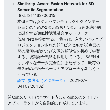
Similarity-Aware Fusion Network for 3D
Semantic Segmentation
[87.51314162700315]
本研究では,3次元セマンティックセグメンテー
ションのための2次元画像と3次元点雲を適応的
に融合する類似性認識融合ネットワーク
(SAFNet)を提案する。 我々は、入力とバックプ
ロジェクションされた(2Dピクセルから)点雲の
間の幾何学的および文脈的類似性を初めて学習
する、後期融合戦略を採用している。 SAFNet
は、様々なデータ完全性にまたがって、既存の
最先端の核融合ベースのアプローチを著しく上
回っている。
論文
参考訳（メタデータ）
(2021-07-
04T09:28:18Z)
関連論文リストは本サイト内にある論文のタイトル・
アブストラクトから自動的に作成しています。