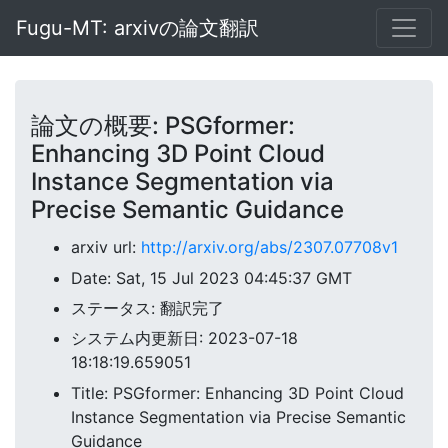
Fugu-MT: arxivの論文翻訳
論文の概要: PSGformer:
Enhancing 3D Point Cloud
Instance Segmentation via
Precise Semantic Guidance
arxiv url:
http://arxiv.org/abs/2307.07708v1
Date: Sat, 15 Jul 2023 04:45:37 GMT
ステータス: 翻訳完了
システム内更新日: 2023-07-18
18:18:19.659051
Title: PSGformer: Enhancing 3D Point Cloud
Instance Segmentation via Precise Semantic
Guidance