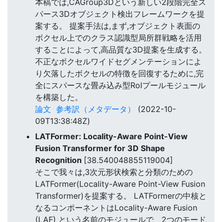
本稿では,CAGroup3Dという新しい2段階完全ス
パース3Dオブジェクト検出フレームワークを提
案する。 提案手法は,まず,オブジェクト表面の
ボクセル上でのクラス認識型局所群戦略を活用
することによって,高品質な3D提案を生成する。
不正なボクセルワイドセグメンテーションによ
り欠落したボクセルの特徴を回復するために,完
全にスパースな畳み込み型RoIプールモジュール
を構築した。
論文
参考訳（メタデータ）
(2022-10-
09T13:38:48Z)
LATFormer: Locality-Aware Point-View
Fusion Transformer for 3D Shape
Recognition
[38.540048855119004]
そこで我々は,3次元形状検索と分類のための
LATFormer(Locality-Aware Point-View Fusion
Transformer)を提案する。 LATFormerの中核と
なるコンポーネントはLocality-Aware Fusion
(LAF) という名前のモジュールで、2つのモード