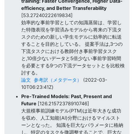
training: Faster Convergence, Higher Data-
efficiency, and Better Transferability
[53.27240222619834]
効率的な事前学習としての知識蒸留は、学習し
た特徴表現を学習済みモデルから将来の下流タ
スクのための新しい学生モデルに効率的に転送
することを目的としている。 提案手法は,3つの
下流タスクにおける教師付き事前学習タスク
と,10倍少ないデータと5倍少ない事前学習時間
を必要とする9つの下流データセットとを比較検
討する。
論文
参考訳（メタデータ）
(2022-03-
10T06:23:41Z)
Pre-Trained Models: Past, Present and
Future
[126.21572378910746]
大規模事前訓練モデル(PTM)は近年大きな成功
を収め、人工知能(AI)分野におけるマイルスト
ーンとなった。 知識を巨大なパラメータに格納
し、特定のタスクを微調整することで、巨大な