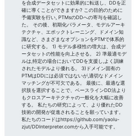
を合成データセットに効果的に転送し、DDを正
確に導くことができますか? この目的のために
予備実験を行い, PTMsのDDへの寄与を確認し
た。 その後、初期化パラメータ、モデルアーキ
テクチャ、エポックトレーニング、ドメイン知
識など、さまざまなオプションをPTMで体系的
に研究する。 1) モデル多様性の増大は、合成デ
ータセットの性能を向上させる。 2) 準最適モデ
ルは,特定の場合においてDDを支援し,よく訓練
されたモデルより優れる。 3)ドメイン固有の
PTMはDDには必須ではないが,適切なドメイン
マッチングが不可欠である。 最後に、最適な選
択肢を選択することで、ベースラインDD法より
もクロスアーキテクチャの一般化を大幅に改善
する。 私たちの研究によって、より優れたDD
技術の開発が促進されることを願っています。
私たちのコードはhttps://github.com/yaolu-
zjut/DDInterpreter.comから入手可能です。