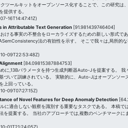
ークツールキットをオープンソース化することで、この研究は
を提供する。
07-16T14:47:41Z)
s in Attributable Text Generation
[91.981439746404]
ける事実の不整合をローカライズするための新しい形式であるQASe
SemConsistency法の有効性を示す。 そこで我々は,局
10-09T22:53:48Z)
 Alignment
[84.09815387884753]
に,13Bパラメータを持つ生成判断器Auto-Jを提案する。 
基づいて訓練されている。 実験的に、Auto-Jはオープンソ
を上回っている。
10-09T07:27:15Z)
rtance of Novel Features for Deep Anomaly Detection
[64
デルに適合しない観察を識別する重要なタスクである。 本稿で
手法を提案する。 当社のアプローチでは,複数のベンチマークに
10-01T21:24:05Z)