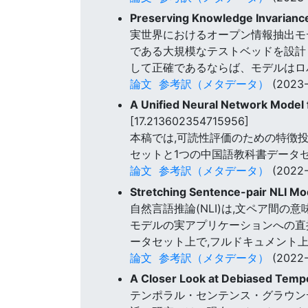
Preserving Knowledge Invariance
実世界におけるオープン情報抽出モデ
である大規模なテストベッドを設計
して正確であるならば、モデルはロ
論文
参考訳（メタデータ）
(2023-
A Unified Neural Network Model 
[17.213602354715956]
本稿では,可読性評価のための特徴投
セットと1つの中国語教科書データ
論文
参考訳（メタデータ）
(2022-
Stretching Sentence-pair NLI M
自然言語推論(NLI)は,文ペア間の
モデルの実アプリケーションへの直接
ータセット上で,フルドキュメント
論文
参考訳（メタデータ）
(2022-
A Closer Look at Debiased Tempo
テンポラル・センテンス・グラウンデ