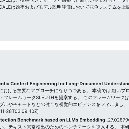
CALEは効率およびモデル説明評価において競争システムを上回る
gentic Context Engineering for Long-Document Understa
解における主要なアプローチになりつつある。 本稿では,粗いプ
トフレームワークSLEUTHを提案する。 このフレームワーク
ブルやチャートなどの健全な視覚的エビデンスをフィルタし、
11-28T03:09:40Z)
etection Benchmark based on LLMs Embedding
[27.0287
い、テキスト異常検出のためのベンチマークを導入する。 本研