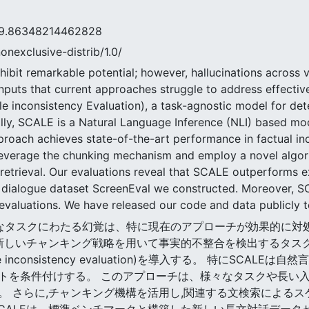
6348214462828
nonexclusive-distrib/1.0/
ibit remarkable potential; however, hallucinations across v
r inputs that current approaches struggle to address effect
 inconsistency Evaluation), a task-agnostic model for dete
ally, SCALE is a Natural Language Inference (NLI) based mod
pproach achieves state-of-the-art performance in factual in
 leverage the chunking mechanism and employ a novel algor
retrieval. Our evaluations reveal that SCALE outperforms 
dialogue dataset ScreenEval we constructed. Moreover, S
evaluations. We have released our code and data publicly 
し、様々なタスクにわたる幻覚は、特に現在のアプローチが効果的
しいチャンキング戦略を用いて事実的不整合を検出するタスク非依存
ge-scale inconsistency evaluation)を導入する。 特にS
トを条件付けする。 このアプローチは、様々なタスクや長い
。 さらに,チャンキング機構を活用し,関連する文検索によるス
ALEは、標準ベンチマークと構築した新しい長文対話データセット