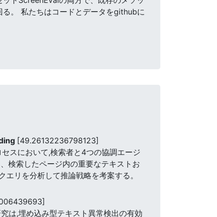
。 私たちはコードとデータをgithubに
nding
[49.26132236798123]
ロセスにおいて,検索者と4つの協調エージ
は、検索したページ内の重要なテキストお
クエリを分析して推論戦略を考案する。
9006439693]
究は,埋め込み型テキスト異常検出の有効