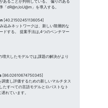
があることが判明している。 偏りのある
dR@n,IoU@m」を導入する。
on
[40.21502451136054]
畳み込みネットワークは、新しい階層的な
ドする。 提案手法は,4つのベンチマー
の増大したモデルでは,課題の解決がより
ls
[86.02610674750345]
脆弱性を調査し評価するための新しいマルチタス
ストしたすべての言語モデルとロバストなト
に遅れています。