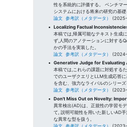
性を系統的に評価する。 ベンチマ
システムにおける将来の研究の基礎
論文
参考訳（メタデータ）
(2025-
Localizing Factual Inconsistencie
本稿では,帰属可能なテキスト生成にお
ず,人間のアノテーションに対するQA
かの手法を実装した。
論文
参考訳（メタデータ）
(2024-
Generative Judge for Evaluating
本稿では,これらの課題に対処するため
でのユーザクエリとLLM生成応答に
を含む、強力なライバルのシリーズ
論文
参考訳（メタデータ）
(2023-
Don't Miss Out on Novelty: Impo
異常検出(AD)は、正規性の学習モ
て, 説明可能性を用いた新しいAD
な異常な型を扱う。
論文
参考訳（メタデータ）
(2023-