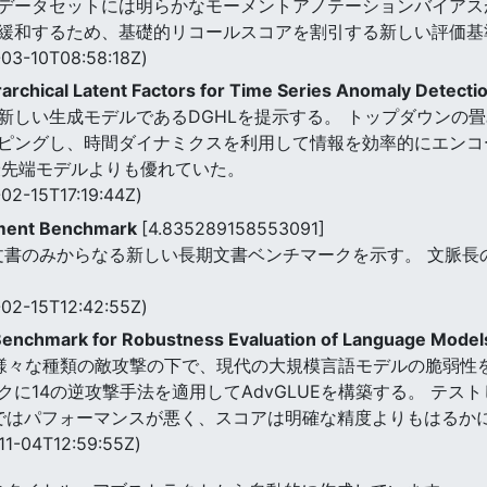
データセットには明らかなモーメントアノテーションバイアス
和するため、基礎的リコールスコアを割引する新しい評価基準「
03-10T08:58:18Z)
archical Latent Factors for Time Series Anomaly Detecti
新しい生成モデルであるDGHLを提示する。 トップダウンの
ピングし、時間ダイナミクスを利用して情報を効率的にエンコー
最先端モデルよりも優れていた。
02-15T17:19:44Z)
ument Benchmark
[4.835289158553091]
文書のみからなる新しい長期文書ベンチマークを示す。 文脈長
02-15T12:42:55Z)
 Benchmark for Robustness Evaluation of Language Mode
 GLUE)は、様々な種類の敵攻撃の下で、現代の大規模言語モデルの
スクに14の逆攻撃手法を適用してAdvGLUEを構築する。 テ
UEではパフォーマンスが悪く、スコアは明確な精度よりもはるか
11-04T12:59:55Z)