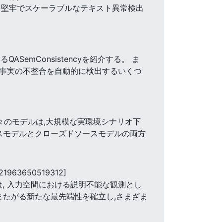
、堅牢でスケーラブルなテキスト異常検出
mConsistencyを紹介する。 ま
所的な事実の不整合を自動的に検出するいくつ
我々のモデルは,大規模な実環境シナリオ下
ースモデルとクローズドソースモデルの両方
.21963650519312]
は, 入力空間における説明不能な観測とし
またがる新たな最先端性を確立し,さまざま