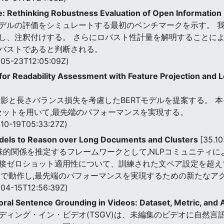
: Rethinking Robustness Evaluation of Open Information
ルの評価をシミュレートする最初のベンチマークを示す。 我々
し、注釈付けする。 さらにロバスト性計量を解明することに
バストであると判断される。
05-23T12:05:09Z)
for Readability Assessment with Feature Projection and
影と長さバランス損失を考慮したBERTモデルを提案する。 本
セットを用いて,最先端のパフォーマンスを実現する。
10-19T05:33:27Z)
odels to Reason over Long Documents and Clusters
[35.1
意味的関係を推定するフレームワークとして,NLPコミュニティに
ゼロショット適用性について、訓練された文ペア設定を超えて検討す
上で動作し,最先端のパフォーマンスを実現するための新たなア
04-15T12:56:39Z)
ral Sentence Grounding in Videos: Dataset, Metric, and
ィング・イン・ビデオ(TSGV)は、未編集のビデオに自然言