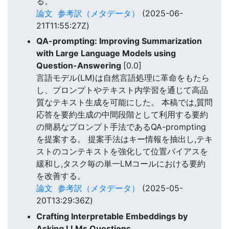
る。
論文
参考訳（メタデータ）
(2025-06-
21T11:55:27Z)
QA-prompting: Improving Summarization
with Large Language Models using
Question-Answering
[0.0]
言語モデル(LM)は自然言語処理に革命をもたら
し、プロンプトやテキスト内学習を通じて高品
質なテキスト生成を可能にした。 本稿では,質問
応答を要約生成の中間段階として利用する要約
の簡易なプロンプト手法であるQA-prompting
を提案する。 提案手法はキー情報を抽出し,テキ
ストのコンテキストを強化して位置バイアスを
緩和し,タスク毎の単一LMコールにおける要約
を改善する。
論文
参考訳（メタデータ）
(2025-05-
20T13:29:36Z)
Crafting Interpretable Embeddings by
Asking LLMs Questions