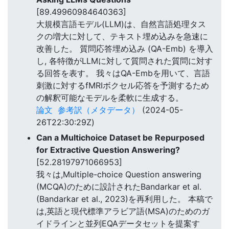
[89.49960984640363]
大規模言語モデル(LLM)は、自然言語処理タス
クの増大に対して、テキスト埋め込みを急速に
改善した。 質問応答埋め込み (QA-Emb) を導入
し, 各特徴がLLMに対して質問された質問に対す
る回答を表す。 我々はQA-Embを用いて、言語
刺激に対するfMRIボクセル応答を予測するため
の解釈可能なモデルを柔軟に生成する。
論文
参考訳（メタデータ）
(2024-05-
26T22:30:29Z)
Can a Multichoice Dataset be Repurposed
for Extractive Question Answering?
[52.28197971066953]
我々は,Multiple-choice Question answering
(MCQA)のために設計されたBandarkar et al.
(Bandarkar et al., 2023)を再利用した。 本稿で
は,英語と現代標準アラビア語(MSA)のためのガ
イドラインと並列EQAデータセットを提案す