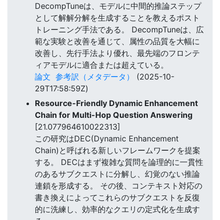
DecompTuneは、モデルに中間的推論ステップ
として解解分解を生成することを教えるポスト
トレーニング手法である。 DecompTuneは、広
範な実験と改善を通じて、属性の品質を大幅に
改善し、先行手法より優れ、最先端のフロンテ
ィアモデルに適合または超えている。
論文
参考訳（メタデータ）
(2025-10-
29T17:58:59Z)
Resource-Friendly Dynamic Enhancement
Chain for Multi-Hop Question Answering
[21.077964610022313]
この研究はDEC(Dynamic Enhancement
Chain)と呼ばれる新しいフレームワークを提案
する。 DECはまず複雑な質問を論理的に一貫性
のあるサブクエストに分解し、幻覚のない推論
連鎖を形成する。 その後、コンテキスト対応の
書き換えによってこれらのサブクエストを反復
的に洗練し、効率的なクエリの定式化を生成す