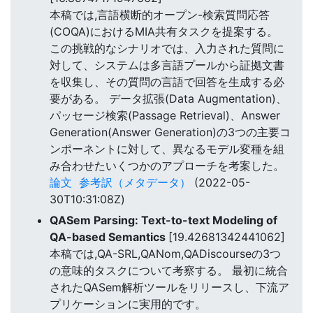
本稿では,言語横断的オープン-検索質問応答
(COQA)におけるMIA共有タスクを提案する。
この挑戦的なシナリオでは、入力された質問に
対して、システムは多言語プールから証拠文書
を収集し、その質問の言語で回答を生成する必
要がある。 データ拡張(Data Augmentation)、
パッセージ検索(Passage Retrieval)、Answer
Generation(Answer Generation)の3つの主要コ
ンポーネントに対して、異なるモデル変種を組
み合わせたいくつかのアプローチを考案した。
論文
参考訳（メタデータ）
(2022-05-
30T10:31:08Z)
QASem Parsing: Text-to-text Modeling of
QA-based Semantics
[19.42681342441062]
本稿では,QA-SRL,QANom,QADiscourseの3つ
の意味的タスクについて考察する。 最初に統合
されたQASem解析ツールをリリースし、下流ア
プリケーションに実用的です。