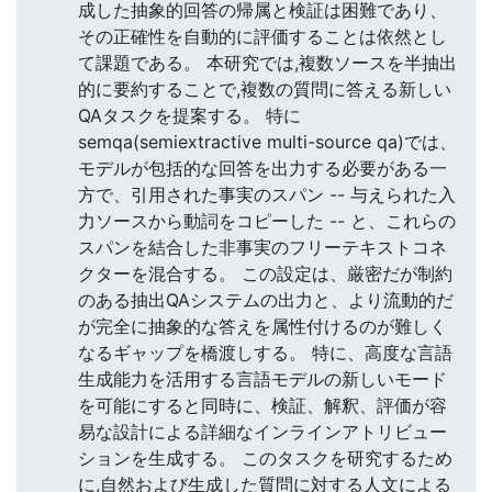
成した抽象的回答の帰属と検証は困難であり、
その正確性を自動的に評価することは依然とし
て課題である。 本研究では,複数ソースを半抽出
的に要約することで,複数の質問に答える新しい
QAタスクを提案する。 特に
semqa(semiextractive multi-source qa)では、
モデルが包括的な回答を出力する必要がある一
方で、引用された事実のスパン -- 与えられた入
力ソースから動詞をコピーした -- と、これらの
スパンを結合した非事実のフリーテキストコネ
クターを混合する。 この設定は、厳密だが制約
のある抽出QAシステムの出力と、より流動的だ
が完全に抽象的な答えを属性付けるのが難しく
なるギャップを橋渡しする。 特に、高度な言語
生成能力を活用する言語モデルの新しいモード
を可能にすると同時に、検証、解釈、評価が容
易な設計による詳細なインラインアトリビュー
ションを生成する。 このタスクを研究するため
に,自然および生成した質問に対する人文による