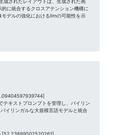
する。 生成されたレイアウトは、生成された画
示的に統合するクロスアテンション機構に
モデルの強化におけるllmの可能性を示
9.09404597939744]
両方でテキストプロンプトを管理し、バイリン
たバイリンガルな大規模言語モデルと統合
s
[52.23899502520261]