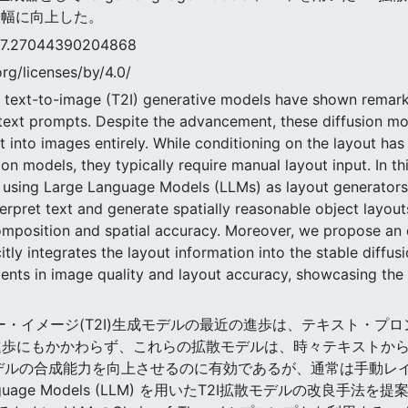
大幅に向上した。
7044390204868
rg/licenses/by/4.0/
 text-to-image (T2I) generative models have shown remarka
text prompts. Despite the advancement, these diffusion mo
 into images entirely. While conditioning on the layout has
sion models, they typically require manual layout input. In 
s using Large Language Models (LLMs) as layout generators
rpret text and generate spatially reasonable object layout
mposition and spatial accuracy. Moreover, we propose an e
tly integrates the layout information into the stable diffu
ents in image quality and layout accuracy, showcasing the
ト・ツー・イメージ(T2I)生成モデルの最近の進歩は、テキスト
進歩にもかかわらず、これらの拡散モデルは、時々テキストか
モデルの合成能力を向上させるのに有効であるが、通常は手動レイ
guage Models (LLM) を用いたT2I拡散モデルの改良手