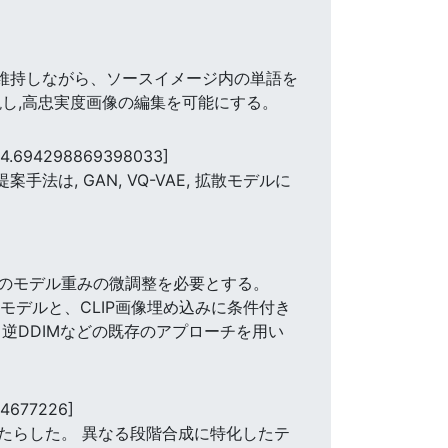
観を維持しながら、ソースイメージ内の単語を
し,高忠実度画像の編集を可能にする。
24.694298869398033]
, GAN, VQ-VAE, 拡散モデルに
のモデル重みの微調整を必要とする。
モデルと、CLIP画像埋め込みに条件付き
逆DDIMなどの既存のアプローチを用い
64677226]
たらした。 異なる段階合成に特化したテ