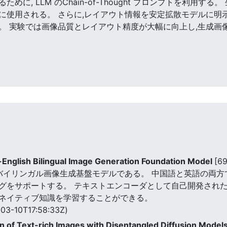
に, LLM のChain-of-Thought プロンプトを利用
に使用される。 さらに,レイアウト情報を安定拡散モデルに明
。 実験では画像品質とレイアウト精度が大幅に向上し,生成画像
English Bilingual Image Generation Foundation Model
[6
と英語のバイリンガル画像生成基盤モデルである。 中国語と英語の
グをサポートする。 テキストエンコーダとして自己開発され
ネイティブ知識を学習することができる。
03-10T17:58:33Z)
n of Text-rich Images with Disentangled Diffusion Model