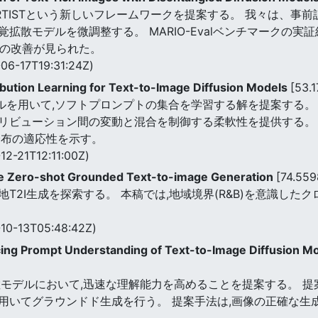
TISTという新しいフレームワークを提案する。 我々は、事
拡散モデルを微調整する。 MARIO-Evalベンチマークの実
%の改善が見られた。
06-17T19:31:24Z)
ibution Learning for Text-to-Image Diffusion Models
[53.
デルを用いて,ソフトプロンプトの集合を学習する解を提案する
リビューション間の変動と混合を制御する柔軟性を提供する。 
分布の適応性を示す。
12-21T12:11:00Z)
e Zero-shot Grounded Text-to-image Generation
[74.55
T2I生成を探索する。 本稿では,地域境界(R&B)を意識し
10-13T05:48:42Z)
ing Prompt Understanding of Text-to-Image Diffusion M
モデルにおいて,迅速な理解能力を高めることを提案する。 提案
用いてグラウンドド生成を行う。 提案手法は,画像の正確な生