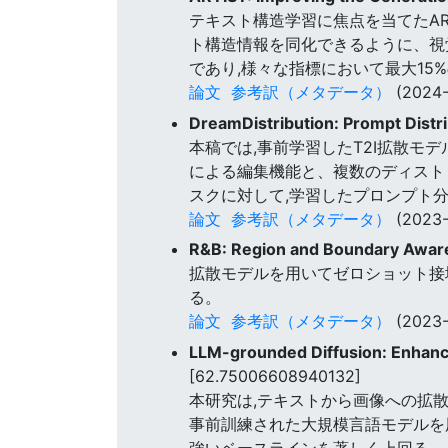
テキスト構造学習に焦点を当てたAR
ト構造情報を同化できるように、視覚
であり,様々な指標において最大15
論文
参考訳（メタデータ）
(2024-
DreamDistribution: Prompt Distr
本稿では,事前学習したT2I拡散モ
による編集機能と、複数のディスト
スクに対して,学習したプロンプト
論文
参考訳（メタデータ）
(2023-
R&B: Region and Boundary Awar
拡散モデルを用いてゼロショット接地
る。
論文
参考訳（メタデータ）
(2023-
LLM-grounded Diffusion: Enhanc
[62.75006608940132]
本研究は,テキストから画像への拡散
事前訓練された大規模言語モデルを
強いベースラインを著しく上回る。