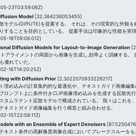
05-23T03:59:06Z)
Diffusion Model
[32.384236053455]
モデル(DiffUTE)を提案する。 それは、その現実的な外
りすることを目的としている。 提案手法は印象的な性能を実現
05-18T09:06:01Z)
ional Diffusion Models for Layout-to-Image Generation
[
アライメントの両面から画像を生成し,効率よく訓練する。 提案手法は
りも優れていた。
02-16T14:20:25Z)
ing with Diffusion Prior
[2.3022070933226217]
ト埋め込みの計算集約的な最適化や、テキストガイド画像編集
ロンプト上に条件付きCLIP画像埋め込みを生成する拡散先行
スタムラテント拡散モデルで構成されている。 我々はこれを、
テキストガイド画像編集を行う構造と組み合わせる。
02-15T22:58:11Z)
 Models with an Ensemble of Expert Denoisers
[87.525047
テキスト条件の高解像度画像合成においてブレークスルーをも