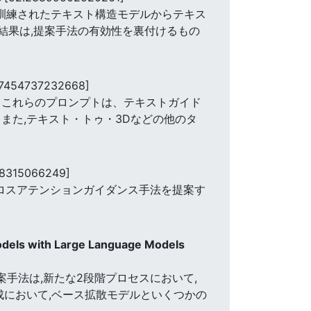
前訓練されたテキスト構造モデルからテキス
証結果は,提案手法の有効性を裏付けるもの
17454737232668]
。 これらのプロンプトは、テキストガイド
また,テキスト・トゥ・3Dなどの他のタ
98315066249]
たクロスアテンションガイダンス手法を提案す
odels with Large Language Models
手法は,新たな2段階プロセスにおいて,
成において,ベース拡散モデルといくつかの