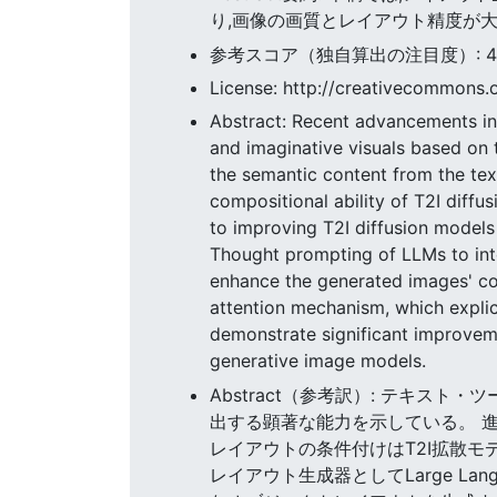
り,画像の画質とレイアウト精度が
参考スコア（独自算出の注目度）: 47.2
License: http://creativecommons.o
Abstract: Recent advancements in
and imaginative visuals based on 
the semantic content from the text
compositional ability of T2I diffu
to improving T2I diffusion model
Thought prompting of LLMs to inte
enhance the generated images' co
attention mechanism, which explici
demonstrate significant improvem
generative image models.
Abstract（参考訳）: テキス
出する顕著な能力を示している。 
レイアウトの条件付けはT2I拡散
レイアウト生成器としてLarge Lan