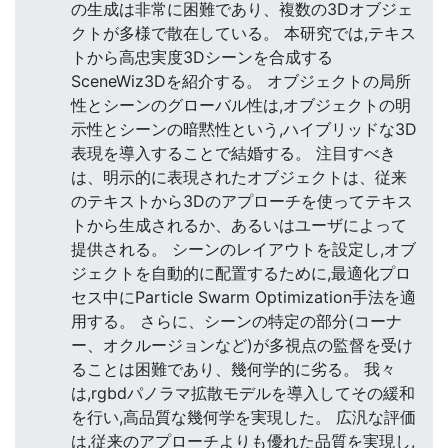
の生成は非常に困難であり、複数の3Dオブジェ
クトが多様で散在している。 本研究では,テキス
トから高忠実度3Dシーンを合成する
SceneWiz3Dを紹介する。 オブジェクトの局所
性とシーンのグローバル性は,オブジェクトの明
示性とシーンの暗黙性という,ハイブリッドな3D
表現を導入することで結婚する。 注目すべき
は、明示的に表現されたオブジェクトは、従来
のテキストから3Dのアプローチを使ってテキス
トから生成されるか、あるいはユーザによって
提供される。 シーンのレイアウトを設定し,オブ
ジェクトを自動的に配置するために,最適化プロ
セス中にParticle Swarm Optimization手法を適
用する。 さらに、シーンの特定の部分(コーナ
ー、オクルージョンなど)が多視点の監督を受け
ることは困難であり、幾何学的に劣る。 我々
は,rgbdパノラマ拡散モデルを導入してその緩和
を行い,高品質な幾何学を実現した。 広汎な評価
は,従来のアプローチよりも優れた品質を実現し,