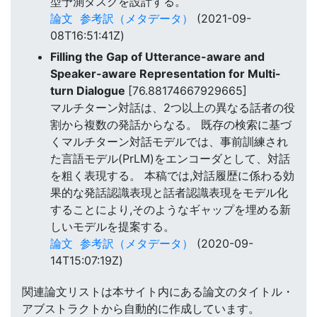
型予測タスクを設計する。
論文
参考訳（メタデータ）
(2021-09-
08T16:51:41Z)
Filling the Gap of Utterance-aware and
Speaker-aware Representation for Multi-
turn Dialogue
[76.88174667929665]
マルチターン対話は、2つ以上の異なる話者の役
割から複数の発話からなる。 既存の検索に基づ
くマルチターン対話モデルでは、事前訓練され
た言語モデル(PrLM)をエンコーダとして、対話
を粗く表現する。 本稿では,対話履歴に係わる効
果的な発話認識表現と話者認識表現をモデル化
することにより,そのようなギャップを埋める新
しいモデルを提案する。
論文
参考訳（メタデータ）
(2020-09-
14T15:07:19Z)
関連論文リストは本サイト内にある論文のタイトル・
アブストラクトから自動的に作成しています。