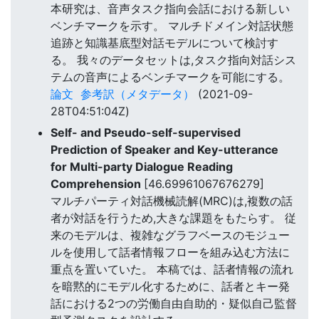
本研究は、音声タスク指向会話における新しい
ベンチマークを示す。 マルチドメイン対話状態
追跡と知識基底型対話モデルについて検討す
る。 我々のデータセットは,タスク指向対話シス
テムの音声によるベンチマークを可能にする。
論文
参考訳（メタデータ）
(2021-09-
28T04:51:04Z)
Self- and Pseudo-self-supervised
Prediction of Speaker and Key-utterance
for Multi-party Dialogue Reading
Comprehension
[46.69961067676279]
マルチパーティ対話機械読解(MRC)は,複数の話
者が対話を行うため,大きな課題をもたらす。 従
来のモデルは、複雑なグラフベースのモジュー
ルを使用して話者情報フローを組み込む方法に
重点を置いていた。 本稿では、話者情報の流れ
を暗黙的にモデル化するために、話者とキー発
話における2つの労働自由自助的・疑似自己監督