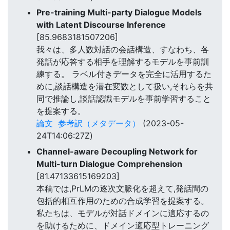
Pre-training Multi-party Dialogue Models
with Latent Discourse Inference
[85.9683181507206]
我々は、多人数対話の会話構造、すなわち、各
発話が応答する相手を理解するモデルを事前訓
練する。 ラベル付きデータを完全に活用するた
めに,談話構造を潜在変数として扱い,それらを共
同で推論し,談話認識モデルを事前学習すること
を提案する。
論文
参考訳（メタデータ）
(2023-05-
24T14:06:27Z)
Channel-aware Decoupling Network for
Multi-turn Dialogue Comprehension
[81.47133615169203]
本稿では,PrLMの逐次文脈化を超えて,発話間の
包括的相互作用のための合成学習を提案する。
私たちは、モデルが対話ドメインに適応するの
を助けるために、ドメイン適応型トレーニング