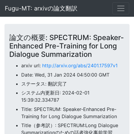
Fugu-MT: arxivの論文翻訳
論文の概要: SPECTRUM: Speaker-
Enhanced Pre-Training for Long
Dialogue Summarization
arxiv url:
http://arxiv.org/abs/2401.17597v1
Date: Wed, 31 Jan 2024 04:50:00 GMT
ステータス: 翻訳完了
システム内更新日: 2024-02-01
15:39:32.334787
Title: SPECTRUM: Speaker-Enhanced Pre-
Training for Long Dialogue Summarization
Title（参考訳）: SPECTRUM:Long Dialogue
Summarizationのための話者強化事前学習