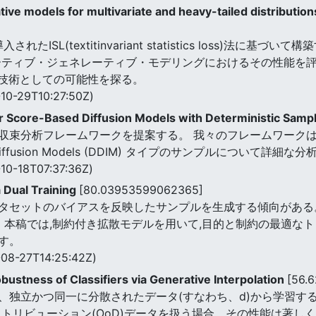
tive models for multivariate and heavy-tailed distributions 
ISL(textitinvariant statistics loss)法に
ーティブ・ジェネレーティブ・モデリングにおけるその性能を
習技術としての可能性を探る。
10-29T10:27:50Z)
r Score-Based Diffusion Models with Deterministic Samp
析フレームワークを提案する。 我々のフレームワークは$tilde 
cit Diffusion Models (DDIM) タイプのサンプルについて詳細
10-18T07:37:36Z)
 Dual Training
[80.03953599062365]
タセットのバイアスを反映したサンプルを生成する傾向がある
。 本稿では,制約付き拡散モデルを用いて,目的と制約の最適な
す。
08-27T14:25:42Z)
bustness of Classifiers via Generative Interpolation
[56.
、独立かつ同一に分散されたデータ(すなわち、d)から学習す
トリビューション(OoD)データを扱う場合、その性能は著しく