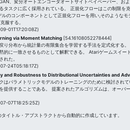
GAN、変分オートエンコーダオートサイトベイペーパー、お
るタスクに広く採用されている。 正規化フローはこの制限を
モデルのコンポーネントとして正規化フローを用い,そのような
を克服する。
09-01T17:20:08Z)
earning via Moment Matching
[54.16108052278444]
戻り分布から統計量の有限集合を学習する手法を定式化する。
的に一致させるものとして解釈できる。 Atariゲームスイー
された。
07-24T05:18:17Z)
y and Robustness to Distributional Uncertainties and Adv
クはパラメトリックモデルのトレーニングのために検討されて
を提供することである。 提案されたアルゴリズムは、オーバ
07-07T18:25:25Z)
のタイトル・アブストラクトから自動的に作成しています。