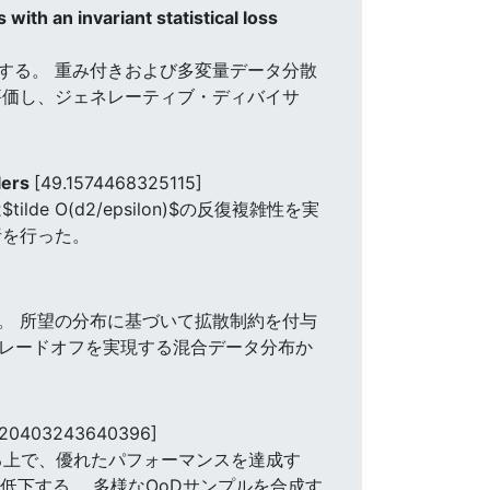
with an invariant statistical loss
基づいて構築する。 重み付きおよび多変量データ分散
評価し、ジェネレーティブ・ディバイサ
lers
[49.1574468325115]
O(d2/epsilon)$の反復複雑性を実
な分析を行った。
。 所望の分布に基づいて拡散制約を付与
トレードオフを実現する混合データ分布か
620403243640396]
る上で、優れたパフォーマンスを達成す
低下する。 多様なOoDサンプルを合成す