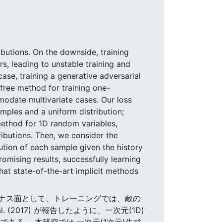
ibutions. On the downside, training
rs, leading to unstable training and
ase, training a generative adversarial
free method for training one-
odate multivariate cases. Our loss
mples and a uniform distribution;
r method for 1D random variables,
ributions. Then, we consider the
bution of each sample given the history
mising results, successfully learning
hat state-of-the-art implicit methods
マイナス面として、トレーニングでは、敵の
(2017) が報告したように、一次元(1D)
ば準最適である。 本研究では,一次元(1次元)生成