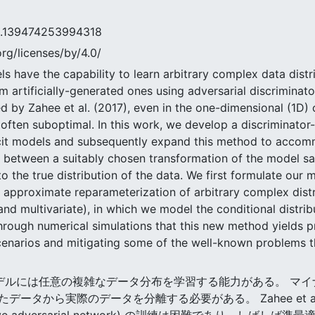
9474253994318
rg/licenses/by/4.0/
ls have the capability to learn arbitrary complex data distr
om artificially-generated ones using adversarial discriminato
 by Zahee et al. (2017), even in the one-dimensional (1D) c
often suboptimal. In this work, we develop a discriminator-
icit models and subsequently expand this method to accomm
 between a suitably chosen transformation of the model sa
 to the true distribution of the data. We first formulate ou
or approximate reparameterization of arbitrary complex dist
and multivariate), in which we model the conditional distri
rough numerical simulations that this new method yields pro
 scenarios and mitigating some of the well-known problems t
的生成モデルには任意の複雑なデータ分布を学習する能力がある。 
タから実際のデータを分離する必要がある。 Zahee et al. 
ive adversarial network) の訓練は困難であり、しばし