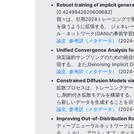
Robust training of implicit genera
[0.4249842620609682]
我々は、引用2024トレーニングで導入された
を扱うように拡張する。 ジェネレ
ル・ネットワーク(GAN)の事前学
論文
参考訳（メタデータ）
(2024-
Unified Convergence Analysis fo
決定論的サンプリングのための統合収束分
現する。 また,Denoising Impli
論文
参考訳（メタデータ）
(2024-
Constrained Diffusion Models via
拡散プロセスは、トレーニングデー
し,制約付き拡散モデルを構築する
ら新しいデータを生成することを示
論文
参考訳（メタデータ）
(2024-
Improving Out-of-Distribution Ro
ディープニューラルネットワークは
る。 しかし、アウト・オブ・ディス