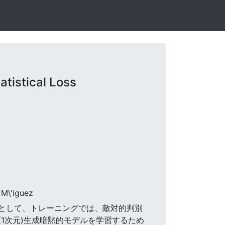
tistical Loss
 M\'iguez
ス面として、トレーニングでは、敵対的判別
(1次元)生成暗黙的モデルを学習するため