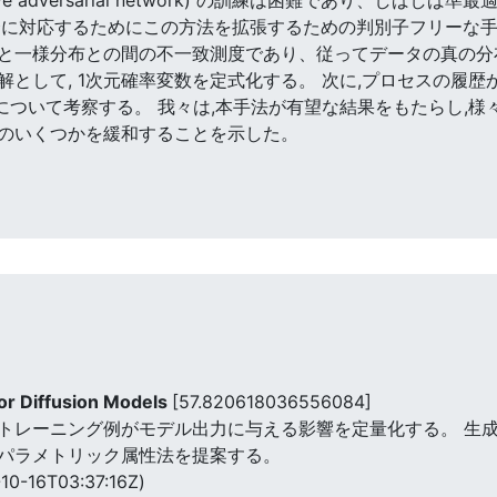
合に対応するためにこの方法を拡張するための判別子フリーな手
と一様分布との間の不一致測度であり、従ってデータの真の分布
として, 1次元確率変数を定式化する。 次に,プロセスの履
について考察する。 我々は,本手法が有望な結果をもたらし,様
のいくつかを緩和することを示した。
for Diffusion Models
[57.820618036556084]
トレーニング例がモデル出力に与える影響を定量化する。 生
パラメトリック属性法を提案する。
10-16T03:37:16Z)