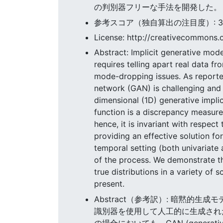
の判別器フリーな手法を開発した。
参考スコア（独自算出の注目度）: 3.13
License: http://creativecommons.o
Abstract: Implicit generative mode
requires telling apart real data fr
mode-dropping issues. As reported
network (GAN) is challenging and 
dimensional (1D) generative impl
function is a discrepancy measure
hence, it is invariant with respect
providing an effective solution f
temporal setting (both univariate 
of the process. We demonstrate th
true distributions in a variety of
present.
Abstract（参考訳）: 暗黙
識別器を使用して人工的に生成されたデー
の場合においても、GAN (generat