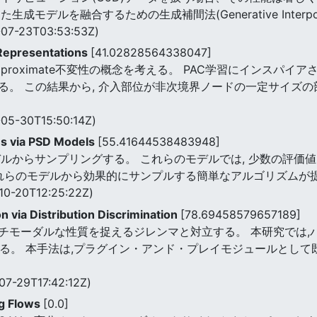
モデルを融合するための生成補間法(Generative Interpol
07-23T03:53:53Z)
 Representations
[41.02828564338047]
-approximate不変性の概念を考える。 PAC学習にインス
。 この結果から, 介入部位が非次境界ノードの一定サイズの
05-30T15:50:14Z)
ns via PSD Models
[55.41644538483948]
ルからサンプリングする。 これらのモデルでは, 少数の評価値
それらのモデルから効果的にサンプルする簡単なアルゴリズムが
10-20T12:25:22Z)
n via Distribution Discrimination
[78.69458579657189]
チモーダルな性質を捉えるジレンマと対立する。 本研究では,
)手法を提案する。 本手法は,プラグイン・アンド・プレイモジュール
07-29T17:42:12Z)
ng Flows
[0.0]